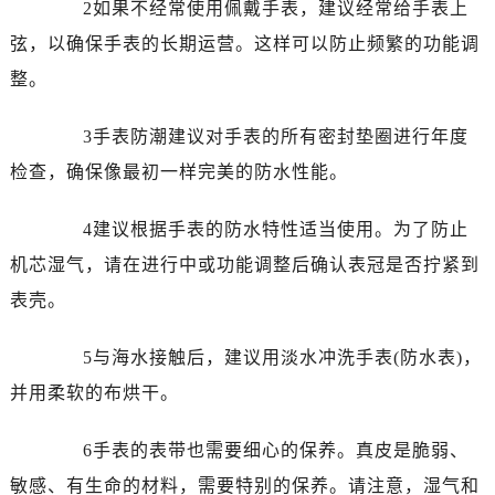
2如果不经常使用佩戴手表，建议经常给手表上
西安市碑林区南关正街88号华侨城长安国际中心E座6楼10室（需提前预约）
海口市龙华区金贸东路5号海口华润大厦B座17层1707室（需提前预约）
弦，以确保手表的长期运营。这样可以防止频繁的功能调
唐山市路南区新华东道100号万达广场写字楼A座10层1002室（需提前预约）
整。
台州市椒江区东海大道1800号腾达中心东1幢20楼2002室（需提前预约）
内蒙古自治区呼和浩特市玉泉区大学西街70号华润万象城写字楼（鄂尔多斯大厦）23层2326室（需提前预约）
3手表防潮建议对手表的所有密封垫圈进行年度
甘肃省兰州市七里河区西津西路16号兰州中心写字楼21层2102室（需提前预约）
检查，确保像最初一样完美的防水性能。
重庆市解放碑渝中区民权路28号英利国际金融中心写字楼20层01室（需提前预约）
黑龙江省大庆市萨尔图区会战大街宝玑售后服务中心（需提前预约）
4建议根据手表的防水特性适当使用。为了防止
黑龙江省鹤岗市向阳区红军路宝玑售后服务中心（需提前预约）
机芯湿气，请在进行中或功能调整后确认表冠是否拧紧到
黑龙江省黑河市爱辉区中央街宝玑售后服务中心（需提前预约）
表壳。
黑龙江省鸡西市鸡冠区红军路宝玑售后服务中心（需提前预约）
黑龙江省佳木斯市向阳区长安路宝玑售后服务中心（需提前预约）
5与海水接触后，建议用淡水冲洗手表(防水表)，
黑龙江省牡丹江市东安区太平路宝玑售后服务中心（需提前预约）
并用柔软的布烘干。
黑龙江省七台河市桃山区大同街宝玑售后服务中心（需提前预约）
黑龙江省齐齐哈尔市龙沙区龙华路宝玑售后服务中心（需提前预约）
6手表的表带也需要细心的保养。真皮是脆弱、
黑龙江省双鸭山市尖山区新兴大街宝玑售后服务中心（需提前预约）
敏感、有生命的材料，需要特别的保养。请注意，湿气和