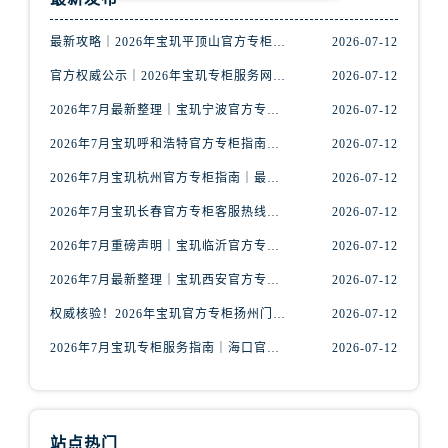
山西省长治市潞州区英雄中路宝玑售后服务中心（需提前预约）
山西省太原市迎泽区迎泽街道解放路15号亨得利名表维修授权店3楼宝玑售后服务中心（需提前预约）
最新攻略｜2026年宝玑平顶山官方专柜客户服务热线及门店信息整合
2026-07-12
天津市和平区赤峰道136号天津国际金融中心26层2603室宝玑售后服务中心（需提前预约）
官方权威公示｜2026年宝玑专柜服务网络焕新：昆明门店客户服务热线全核验
2026-07-12
安徽省安庆市迎江区人民路宝玑售后服务中心（需提前预约）
2026年7月最新整理｜宝玑宁波官方专柜名录及客户服务热线一篇看懂
2026-07-12
安徽省蚌埠市蚌山区淮河路宝玑售后服务中心（需提前预约）
2026年7月宝玑呼和浩特官方专柜指南｜最新门店信息+专属客服热线，建议收藏
2026-07-12
安徽省亳州市谯城区魏武大道宝玑售后服务中心（需提前预约）
安徽省池州市贵池区长江路宝玑售后服务中心（需提前预约）
2026年7月宝玑杭州官方专柜指南｜最新门店信息+专属客服热线，建议收藏！
2026-07-12
安徽省滁州市琅琊区南谯北路宝玑售后服务中心（需提前预约）
2026年7月宝玑长春官方专柜客服热线公告｜门店服务信息+客户电话全攻略
2026-07-12
安徽省阜阳市颍州区颍州北路宝玑售后服务中心（需提前预约）
2026年7月重磅声明｜宝玑临沂官方专柜服务信息更新，客服热线优先公布
2026-07-12
安徽省淮北市相山区淮海路宝玑售后服务中心（需提前预约）
2026年7月最新整理｜宝玑西安官方专柜服务电话与客户服务指南，建议收藏
2026-07-12
安徽省淮南市田家庵区国庆中路宝玑售后服务中心（需提前预约）
权威核验！2026年宝玑官方专柜扬州门店信息公示，附官方客服热线
2026-07-12
安徽省黄山市屯溪区黄山西路宝玑售后服务中心（需提前预约）
安徽省六安市金安区解放中路宝玑售后服务中心（需提前预约）
2026年7月宝玑专柜服务指南｜海口官方专柜名录与客服热线全攻略
2026-07-12
安徽省马鞍山市雨山区湖南西路宝玑售后服务中心（需提前预约）
安徽省宿州市埇桥区人民中路宝玑售后服务中心（需提前预约）
安徽省铜陵市铜官区石城大道宝玑售后服务中心（需提前预约）
站点热门