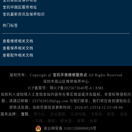
宝玑售后及保养项目
广东省河源市源城区越王大道宝玑售后服务中心（需提前预约）
宝玑中国区服务地址
广东省惠州市惠城区江北文昌一路7号华贸大厦1座30层3005室宝玑售后服务中心（需提前预约）
宝玑最新资讯及保养知识
广东省江门市蓬江区广场西路宝玑售后服务中心（需提前预约）
热门标签
广东省揭阳市榕城进贤门步行街宝玑售后服务中心（需提前预约）
广东省茂名市电白区水东街道迎宾大道宝玑售后服务中心（需提前预约）
查看维修相关文档
广东省梅州市梅江区金燕大道宝玑售后服务中心（需提前预约）
查看保养相关文档
广东省清远市清城区湖西路宝玑售后服务中心（需提前预约）
查看配件相关文档
广东省汕头市龙湖区长平路宝玑售后服务中心（需提前预约）
广东省汕尾市城区香洲街道园林社区翠园街宝玑售后服务中心（需提前预约）
版权所有：
Copyright @
宝玑手表维修服务点
All Rights Reserved
广东省韶关市武江区芙蓉新区与老城中心交汇处宝玑售后服务中心（需提前预约）
深圳市南山区维修保养中心
广东省深圳市罗湖区深南东路5001号华润大厦17层1701室宝玑售后服务中心（需提前预约）
ICP备案号：
陕ICP备2025073640号-6
|
XML
广东省阳江市江城区东风一路宝玑售后服务中心（需提前预约）
如权利人或知情人士发现本站内容存在事实错误或涉及版权、名誉权等侵权问
题，请通过邮箱：2557628530@qq.com 与我们联系，我们将在收到通知后立
广东省云浮市云城区金山路宝玑售后服务中心（需提前预约）
即依法处理。当前页面信息更新时间：2026-07-13T14:12:53+08:00
广东省湛江市赤坎区观海北路宝玑售后服务中心（需提前预约）
服务品牌：
宝玑
、劳力士、
百达翡丽、
江诗丹顿、
卡地亚、
积家、
宝珀、
广东省肇庆市端州区信安大道与砚都大道交汇处宝玑售后服务中心（需提前预约）
万国、
萧邦、
欧米茄、
浪琴、
天梭
广西壮族自治区百色市右江区中山二路宝玑售后服务中心（需提前预约）
渝公网安备 11011306006028号