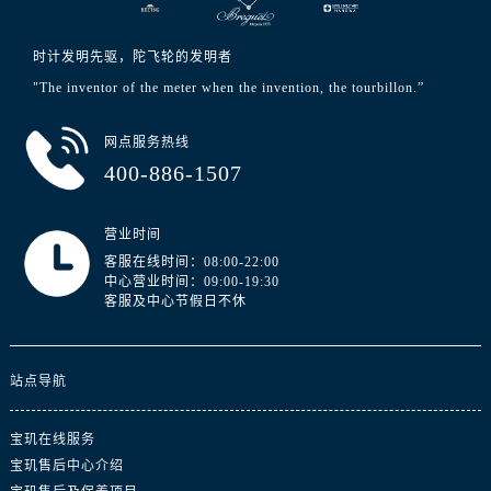
浙江省宁波市江北区大闸南路500号来福士广场办公楼20层2009室宝玑售后服务中心（需提前预约）
浙江省衢州市柯城区上街宝玑售后服务中心（需提前预约）
时计发明先驱，陀飞轮的发明者
浙江省绍兴市越城区胜利东路379号世茂天际中心写字楼8层805室宝玑售后服务中心（需提前预约）
"The inventor of the meter when the invention, the tourbillon.”
浙江省舟山市定海区解放东路宝玑售后服务中心（需提前预约）
澳门特别行政区大堂区议事亭前地（新马路）宝玑售后服务中心（需提前预约）
网点服务热线
澳门特别行政区风顺堂区南湾大马路宝玑售后服务中心（需提前预约）
400-886-1507
澳门特别行政区花地玛堂区关闸广场宝玑售后服务中心（需提前预约）
澳门特别行政区花王堂区大三巴商圈宝玑售后服务中心（需提前预约）
营业时间
澳门特别行政区嘉模堂区官也街宝玑售后服务中心（需提前预约）
客服在线时间：08:00-22:00
中心营业时间：09:00-19:30
澳门省路氹城市金光大道宝玑售后服务中心（需提前预约）
客服及中心节假日不休
澳门特别行政区望德堂区塔石广场宝玑售后服务中心（需提前预约）
福建省福州市鼓楼区五四路128-1号恒力城写字楼15层03室宝玑售后服务中心（需提前预约）
福建省厦门市思明区湖滨东路95号万象城华润大厦B座11层1104室宝玑售后服务中心（需提前预约）
站点导航
广东省潮州市潮安区新风路与潮汕路交汇处宝玑售后服务中心（需提前预约）
广东省广州市天河区天河路230号万菱汇国际中心A塔7层704室宝玑售后服务中心（需提前预约）
宝玑在线服务
宝玑售后中心介绍
广东省广州市越秀区环市东路371-375号世界贸易中心大厦南塔15层1507室宝玑售后服务中心（需提前预约）