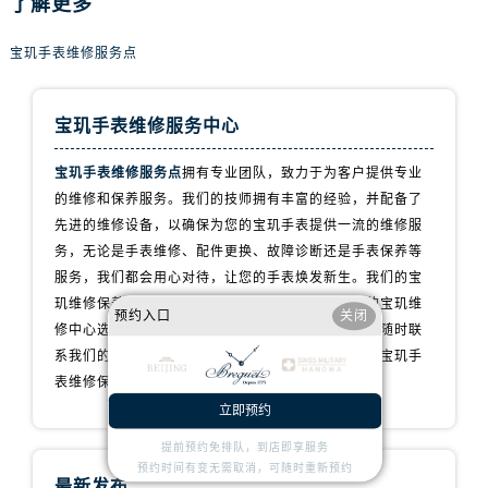
了解更多
内蒙古自治区鄂尔多斯市东胜区伊金霍洛街宝玑售后服务中心（需提前预约）
内蒙古自治区呼伦贝尔市海拉尔区中央街宝玑售后服务中心（需提前预约）
宝玑手表维修服务点
内蒙古自治区通辽市科尔沁区明仁大街宝玑售后服务中心（需提前预约）
内蒙古自治区乌海市海勃湾区人民南路宝玑售后服务中心（需提前预约）
宝玑手表维修服务中心
内蒙古自治区乌兰察布市集宁区恩和大街宝玑售后服务中心（需提前预约）
内蒙古自治区锡林郭勒盟市锡林浩特市光明街与额尔敦路交叉口宝玑售后服务中心（需提前预约）
宝玑手表维修服务点
拥有专业团队，致力于为客户提供专业
内蒙古自治区兴安盟市乌兰浩特市兴安大街宝玑售后服务中心（需提前预约）
的维修和保养服务。我们的技师拥有丰富的经验，并配备了
山西省大同市平城区迎宾街宝玑售后服务中心（需提前预约）
先进的维修设备，以确保为您的宝玑手表提供一流的维修服
务，无论是手表维修、配件更换、故障诊断还是手表保养等
山西省晋城市城区黄华街宝玑售后服务中心（需提前预约）
服务，我们都会用心对待，让您的手表焕发新生。我们的宝
山西省晋中市榆次区顺城街宝玑售后服务中心（需提前预约）
玑维修保养服务网点遍布全国各地，为您提供便捷的宝玑维
山西省临汾市尧都区解放路宝玑售后服务中心（需提前预约）
预约入口
关闭
修中心选择。如果您有任何问题或需要维修服务，请随时联
山西省吕梁市离石区永宁中路与建设街交叉口宝玑售后服务中心（需提前预约）
系我们的客服团队，我们将全力以赴为您提供专业的宝玑手
山西省朔州市朔城区怡西路与鄯阳西街交汇处宝玑售后服务中心（需提前预约）
表维修保养服务。
山西省忻州市忻府区和平东街与七一南路交叉口宝玑售后服务中心（需提前预约）
立即预约
山西省阳泉市郊区平阳东街与新城大道交叉口宝玑售后服务中心（需提前预约）
提前预约免排队，到店即享服务
山西省运城市盐湖区河东街宝玑售后服务中心（需提前预约）
预约时间有变无需取消，可随时重新预约
最新发布