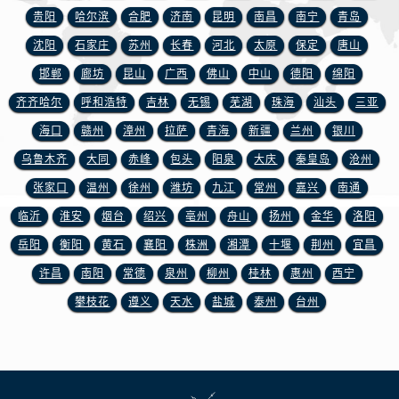
山东省济宁市任城区太白楼路宝玑售后服务中心（需提前预约）
贵阳
哈尔滨
合肥
济南
昆明
南昌
南宁
青岛
山东省莱芜市文化南路8号银座商城名表维修一楼名表维修宝玑售后服务中心（需提前预约）
沈阳
石家庄
苏州
长春
河北
太原
保定
唐山
山东省临沂市兰山区解放路宝玑售后服务中心（需提前预约）
邯郸
廊坊
昆山
广西
佛山
中山
德阳
绵阳
山东省日照市东港区烟台路宝玑售后服务中心（需提前预约）
齐齐哈尔
呼和浩特
吉林
无锡
芜湖
珠海
汕头
三亚
山东省泰安市泰山区财源街道泰山大街宝玑售后服务中心（需提前预约）
海口
赣州
漳州
拉萨
青海
新疆
兰州
银川
山东省威海市环翠区新威海路89号振华商厦一楼名表维修宝玑售后服务中心（需提前预约）
山东省潍坊市奎文区东风东街宝玑售后服务中心（需提前预约）
乌鲁木齐
大同
赤峰
包头
阳泉
大庆
秦皇岛
沧州
山东省枣庄市滕州市北辛路与善国路交叉口宝玑售后服务中心（需提前预约）
张家口
温州
徐州
潍坊
九江
常州
嘉兴
南通
山东省淄博市张店区金晶大道宝玑售后服务中心（需提前预约）
临沂
淮安
烟台
绍兴
亳州
舟山
扬州
金华
洛阳
上海市黄浦区南京东路299号宏伊国际广场写字楼8层806室宝玑售后服务中心（需提前预约）
岳阳
衡阳
黄石
襄阳
株洲
湘潭
十堰
荆州
宜昌
上海市徐汇区虹桥路3号港汇中心2座37层3705室宝玑售后服务中心（需提前预约）
许昌
南阳
常德
泉州
柳州
桂林
惠州
西宁
浙江省杭州市上城区钱江路1366号华润大厦A座5层503-5室宝玑售后服务中心（需提前预约）
攀枝花
遵义
天水
盐城
泰州
台州
浙江省湖州市吴兴区劳动路宝玑售后服务中心（需提前预约）
浙江省嘉兴市南湖区广益路705号嘉兴世界贸易中心A座13层1304室宝玑售后服务中心（需提前预约）
浙江省金华市金东区东市南街777号金华万达广场4号楼22楼2209室宝玑售后服务中心（需提前预约）
浙江省丽水市莲都区解放街宝玑售后服务中心（需提前预约）