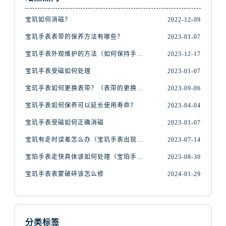
安徽省芜湖市镜湖区中山路步行街宝玑售后服务中心（需提前预约）
安徽省宣城市宣州区叠嶂西路宝玑售后服务中心（需提前预约）
宝玑如何消磁？
2022-12-09
福建省龙岩市新罗区九一南路宝玑售后服务中心（需提前预约）
宝玑手表表带的保养方法有哪些？
2023-01-07
福建省南平市建阳区人民西路宝玑售后服务中心（需提前预约）
宝玑手表外观维护的方法（如何保持手表精美的外观）
2023-12-17
福建省宁德市蕉城区天湖东路宝玑售后服务中心（需提前预约）
宝玑手表受磁如何处理
2023-01-07
福建省莆田市城厢区霞林街道荔华东大道宝玑售后服务中心（需提前预约）
宝玑手表如何更换表带？（表带的更换方法）
2023-09-06
福建省三明市三元区东乾二路宝玑售后服务中心（需提前预约）
福建省漳州市龙文区步港路宝玑售后服务中心（需提前预约）
宝玑手表如何保养可以延长使用寿命？
2023-04-04
江苏省常州市新北区龙锦路1590号现代传媒中心5号楼10层1008室宝玑售后服务中心（需提前预约）
宝玑手表受磁如何正确消磁
2023-01-07
江苏省淮安市清江浦区淮海北路宝玑售后服务中心（需提前预约）
宝玑有走时误差怎么办（宝玑手表出现误差原因）
2023-07-14
江苏省连云港市海州区通灌北路宝玑售后服务中心（需提前预约）
宝珀手表走快具体该如何处理（宝珀手表走快什么原因）
2023-08-30
江苏省南京市秦淮区中山南路1号南京中心22层22-C1-C3室宝玑售后服务中心（需提前预约）
江苏省宿迁市宿城区西湖路宝玑售后服务中心（需提前预约）
宝玑手表表蒙破碎该怎么修
2024-01-29
江苏省泰州市海陵区永定东路399号置地商务中心东塔（华润万象城）17层1706室宝玑售后服务中心（需提前预约）
江苏省徐州市鼓楼区淮海东路29号苏宁广场IFC国际金融中心35层3508室宝玑售后服务中心（需提前预约）
江苏省盐城市盐都区世纪大道5号盐城金融城写字楼1号楼16层1604室宝玑售后服务中心（需提前预约）
分类标签