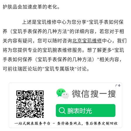
黑龙江省绥化市北林区新华街与康庄路交叉口宝玑售后服务中心（需提前预约）
护肤品会加速皮革的老化。
黑龙江省伊春市伊美区通河路宝玑售后服务中心（需提前预约）
吉林省白城市洮北区明仁南街宝玑售后服务中心（需提前预约）
上述是宝玑维修中心为您分享“宝玑手表如何保
吉林省白山市浑江区浑江大街宝玑售后服务中心（需提前预约）
养（宝玑手表保养的几种方法”的详细内容，若您对于相
吉林省吉林市船营区河南街宝玑售后服务中心（需提前预约）
关内容有疑问，您可以随时咨询
北京宝玑维修
中心，我们
吉林省辽源市龙山区人民大街宝玑售后服务中心（需提前预约）
将为您提供专业的宝玑腕表维修服务。想了解更多“宝玑
吉林省梅河口市新华街道梅河大街宝玑售后服务中心（需提前预约）
手表如何保养（宝玑手表保养的几种方法）”相关内容，
吉林省四平市铁东区紫气大路与南九经街交汇处宝玑售后服务中心（需提前预约）
吉林省松原市宁江区五环大街宝玑售后服务中心（需提前预约）
可前往瑞匠论坛的"宝玑专属版块"讨论。
吉林省通化市东昌区环通乡江南大街宝玑售后服务中心（需提前预约）
吉林省延边市延吉市解放路宝玑售后服务中心（需提前预约）
辽宁省鞍山市铁东区站前街宝玑售后服务中心（需提前预约）
辽宁省本溪市平山区胜利路宝玑售后服务中心（需提前预约）
辽宁省朝阳市双塔区新华路宝玑售后服务中心（需提前预约）
辽宁省丹东市振兴区七经街宝玑售后服务中心（需提前预约）
辽宁省抚顺市新抚区东一路宝玑售后服务中心（需提前预约）