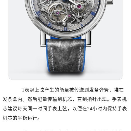
大连市中山区人民路15号国际金融大厦7层G室（需提前预约）
佛山市禅城区季华五路57号万科金融中心C座12层1205室（需提前预约）
东莞市东城街道鸿福东路1号民盈国贸中心T1写字楼9层907室（需提前预约）
无锡市梁溪区人民中路139号恒隆广场写字楼1座11层1104室（需提前预约）
南通市崇川区工农路57号圆融广场写字楼16层1603室（需提前预约）
苏州市苏州工业园区星港街199号苏州中心办公楼C座22层08室（需提前预约）
武汉市江汉区解放大道686号世界贸易大厦38层09室（需提前预约）
南宁市青秀区金湖路59号地王大厦12楼1224室（需提前预约）
合肥市蜀山区潜山路111号万象城华润大厦B座12楼03室（需提前预约）
泉州市丰泽区宝洲路729号浦西万达中心写字楼A座7楼709室（需提前预约）
青岛市南区山东路6号华润大厦B座22层04室（需提前预约）
1表冠上弦产生的能量被传送到发条弹簧，堆在
烟台市芝罘区胜利路139号万达金融中心A座907室（需提前预约）
发条盒内。然后能量传输到机芯，直到指针出现。手表机
长春市朝阳区西安大路727号中银大厦A座(旺进大厦)18层09室（需提前预约）
芯建议每天同一时间手表上弦，以便在24小时内保持手表
贵阳市南明区都司高架桥路33号亨特国际金融中心14楼14D（需提前预约）
昆明市盘龙区北京路928号同德昆明广场写字楼10层06室（需提前预约）
机芯的平稳运行。
石家庄市长安区中山东路39号勒泰中心写字楼B座13层07室（需提前预约）