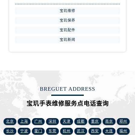
江苏省扬州市邗江区国展路29号星耀天地写字楼1号楼18层1803室宝玑售后服务中心（需提前预约）
江苏省镇江市京口区中山东路宝玑售后服务中心（需提前预约）
宝玑维修
江西省抚州市临川区赣东大道宝玑售后服务中心（需提前预约）
宝玑保养
江西省赣州市章贡区文清路宝玑售后服务中心（需提前预约）
宝玑配件
江西省吉安市吉州区井冈山大道宝玑售后服务中心（需提前预约）
宝玑新闻
江西省景德镇市珠山区珠山中路宝玑售后服务中心（需提前预约）
江西省九江市浔阳区浔阳路宝玑售后服务中心（需提前预约）
江西省南昌市红谷滩新区红谷中大道998号绿地双子塔（中央广场）A1座办公楼14层1407室宝玑售后服务中心（需提前预约）
江西省萍乡市安源区萍安北大道与康庄路交叉口宝玑售后服务中心（需提前预约）
江西省上饶市信州区滨江西路宝玑售后服务中心（需提前预约）
江西省新余市渝水区北湖西路宝玑售后服务中心（需提前预约）
BREGUET ADDRESS
江西省宜春市袁州区中山中路宝玑售后服务中心（需提前预约）
宝玑手表维修服务点电话查询
江西省鹰潭市月湖区胜利东路宝玑售后服务中心（需提前预约）
山东省德州市德城区东风中路宝玑售后服务中心（需提前预约）
山东省东营市东营区济南路宝玑售后服务中心（需提前预约）
北京
上海
广州
深圳
天津
成都
重庆
南京
郑州
山东省济南市历下区经十路11111号华润中心写字楼（万象城）15层1508室宝玑售后服务中心（需提前预约）
长沙
宁波
厦门
东莞
杭州
武汉
西安
大连
福州