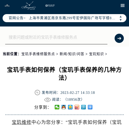
天津市和平区赤峰道136号天津国际金融中心写字楼26层2603室（需提前预约）

上海市徐汇区虹桥路3号港汇中心写字楼2座37层3705室（需提前预约）
▲
官网公告>
上海市黄浦区南京东路299号宏伊国际广场写字楼8层806室（需提前预约）
▼
南京市秦淮区中山南路1号（新街口）南京中心写字楼22层C1-1室（需提前预约）
常州市新北区龙锦路1590号现代传媒中心写字楼5号楼10层1008室（需提前预约）
徐州市鼓楼区淮海东路29号苏宁广场IFC国际金融中心写字楼35层3508室（需提前预约）
扬州市邗江区国展路29号星耀天地写字楼1号楼18层1803室（需提前预约）
当前位置：
宝玑手表维修服务点
>
新闻/知识/问答
>
宝玑知识
>
盐城市盐都区世纪大道5号盐城金融城写字楼1号楼16层1604室（需提前预约）
泰州市海陵区永定东路399号置地商务中心东塔写字楼（华润万象城）17层1706室（需提前预约）
宝玑手表如何保养（宝玑手表保养的几种方
宁波市江北区大闸南路500号来福士广场办公楼20层2009室（需提前预约）
法）
杭州市上城区钱江路1366号华润大厦写字楼A座5层503-5室（需提前预约）
金华市金东区东市南街777号金华万达广场写字楼4号楼22层2209室（需提前预约）
发布时间：2023-02-27 14:33:18
绍兴市越城区胜利东路379号世茂天际中心写字楼8层805室（需提前预约）
阅读：（
10956次）
嘉兴市南湖区广益路705号嘉兴世界贸易中心写字楼A座13层1304室（需提前预约）
分享到：
南昌市红谷滩新区红谷中大道998号绿地双子塔（中央广场）A1座办公楼14层07室（需提前预约）
宝玑维修
中心为您分享：“宝玑手表如何保养（宝玑
济南市历下区经十路11111号华润中心写字楼（万象城）15层1508室（需提前预约）