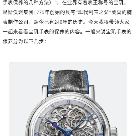
手表保养的几种方法）”，在业界有着表王称号的宝玑，
广州市天河区天河路230号万菱汇国际中心写字楼A塔7层704室（需提前预约）
广州市越秀区环市东路371-375号世界贸易中心大厦南塔写字楼15层07室（需提前预约）
是斯沃琪集团1775年创始的具有“现代制表之父”美誉的腕
深圳市罗湖区深南东路5001号华润大厦写字楼17层1701室（需提前预约）
表制作公司，距今已有240年的历史。今天我将带领大家
惠州市惠城区江北文昌一路7号华贸大厦写字楼1座30层05室（需提前预约）
一起来看看宝玑手表的保养的内容。一般来说宝玑手表的
厦门市思明区湖滨东路95号华润大厦写字楼B座11层1104室（需提前预约）
保养分为以下几步：
福州市鼓楼区五四路128-1号恒力城写字楼15层03室（需提前预约）
成都市锦江区人民东路6号SAC东原中心写字楼24层2406B室（需提前预约）
重庆市江北区观音桥步行街2号融恒时代广场写字楼9层902室（需提前预约）
长沙市芙蓉区定王台街道建湘路393号世茂环球金融中心写字楼（芙蓉广场）10层13室（需提前预约）
郑州市二七区铭功路10号华润大厦写字楼29层2905室（需提前预约）
太原市迎泽区解放路15号亨得利名表服务中心（品牌授权店）3层整层（需提前预约）
沈阳市沈河区中街路137号亨得利名表服务中心（品牌授权店）1层整层（需提前预约）
沈阳市沈河区中街路83号亨得利名表服务中心（品牌授权店）1层整层（需提前预约）
乌鲁木齐市天山区红山路26号时代广场（CCMALL）C座17层17-B（需提前预约）
温州市鹿城区锦绣路1067号置信广场10层1015室（需提前预约）
哈尔滨市道里区友谊西路600号富力中心T2座写字楼29层03室（需提前预约）