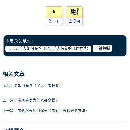
辽宁省阜新市海州区解放大街宝玑售后服务中心（需提前预约）
辽宁省葫芦岛市连山区中央路宝玑售后服务中心（需提前预约）
6
辽宁省锦州市古塔区中央大街宝玑售后服务中心（需提前预约）
赞一下
去提问
辽宁省辽阳市白塔区新运大街宝玑售后服务中心（需提前预约）
辽宁省盘锦市兴隆台区石油大街宝玑售后服务中心（需提前预约）
本页永久地址：
辽宁省铁岭市银州区南马路宝玑售后服务中心（需提前预约）
一键复制
辽宁省营口市站前区市府路与渤海大街交叉口宝玑售后服务中心（需提前预约）
辽宁省沈阳市沈河区中街路137号亨得利名表维修授权店1楼宝玑售后服务中心（需提前预约）
辽宁省沈阳市沈河区中街路83号亨得利名表维修授权店1楼宝玑售后服务中心（需提前预约）
相关文章
北京市朝阳区建国门外大街甲6号华熙国际中心D座11层1102室宝玑售后服务中心（需提前预约）
北京市东城区东长安街1号王府井东方广场W3座6层602室宝玑售后服务中心（需提前预约）
宝玑手表如何保养（宝玑手表保养的几种方法）
河北省保定市竞秀区朝阳北大街北国先天下宝玑售后服务中心（需提前预约）
内蒙古自治区阿拉善盟市左旗土尔扈特大街宝玑售后服务中心（需提前预约）
上一篇：
宝玑手表为什么会变慢？
内蒙古自治区巴彦淖尔市临河区新华街宝玑售后服务中心（需提前预约）
下一篇：
宝玑腕表如何保养（宝玑手表保养的办法）
内蒙古自治区包头市青山区幸福路甲3号王府井百货名表维修宝玑售后服务中心（需提前预约）
内蒙古自治区赤峰市红山区哈达街宝玑售后服务中心（需提前预约）