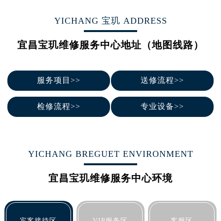
合肥市蜀山区潜山路111号万象城华润大厦B座12楼03室（需提前预约）
YICHANG 宝玑 ADDRESS
泉州市丰泽区宝洲路729号浦西万达中心写字楼A座7楼709室（需提前预约）
青岛市南区山东路6号华润大厦B座22层04室（需提前预约）
宜昌宝玑维修服务中心地址（地图线路）
烟台市芝罘区胜利路139号万达金融中心A座907室（需提前预约）
长春市朝阳区西安大路727号中银大厦A座(旺进大厦)18层09室（需提前预约）
贵阳市南明区都司高架桥路33号亨特国际金融中心14楼14D（需提前预约）
服务项目>>
送修流程>>
昆明市盘龙区北京路928号同德昆明广场写字楼10层06室（需提前预约）
石家庄市长安区中山东路39号勒泰中心写字楼B座13层07室（需提前预约）
检修流程>>
专业设备>>
西安市碑林区南关正街88号华侨城长安国际中心E座6楼10室（需提前预约）
海口市龙华区金贸东路5号海口华润大厦B座17层1707室（需提前预约）
唐山市路南区新华东道100号万达广场写字楼A座10层1002室（需提前预约）
YICHANG BREGUET ENVIRONMENT
台州市椒江区东海大道1800号腾达中心东1幢20楼2002室（需提前预约）
内蒙古自治区呼和浩特市玉泉区大学西街70号华润万象城写字楼（鄂尔多斯大厦）23层2326室（需提前预约）
宜昌宝玑维修服务中心环境
甘肃省兰州市七里河区西津西路16号兰州中心写字楼21层2102室（需提前预约）
重庆市解放碑渝中区民权路28号英利国际金融中心写字楼20层01室（需提前预约）
黑龙江省大庆市萨尔图区会战大街宝玑售后服务中心（需提前预约）
宾客接待区
VIP服务区
客服区