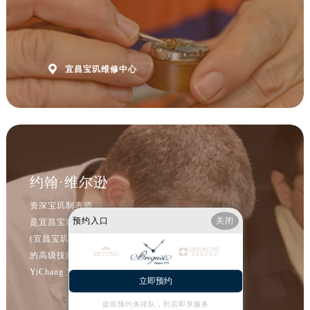
辽宁省沈阳市沈河区中街路83号亨得利名表维修授权店1楼宝玑售后服务中心（需提前预约）
北京市朝阳区建国门外大街甲6号华熙国际中心D座11层1102室宝玑售后服务中心（需提前预约）
北京市东城区东长安街1号王府井东方广场W3座6层602室宝玑售后服务中心（需提前预约）
河北省保定市竞秀区朝阳北大街北国先天下宝玑售后服务中心（需提前预约）

宜昌宝玑维修中心
内蒙古自治区阿拉善盟市左旗土尔扈特大街宝玑售后服务中心（需提前预约）
内蒙古自治区巴彦淖尔市临河区新华街宝玑售后服务中心（需提前预约）
内蒙古自治区包头市青山区幸福路甲3号王府井百货名表维修宝玑售后服务中心（需提前预约）
内蒙古自治区赤峰市红山区哈达街宝玑售后服务中心（需提前预约）
内蒙古自治区鄂尔多斯市东胜区伊金霍洛街宝玑售后服务中心（需提前预约）
约翰·维尔逊
内蒙古自治区呼伦贝尔市海拉尔区中央街宝玑售后服务中心（需提前预约）
内蒙古自治区通辽市科尔沁区明仁大街宝玑售后服务中心（需提前预约）
资深宝玑制表师
预约入口
关闭
内蒙古自治区乌海市海勃湾区人民南路宝玑售后服务中心（需提前预约）
是宜昌宝玑维修服务中心
(宜昌宝玑维修保养中心)
内蒙古自治区乌兰察布市集宁区恩和大街宝玑售后服务中心（需提前预约）
的高级技师之一
内蒙古自治区锡林郭勒盟市锡林浩特市光明街与额尔敦路交叉口宝玑售后服务中心（需提前预约）
YiChang 宝玑 Maintain center
内蒙古自治区兴安盟市乌兰浩特市兴安大街宝玑售后服务中心（需提前预约）
立即预约
山西省大同市平城区迎宾街宝玑售后服务中心（需提前预约）
提前预约免排队，到店即享服务