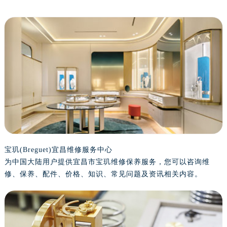
泰州市海陵区永定东路399号置地商务中心东塔写字楼（华润万象城）17层1706室（需提前预约）
宁波市江北区大闸南路500号来福士广场办公楼20层2009室（需提前预约）
杭州市上城区钱江路1366号华润大厦写字楼A座5层503-5室（需提前预约）
金华市金东区东市南街777号金华万达广场写字楼4号楼22层2209室（需提前预约）
绍兴市越城区胜利东路379号世茂天际中心写字楼8层805室（需提前预约）
嘉兴市南湖区广益路705号嘉兴世界贸易中心写字楼A座13层1304室（需提前预约）
南昌市红谷滩新区红谷中大道998号绿地双子塔（中央广场）A1座办公楼14层07室（需提前预约）
济南市历下区经十路11111号华润中心写字楼（万象城）15层1508室（需提前预约）
广州市天河区天河路230号万菱汇国际中心写字楼A塔7层704室（需提前预约）
广州市越秀区环市东路371-375号世界贸易中心大厦南塔写字楼15层07室（需提前预约）
深圳市罗湖区深南东路5001号华润大厦写字楼17层1701室（需提前预约）
宝玑(Breguet)宜昌维修服务中心
为中国大陆用户提供宜昌市宝玑维修保养服务，您可以咨询维
惠州市惠城区江北文昌一路7号华贸大厦写字楼1座30层05室（需提前预约）
修、保养、配件、价格、知识、常见问题及资讯相关内容。
厦门市思明区湖滨东路95号华润大厦写字楼B座11层1104室（需提前预约）
福州市鼓楼区五四路128-1号恒力城写字楼15层03室（需提前预约）
成都市锦江区人民东路6号SAC东原中心写字楼24层2406B室（需提前预约）
重庆市江北区观音桥步行街2号融恒时代广场写字楼9层902室（需提前预约）