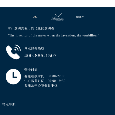
澳门特别行政区嘉模堂区官也街宝玑售后服务中心（需提前预约）
澳门省路氹城市金光大道宝玑售后服务中心（需提前预约）
澳门特别行政区望德堂区塔石广场宝玑售后服务中心（需提前预约）
福建省福州市鼓楼区五四路128-1号恒力城写字楼15层03室宝玑售后服务中心（需提前预约）
时计发明先驱，陀飞轮的发明者
福建省厦门市思明区湖滨东路95号万象城华润大厦B座11层1104室宝玑售后服务中心（需提前预约）
"The inventor of the meter when the invention, the tourbillon.”
广东省潮州市潮安区新风路与潮汕路交汇处宝玑售后服务中心（需提前预约）
广东省广州市天河区天河路230号万菱汇国际中心A塔7层704室宝玑售后服务中心（需提前预约）
网点服务热线
广东省广州市越秀区环市东路371-375号世界贸易中心大厦南塔15层1507室宝玑售后服务中心（需提前预约）
400-886-1507
广东省河源市源城区越王大道宝玑售后服务中心（需提前预约）
广东省惠州市惠城区江北文昌一路7号华贸大厦1座30层3005室宝玑售后服务中心（需提前预约）
营业时间
广东省江门市蓬江区广场西路宝玑售后服务中心（需提前预约）
客服在线时间：08:00-22:00
中心营业时间：09:00-19:30
广东省揭阳市榕城进贤门步行街宝玑售后服务中心（需提前预约）
客服及中心节假日不休
广东省茂名市电白区水东街道迎宾大道宝玑售后服务中心（需提前预约）
广东省梅州市梅江区金燕大道宝玑售后服务中心（需提前预约）
广东省清远市清城区湖西路宝玑售后服务中心（需提前预约）
站点导航
广东省汕头市龙湖区长平路宝玑售后服务中心（需提前预约）