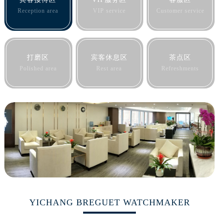
黑龙江省鹤岗市向阳区红军路宝玑售后服务中心（需提前预约）
Reception area
VIP service
Customer service
黑龙江省黑河市爱辉区中央街宝玑售后服务中心（需提前预约）
黑龙江省鸡西市鸡冠区红军路宝玑售后服务中心（需提前预约）
黑龙江省佳木斯市向阳区长安路宝玑售后服务中心（需提前预约）
打磨区
宾客休息区
茶点区
黑龙江省牡丹江市东安区太平路宝玑售后服务中心（需提前预约）
Polished area
Rest area
Refreshments
黑龙江省七台河市桃山区大同街宝玑售后服务中心（需提前预约）
黑龙江省齐齐哈尔市龙沙区龙华路宝玑售后服务中心（需提前预约）
黑龙江省双鸭山市尖山区新兴大街宝玑售后服务中心（需提前预约）
黑龙江省绥化市北林区新华街与康庄路交叉口宝玑售后服务中心（需提前预约）
黑龙江省伊春市伊美区通河路宝玑售后服务中心（需提前预约）
吉林省白城市洮北区明仁南街宝玑售后服务中心（需提前预约）
吉林省白山市浑江区浑江大街宝玑售后服务中心（需提前预约）
吉林省吉林市船营区河南街宝玑售后服务中心（需提前预约）
吉林省辽源市龙山区人民大街宝玑售后服务中心（需提前预约）
吉林省梅河口市新华街道梅河大街宝玑售后服务中心（需提前预约）
YICHANG BREGUET WATCHMAKER
吉林省四平市铁东区紫气大路与南九经街交汇处宝玑售后服务中心（需提前预约）