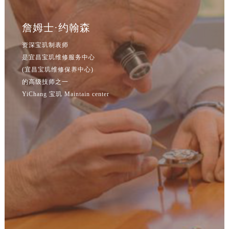
江苏省常州市新北区龙锦路1590号现代传媒中心5号楼10层1008室宝玑售后服务中心（需提前预约）
江苏省淮安市清江浦区淮海北路宝玑售后服务中心（需提前预约）
詹姆士·约翰森
江苏省连云港市海州区通灌北路宝玑售后服务中心（需提前预约）
资深宝玑制表师
江苏省南京市秦淮区中山南路1号南京中心22层22-C1-C3室宝玑售后服务中心（需提前预约）
是宜昌宝玑维修服务中心
江苏省宿迁市宿城区西湖路宝玑售后服务中心（需提前预约）
(宜昌宝玑维修保养中心)
江苏省泰州市海陵区永定东路399号置地商务中心东塔（华润万象城）17层1706室宝玑售后服务中心（需提前预约）
的高级技师之一
江苏省徐州市鼓楼区淮海东路29号苏宁广场IFC国际金融中心35层3508室宝玑售后服务中心（需提前预约）
YiChang 宝玑 Maintain center
江苏省盐城市盐都区世纪大道5号盐城金融城写字楼1号楼16层1604室宝玑售后服务中心（需提前预约）
江苏省扬州市邗江区国展路29号星耀天地写字楼1号楼18层1803室宝玑售后服务中心（需提前预约）
江苏省镇江市京口区中山东路宝玑售后服务中心（需提前预约）
江西省抚州市临川区赣东大道宝玑售后服务中心（需提前预约）
江西省赣州市章贡区文清路宝玑售后服务中心（需提前预约）
江西省吉安市吉州区井冈山大道宝玑售后服务中心（需提前预约）
江西省景德镇市珠山区珠山中路宝玑售后服务中心（需提前预约）
江西省九江市浔阳区浔阳路宝玑售后服务中心（需提前预约）
江西省南昌市红谷滩新区红谷中大道998号绿地双子塔（中央广场）A1座办公楼14层1407室宝玑售后服务中心（需提前预约）