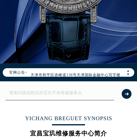
2026年7月宝玑中国区售后服务网络优化升级公告
2026年7月宝玑全国官方售后客户服务热线：400-886-1507
宝玑官方全国统一服务热线400-886-1507，服务覆盖中国大陆、香港、澳门、台湾全部区域（非大陆需加拨“+86”）
2026年7月宝玑售后服务中心最新网点地址：
北京市东城区东长安街1号东方广场写字楼W3座6层602室（需提前预约）
北京市朝阳区建国门外大街甲6号华熙国际中心写字楼D座11层1102室（需提前预约）
▲
官网公告>
天津市和平区赤峰道136号天津国际金融中心写字楼26层2603室（需提前预约）
▼
上海市徐汇区虹桥路3号港汇中心写字楼2座37层3705室（需提前预约）
上海市黄浦区南京东路299号宏伊国际广场写字楼8层806室（需提前预约）
南京市秦淮区中山南路1号（新街口）南京中心写字楼22层C1-1室（需提前预约）
常州市新北区龙锦路1590号现代传媒中心写字楼5号楼10层1008室（需提前预约）
徐州市鼓楼区淮海东路29号苏宁广场IFC国际金融中心写字楼35层3508室（需提前预约）
YICHANG BREGUET SYNOPSIS
扬州市邗江区国展路29号星耀天地写字楼1号楼18层1803室（需提前预约）
宜昌宝玑维修服务中心简介
盐城市盐都区世纪大道5号盐城金融城写字楼1号楼16层1604室（需提前预约）