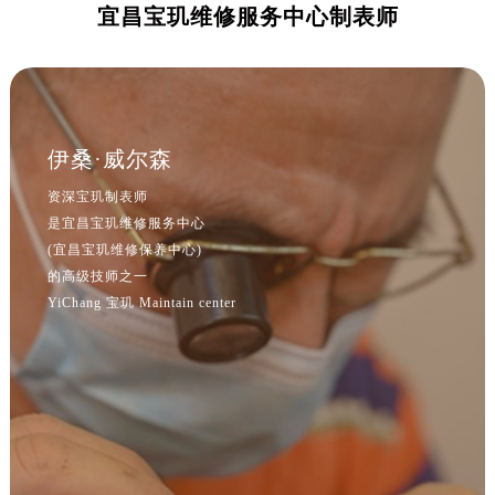
宜昌宝玑维修服务中心制表师
吉林省松原市宁江区五环大街宝玑售后服务中心（需提前预约）
吉林省通化市东昌区环通乡江南大街宝玑售后服务中心（需提前预约）
吉林省延边市延吉市解放路宝玑售后服务中心（需提前预约）
辽宁省鞍山市铁东区站前街宝玑售后服务中心（需提前预约）
辽宁省本溪市平山区胜利路宝玑售后服务中心（需提前预约）
伊桑·威尔森
辽宁省朝阳市双塔区新华路宝玑售后服务中心（需提前预约）
资深宝玑制表师
辽宁省丹东市振兴区七经街宝玑售后服务中心（需提前预约）
是宜昌宝玑维修服务中心
辽宁省抚顺市新抚区东一路宝玑售后服务中心（需提前预约）
(宜昌宝玑维修保养中心)
辽宁省阜新市海州区解放大街宝玑售后服务中心（需提前预约）
的高级技师之一
辽宁省葫芦岛市连山区中央路宝玑售后服务中心（需提前预约）
YiChang 宝玑 Maintain center
辽宁省锦州市古塔区中央大街宝玑售后服务中心（需提前预约）
辽宁省辽阳市白塔区新运大街宝玑售后服务中心（需提前预约）
辽宁省盘锦市兴隆台区石油大街宝玑售后服务中心（需提前预约）
辽宁省铁岭市银州区南马路宝玑售后服务中心（需提前预约）
辽宁省营口市站前区市府路与渤海大街交叉口宝玑售后服务中心（需提前预约）
辽宁省沈阳市沈河区中街路137号亨得利名表维修授权店1楼宝玑售后服务中心（需提前预约）