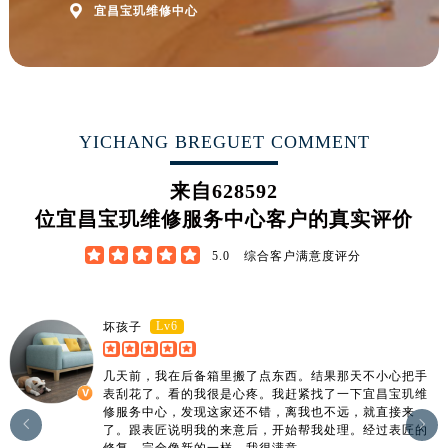

宜昌宝玑维修中心
江西省萍乡市安源区萍安北大道与康庄路交叉口宝玑售后服务中心（需提前预约）
江西省上饶市信州区滨江西路宝玑售后服务中心（需提前预约）
江西省新余市渝水区北湖西路宝玑售后服务中心（需提前预约）
江西省宜春市袁州区中山中路宝玑售后服务中心（需提前预约）
江西省鹰潭市月湖区胜利东路宝玑售后服务中心（需提前预约）
YICHANG BREGUET COMMENT
山东省德州市德城区东风中路宝玑售后服务中心（需提前预约）
山东省东营市东营区济南路宝玑售后服务中心（需提前预约）
来自
628592
山东省济南市历下区经十路11111号华润中心写字楼（万象城）15层1508室宝玑售后服务中心（需提前预约）
位宜昌宝玑维修服务中心客户的真实评价
山东省济宁市任城区太白楼路宝玑售后服务中心（需提前预约）





5.0
综合客户满意度评分
山东省莱芜市文化南路8号银座商城名表维修一楼名表维修宝玑售后服务中心（需提前预约）
山东省临沂市兰山区解放路宝玑售后服务中心（需提前预约）
山东省日照市东港区烟台路宝玑售后服务中心（需提前预约）
Lv6
坏孩子
山东省泰安市泰山区财源街道泰山大街宝玑售后服务中心（需提前预约）
几天前，我在后备箱里搬了点东西。结果那天不小心把手
山东省威海市环翠区新威海路89号振华商厦一楼名表维修宝玑售后服务中心（需提前预约）
表刮花了。看的我很是心疼。我赶紧找了一下宜昌宝玑维
山东省潍坊市奎文区东风东街宝玑售后服务中心（需提前预约）
修服务中心，发现这家还不错，离我也不远，就直接来


了。跟表匠说明我的来意后，开始帮我处理。经过表匠的
山东省枣庄市滕州市北辛路与善国路交叉口宝玑售后服务中心（需提前预约）
修复，完全像新的一样，我很满意。