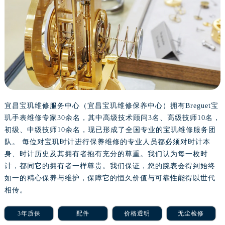
长沙市芙蓉区定王台街道建湘路393号世茂环球金融中心写字楼（芙蓉广场）10层13室（需提前预约）
郑州市二七区铭功路10号华润大厦写字楼29层2905室（需提前预约）
太原市迎泽区解放路15号亨得利名表服务中心（品牌授权店）3层整层（需提前预约）
沈阳市沈河区中街路137号亨得利名表服务中心（品牌授权店）1层整层（需提前预约）
沈阳市沈河区中街路83号亨得利名表服务中心（品牌授权店）1层整层（需提前预约）
乌鲁木齐市天山区红山路26号时代广场（CCMALL）C座17层17-B（需提前预约）
温州市鹿城区锦绣路1067号置信广场10层1015室（需提前预约）
哈尔滨市道里区友谊西路600号富力中心T2座写字楼29层03室（需提前预约）
宜昌宝玑维修服务中心（宜昌宝玑维修保养中心）拥有Breguet宝
玑手表维修专家30余名，其中高级技术顾问3名、高级技师10名，
大连市中山区人民路15号国际金融大厦7层G室（需提前预约）
初级、中级技师10余名，现已形成了全国专业的宝玑维修服务团
佛山市禅城区季华五路57号万科金融中心C座12层1205室（需提前预约）
队。 每位对宝玑时计进行保养维修的专业人员都必须对时计本
东莞市东城街道鸿福东路1号民盈国贸中心T1写字楼9层907室（需提前预约）
身、时计历史及其拥有者抱有充分的尊重。我们认为每一枚时
无锡市梁溪区人民中路139号恒隆广场写字楼1座11层1104室（需提前预约）
计，都同它的拥有者一样尊贵。我们保证，您的腕表会得到始终
南通市崇川区工农路57号圆融广场写字楼16层1603室（需提前预约）
如一的精心保养与维护，保障它的恒久价值与可靠性能得以世代
苏州市苏州工业园区星港街199号苏州中心办公楼C座22层08室（需提前预约）
相传。
武汉市江汉区解放大道686号世界贸易大厦38层09室（需提前预约）
3年质保
配件
价格透明
无尘检修
南宁市青秀区金湖路59号地王大厦12楼1224室（需提前预约）