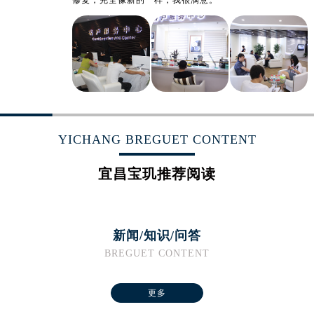
山东省淄博市张店区金晶大道宝玑售后服务中心（需提前预约）
上海市黄浦区南京东路299号宏伊国际广场写字楼8层806室宝玑售后服务中心（需提前预约）
上海市徐汇区虹桥路3号港汇中心2座37层3705室宝玑售后服务中心（需提前预约）
浙江省杭州市上城区钱江路1366号华润大厦A座5层503-5室宝玑售后服务中心（需提前预约）
浙江省湖州市吴兴区劳动路宝玑售后服务中心（需提前预约）
浙江省嘉兴市南湖区广益路705号嘉兴世界贸易中心A座13层1304室宝玑售后服务中心（需提前预约）
浙江省金华市金东区东市南街777号金华万达广场4号楼22楼2209室宝玑售后服务中心（需提前预约）
YICHANG BREGUET CONTENT
浙江省丽水市莲都区解放街宝玑售后服务中心（需提前预约）
浙江省宁波市江北区大闸南路500号来福士广场办公楼20层2009室宝玑售后服务中心（需提前预约）
宜昌宝玑推荐阅读
浙江省衢州市柯城区上街宝玑售后服务中心（需提前预约）
浙江省绍兴市越城区胜利东路379号世茂天际中心写字楼8层805室宝玑售后服务中心（需提前预约）
浙江省舟山市定海区解放东路宝玑售后服务中心（需提前预约）
新闻/知识/问答
澳门特别行政区大堂区议事亭前地（新马路）宝玑售后服务中心（需提前预约）
BREGUET CONTENT
澳门特别行政区风顺堂区南湾大马路宝玑售后服务中心（需提前预约）
澳门特别行政区花地玛堂区关闸广场宝玑售后服务中心（需提前预约）
更多
澳门特别行政区花王堂区大三巴商圈宝玑售后服务中心（需提前预约）