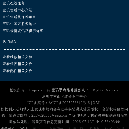
宝玑在线服务
广东省汕尾市城区香洲街道园林社区翠园街宝玑售后服务中心（需提前预约）
宝玑售后中心介绍
广东省韶关市武江区芙蓉新区与老城中心交汇处宝玑售后服务中心（需提前预约）
宝玑售后及保养项目
广东省深圳市罗湖区深南东路5001号华润大厦17层1701室宝玑售后服务中心（需提前预约）
宝玑中国区服务地址
广东省阳江市江城区东风一路宝玑售后服务中心（需提前预约）
宝玑最新资讯及保养知识
广东省云浮市云城区金山路宝玑售后服务中心（需提前预约）
热门标签
广东省湛江市赤坎区观海北路宝玑售后服务中心（需提前预约）
广东省肇庆市端州区信安大道与砚都大道交汇处宝玑售后服务中心（需提前预约）
查看维修相关文档
广西壮族自治区百色市右江区中山二路宝玑售后服务中心（需提前预约）
查看保养相关文档
广西壮族自治区北海市海城区北京路宝玑售后服务中心（需提前预约）
查看配件相关文档
广西壮族自治区崇左市江州区石景林街道友谊大道与丽川路交汇处宝玑售后服务中心（需提前预约）
广西壮族自治区防城港市港口区金花茶大道宝玑售后服务中心（需提前预约）
版权所有：
Copyright @
宝玑手表维修服务点
All Rights Reserved
广西壮族自治区贵港市港北区港城街道布山大道与仙衣路交叉口宝玑售后服务中心（需提前预约）
深圳市南山区维修保养中心
广西壮族自治区桂林市秀峰区红岭路宝玑售后服务中心（需提前预约）
ICP备案号：
陕ICP备2025073640号-6
|
XML
广西壮族自治区河池市金城江区金城江街道朝阳路宝玑售后服务中心（需提前预约）
如权利人或知情人士发现本站内容存在事实错误或涉及版权、名誉权等侵权问
题，请通过邮箱：2557628530@qq.com 与我们联系，我们将在收到通知后立
广西壮族自治区贺州市八步区城东街道灵峰南路宝玑售后服务中心（需提前预约）
即依法处理。当前页面信息更新时间：2026-07-13T14:10:53+08:00
广西壮族自治区来宾市兴宾区桂中大道宝玑售后服务中心（需提前预约）
服务品牌：
宝玑
、劳力士、
百达翡丽、
江诗丹顿、
卡地亚、
积家、
宝珀、