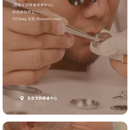
安徽省阜阳市颍州区颍州北路宝玑售后服务中心（需提前预约）
(宜昌宝玑维修保养中心)
安徽省淮北市相山区淮海路宝玑售后服务中心（需提前预约）
的高级技师之一
YiChang 宝玑 Maintain center
安徽省淮南市田家庵区国庆中路宝玑售后服务中心（需提前预约）
安徽省黄山市屯溪区黄山西路宝玑售后服务中心（需提前预约）
安徽省六安市金安区解放中路宝玑售后服务中心（需提前预约）
安徽省马鞍山市雨山区湖南西路宝玑售后服务中心（需提前预约）
安徽省宿州市埇桥区人民中路宝玑售后服务中心（需提前预约）
安徽省铜陵市铜官区石城大道宝玑售后服务中心（需提前预约）
安徽省芜湖市镜湖区中山路步行街宝玑售后服务中心（需提前预约）
安徽省宣城市宣州区叠嶂西路宝玑售后服务中心（需提前预约）
福建省龙岩市新罗区九一南路宝玑售后服务中心（需提前预约）
福建省南平市建阳区人民西路宝玑售后服务中心（需提前预约）

宜昌宝玑维修中心
福建省宁德市蕉城区天湖东路宝玑售后服务中心（需提前预约）
福建省莆田市城厢区霞林街道荔华东大道宝玑售后服务中心（需提前预约）
福建省三明市三元区东乾二路宝玑售后服务中心（需提前预约）
福建省漳州市龙文区步港路宝玑售后服务中心（需提前预约）