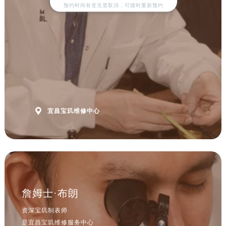
预约时间有变无需取消，可随时重新预约
山西省晋城市城区黄华街宝玑售后服务中心（需提前预约）
山西省晋中市榆次区顺城街宝玑售后服务中心（需提前预约）
山西省临汾市尧都区解放路宝玑售后服务中心（需提前预约）
山西省吕梁市离石区永宁中路与建设街交叉口宝玑售后服务中心（需提前预约）
山西省朔州市朔城区怡西路与鄯阳西街交汇处宝玑售后服务中心（需提前预约）
山西省忻州市忻府区和平东街与七一南路交叉口宝玑售后服务中心（需提前预约）
山西省阳泉市郊区平阳东街与新城大道交叉口宝玑售后服务中心（需提前预约）
山西省运城市盐湖区河东街宝玑售后服务中心（需提前预约）

宜昌宝玑维修中心
山西省长治市潞州区英雄中路宝玑售后服务中心（需提前预约）
山西省太原市迎泽区迎泽街道解放路15号亨得利名表维修授权店3楼宝玑售后服务中心（需提前预约）
天津市和平区赤峰道136号天津国际金融中心26层2603室宝玑售后服务中心（需提前预约）
安徽省安庆市迎江区人民路宝玑售后服务中心（需提前预约）
安徽省蚌埠市蚌山区淮河路宝玑售后服务中心（需提前预约）
安徽省亳州市谯城区魏武大道宝玑售后服务中心（需提前预约）
詹姆士·布朗
安徽省池州市贵池区长江路宝玑售后服务中心（需提前预约）
资深宝玑制表师
安徽省滁州市琅琊区南谯北路宝玑售后服务中心（需提前预约）
是宜昌宝玑维修服务中心