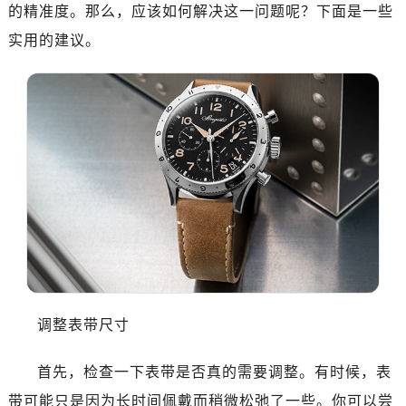
惠州市惠城区江北文昌一路7号华贸大厦（华贸天地）1座30层30-05室（需提前预约）
的精准度。那么，应该如何解决这一问题呢？下面是一些
厦门市思明区湖滨东路95号万象城华润大厦B座11层1104室（需提前预约）
实用的建议。
福州市晋安区竹屿路6号东二环泰禾广场2号楼5层509室（需提前预约）
成都市锦江区人民东路6号SAC东原中心24层2406B室（需提前预约）
重庆市江北区观音桥步行街2号融恒时代广场9层902室（需提前预约）
长沙市芙蓉区建湘路393号世茂环球金融中心写字楼10层1013室（需提前预约）
郑州市二七区民主路10号华润大厦29层2905室（需提前预约）
太原市迎泽区迎泽街道解放路15号亨得利名表维修授权店3楼（需提前预约）
沈阳市沈河区中街路137号亨得利名表维修授权店1楼（需提前预约）
沈阳市沈河区中街路83号亨得利名表维修授权店1楼（需提前预约）
乌鲁木齐市天山区红山路26号时代广场（CCMALL）C座17层17-B（需提前预约）
温州市鹿城区锦绣路1067号置信广场10层1015室（需提前预约）
哈尔滨市南岗区东大直街146号上和置地广场金座12层1214室（需提前预约）
调整表带尺寸
大连市中山区人民路15号国际金融大厦7层G室（需提前预约）
佛山市禅城区季华五路57号万科金融中心C座12层1205室（需提前预约）
首先，检查一下表带是否真的需要调整。有时候，表
东莞市东城街道鸿福东路1号民盈国贸中心T1写字楼9层907室（需提前预约）
带可能只是因为长时间佩戴而稍微松弛了一些。你可以尝