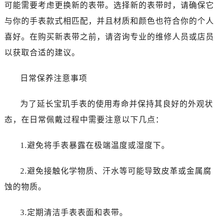
黑龙江省大庆市萨尔图区会战大街宝玑售后服务中心（需提前预约）
可能需要考虑更换新的表带。选择新的表带时，请确保它
黑龙江省鹤岗市向阳区红军路宝玑售后服务中心（需提前预约）
与你的手表款式相匹配，并且材质和颜色也符合你的个人
黑龙江省黑河市爱辉区中央街宝玑售后服务中心（需提前预约）
喜好。在购买新表带之前，请咨询专业的维修人员或店员
黑龙江省鸡西市鸡冠区红军路宝玑售后服务中心（需提前预约）
以获取合适的建议。
黑龙江省佳木斯市向阳区长安路宝玑售后服务中心（需提前预约）
黑龙江省牡丹江市东安区太平路宝玑售后服务中心（需提前预约）
日常保养注意事项
黑龙江省七台河市桃山区大同街宝玑售后服务中心（需提前预约）
黑龙江省齐齐哈尔市龙沙区龙华路宝玑售后服务中心（需提前预约）
为了延长宝玑手表的使用寿命并保持其良好的外观状
黑龙江省双鸭山市尖山区新兴大街宝玑售后服务中心（需提前预约）
态，在日常佩戴过程中需要注意以下几点：
黑龙江省绥化市北林区新华街与康庄路交叉口宝玑售后服务中心（需提前预约）
黑龙江省伊春市伊美区通河路宝玑售后服务中心（需提前预约）
1.避免将手表暴露在极端温度或湿度下。
吉林省白城市洮北区明仁南街宝玑售后服务中心（需提前预约）
吉林省白山市浑江区浑江大街宝玑售后服务中心（需提前预约）
2.避免接触化学物质、汗水等可能导致皮革或金属腐
吉林省吉林市船营区河南街宝玑售后服务中心（需提前预约）
蚀的物质。
吉林省辽源市龙山区人民大街宝玑售后服务中心（需提前预约）
吉林省梅河口市新华街道梅河大街宝玑售后服务中心（需提前预约）
3.定期清洁手表表面和表带。