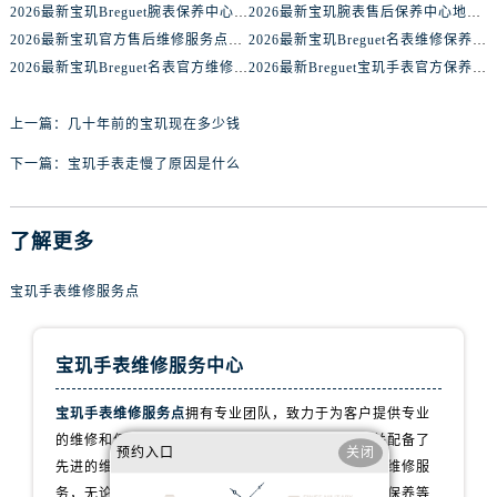
山西省大同市平城区迎宾街宝玑售后服务中心（需提前预约）
2026最新宝玑Breguet腕表保养中心地址实地探访报告
2026最新宝玑腕表售后保养中心地址实地探访报告
山西省晋城市城区黄华街宝玑售后服务中心（需提前预约）
2026最新宝玑官方售后维修服务点地址实地探访报告
2026最新宝玑Breguet名表维修保养服务中心网点地址实地探访报告
2026最新宝玑Breguet名表官方维修保养服务中心地址考察报告
2026最新Breguet宝玑手表官方保养点地址调研报告
山西省晋中市榆次区顺城街宝玑售后服务中心（需提前预约）
山西省临汾市尧都区解放路宝玑售后服务中心（需提前预约）
上一篇：
几十年前的宝玑现在多少钱
山西省吕梁市离石区永宁中路与建设街交叉口宝玑售后服务中心（需提前预约）
山西省朔州市朔城区怡西路与鄯阳西街交汇处宝玑售后服务中心（需提前预约）
下一篇：
宝玑手表走慢了原因是什么
山西省忻州市忻府区和平东街与七一南路交叉口宝玑售后服务中心（需提前预约）
山西省阳泉市郊区平阳东街与新城大道交叉口宝玑售后服务中心（需提前预约）
了解更多
山西省运城市盐湖区河东街宝玑售后服务中心（需提前预约）
山西省长治市潞州区英雄中路宝玑售后服务中心（需提前预约）
宝玑手表维修服务点
山西省太原市迎泽区迎泽街道解放路15号亨得利名表维修授权店3楼宝玑售后服务中心（需提前预约）
天津市和平区赤峰道136号天津国际金融中心26层2603室宝玑售后服务中心（需提前预约）
宝玑手表维修服务中心
安徽省安庆市迎江区人民路宝玑售后服务中心（需提前预约）
安徽省蚌埠市蚌山区淮河路宝玑售后服务中心（需提前预约）
宝玑手表维修服务点
拥有专业团队，致力于为客户提供专业
的维修和保养服务。我们的技师拥有丰富的经验，并配备了
安徽省亳州市谯城区魏武大道宝玑售后服务中心（需提前预约）
预约入口
关闭
先进的维修设备，以确保为您的宝玑手表提供一流的维修服
安徽省池州市贵池区长江路宝玑售后服务中心（需提前预约）
务，无论是手表维修、配件更换、故障诊断还是手表保养等