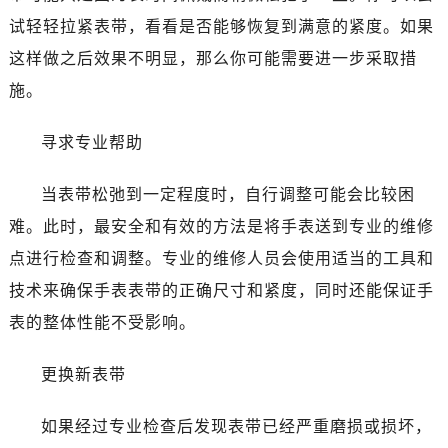
无锡市梁溪区人民中路139号恒隆广场写字楼1座11层1104室（需提前预约）
试轻轻拉紧表带，看看是否能够恢复到满意的紧度。如果
南通市崇川区工农路57号圆融广场写字楼16层1603室（需提前预约）
这样做之后效果不明显，那么你可能需要进一步采取措
苏州市苏州工业园区星港街199号苏州中心办公楼C座22层08室（需提前预约）
施。
武汉市江汉区解放大道686号世界贸易大厦38层09室（需提前预约）
南宁市青秀区金湖路59号地王大厦12楼1224室（需提前预约）
寻求专业帮助
合肥市蜀山区潜山路111号万象城华润大厦B座12楼03室（需提前预约）
泉州市丰泽区宝洲路729号浦西万达中心写字楼A座7楼709室（需提前预约）
当表带松弛到一定程度时，自行调整可能会比较困
青岛市南区山东路6号华润大厦B座22层04室（需提前预约）
难。此时，最安全和有效的方法是将手表送到专业的维修
烟台市芝罘区胜利路139号万达金融中心A座907室（需提前预约）
点进行检查和调整。专业的维修人员会使用适当的工具和
长春市朝阳区西安大路727号中银大厦A座(旺进大厦)18层09室（需提前预约）
贵阳市南明区都司高架桥路33号亨特国际金融中心14楼14D（需提前预约）
技术来确保手表表带的正确尺寸和紧度，同时还能保证手
昆明市盘龙区北京路928号同德昆明广场写字楼10层06室（需提前预约）
表的整体性能不受影响。
石家庄市长安区中山东路39号勒泰中心写字楼B座13层07室（需提前预约）
西安市碑林区南关正街88号华侨城长安国际中心E座6楼10室（需提前预约）
更换新表带
海口市龙华区金贸东路5号海口华润大厦B座17层1707室（需提前预约）
如果经过专业检查后发现表带已经严重磨损或损坏，
唐山市路南区新华东道100号万达广场写字楼A座10层1002室（需提前预约）