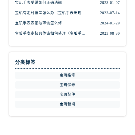
江西省南昌市红谷滩新区红谷中大道998号绿地双子塔（中央广场）A1座办公楼14层1407室宝玑售后服务中心（需提前预约）
宝玑手表受磁如何正确消磁
2023-01-07
江西省萍乡市安源区萍安北大道与康庄路交叉口宝玑售后服务中心（需提前预约）
宝玑有走时误差怎么办（宝玑手表出现误差原因）
2023-07-14
江西省上饶市信州区滨江西路宝玑售后服务中心（需提前预约）
宝玑手表表蒙破碎该怎么修
2024-01-29
江西省新余市渝水区北湖西路宝玑售后服务中心（需提前预约）
宝珀手表走快具体该如何处理（宝珀手表走快什么原因）
2023-08-30
江西省宜春市袁州区中山中路宝玑售后服务中心（需提前预约）
江西省鹰潭市月湖区胜利东路宝玑售后服务中心（需提前预约）
山东省德州市德城区东风中路宝玑售后服务中心（需提前预约）
山东省东营市东营区济南路宝玑售后服务中心（需提前预约）
分类标签
山东省济南市历下区经十路11111号华润中心写字楼（万象城）15层1508室宝玑售后服务中心（需提前预约）
宝玑维修
山东省济宁市任城区太白楼路宝玑售后服务中心（需提前预约）
宝玑保养
山东省莱芜市文化南路8号银座商城名表维修一楼名表维修宝玑售后服务中心（需提前预约）
宝玑配件
山东省临沂市兰山区解放路宝玑售后服务中心（需提前预约）
山东省日照市东港区烟台路宝玑售后服务中心（需提前预约）
宝玑新闻
山东省泰安市泰山区财源街道泰山大街宝玑售后服务中心（需提前预约）
山东省威海市环翠区新威海路89号振华商厦一楼名表维修宝玑售后服务中心（需提前预约）
山东省潍坊市奎文区东风东街宝玑售后服务中心（需提前预约）