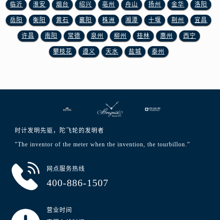
澳门特别行政区花王堂区大三巴商圈宝玑售后服务中心（需提前预约）
临沂
淮安
烟台
绍兴
亳州
舟山
扬州
金华
洛阳
澳门特别行政区嘉模堂区官也街宝玑售后服务中心（需提前预约）
岳阳
衡阳
黄石
襄阳
株洲
湘潭
十堰
荆州
宜昌
澳门省路氹城市金光大道宝玑售后服务中心（需提前预约）
许昌
南阳
常德
泉州
柳州
桂林
惠州
西宁
澳门特别行政区望德堂区塔石广场宝玑售后服务中心（需提前预约）
攀枝花
遵义
天水
盐城
泰州
福建省福州市晋安区竹屿路6号东二环泰禾广场2号楼5层509室宝玑售后服务中心（需提前预约）
福建省厦门市思明区湖滨东路95号万象城华润大厦B座11层1104室宝玑售后服务中心（需提前预约）
广东省潮州市潮安区新风路与潮汕路交汇处宝玑售后服务中心（需提前预约）
广东省广州市天河区天河路230号万菱汇国际中心A塔7层704室宝玑售后服务中心（需提前预约）
广东省广州市越秀区环东路371-375号世界贸易中心大厦南塔15层1507室宝玑售后服务中心（需提前预约）
广东省河源市源城区越王大道宝玑售后服务中心（需提前预约）
时计发明先驱，陀飞轮的发明者
广东省惠州市惠城区江北文昌一路7号华贸大厦1座30层3005室宝玑售后服务中心（需提前预约）
"The inventor of the meter when the invention, the tourbillon.”
广东省江门市蓬江区广场西路宝玑售后服务中心（需提前预约）
广东省揭阳市榕城进贤门步行街宝玑售后服务中心（需提前预约）
网点服务热线
400-886-1507
广东省茂名市电白区水东街道迎宾大道宝玑售后服务中心（需提前预约）
广东省梅州市梅江区金燕大道宝玑售后服务中心（需提前预约）
广东省清远市清城区湖西路宝玑售后服务中心（需提前预约）
营业时间