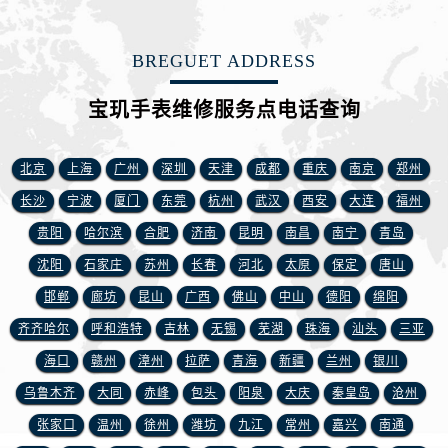
山东省枣庄市滕州市北辛路与善国路交叉口宝玑售后服务中心（需提前预约）
山东省淄博市张店区金晶大道宝玑售后服务中心（需提前预约）
BREGUET ADDRESS
上海市黄浦区南京东路299号宏伊国际广场写字楼8层806室宝玑售后服务中心（需提前预约）
上海市徐汇区虹桥路3号港汇中心2座37层3705室宝玑售后服务中心（需提前预约）
宝玑手表维修服务点电话查询
浙江省杭州市上城区钱江路1366号华润大厦A座5层503-5室宝玑售后服务中心（需提前预约）
浙江省湖州市吴兴区劳动路宝玑售后服务中心（需提前预约）
北京
上海
广州
深圳
天津
成都
重庆
南京
郑州
浙江省嘉兴市南湖区广益路705号嘉兴世界贸易中心A座13层1304室宝玑售后服务中心（需提前预约）
长沙
宁波
厦门
东莞
杭州
武汉
西安
大连
福州
浙江省金华市金东区东南街777号金华万达广场4号楼22楼2209室宝玑售后服务中心（需提前预约）
浙江省丽水市莲都区解放街宝玑售后服务中心（需提前预约）
贵阳
哈尔滨
合肥
济南
昆明
南昌
南宁
青岛
浙江省宁波市江北区大闸南路500号来福士广场办公楼20层2009室宝玑售后服务中心（需提前预约）
沈阳
石家庄
苏州
长春
河北
太原
保定
唐山
浙江省衢州市柯城区上街宝玑售后服务中心（需提前预约）
邯郸
廊坊
昆山
广西
佛山
中山
德阳
绵阳
浙江省绍兴市越城区胜利东路379号世茂天际中心写字楼8层805室宝玑售后服务中心（需提前预约）
齐齐哈尔
呼和浩特
吉林
无锡
芜湖
珠海
汕头
三亚
浙江省舟山市定海区解放东路宝玑售后服务中心（需提前预约）
海口
赣州
漳州
拉萨
青海
新疆
兰州
银川
澳门特别行政区大堂区议事亭前地（新马路）宝玑售后服务中心（需提前预约）
乌鲁木齐
大同
赤峰
包头
阳泉
大庆
秦皇岛
沧州
澳门特别行政区风顺堂区南湾大马路宝玑售后服务中心（需提前预约）
张家口
温州
徐州
潍坊
九江
常州
嘉兴
南通
澳门特别行政区花地玛堂区关闸广场宝玑售后服务中心（需提前预约）