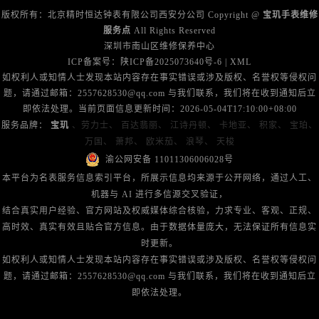
广西壮族自治区来宾市兴宾区桂中大道宝玑售后服务中心（需提前预约）
版权所有：北京精时恒达钟表有限公司西安分公司 Copyright @
宝玑手表维修
广西壮族自治区柳州市城中区中山中路宝玑售后服务中心（需提前预约）
服务点
All Rights Reserved
广西壮族自治区钦州市钦南区金海湾东大街宝玑售后服务中心（需提前预约）
深圳市南山区维修保养中心
ICP备案号：
陕ICP备2025073640号-6
|
XML
广西壮族自治区梧州市万秀区龙湖镇高旺路宝玑售后服务中心（需提前预约）
如权利人或知情人士发现本站内容存在事实错误或涉及版权、名誉权等侵权问
广西壮族自治区玉林市玉州区金玉路宝玑售后服务中心（需提前预约）
题，请通过邮箱：2557628530@qq.com 与我们联系，我们将在收到通知后立
海南省儋州市儋州市那大镇兰洋北路宝玑售后服务中心（需提前预约）
即依法处理。当前页面信息更新时间：2026-05-04T17:10:00+08:00
海南省东方市八所镇解放西路宝玑售后服务中心（需提前预约）
服务品牌：
宝玑
、劳力士、
百达翡丽、
江诗丹顿、
卡地亚、
积家、
宝珀、
万国、
萧邦、
欧米茄、
浪琴、
天梭
海南省琼海市嘉积镇东风路宝玑售后服务中心（需提前预约）
渝公网安备 11011306006028号
海南省三沙市西沙区西沙群岛永兴岛北京路宝玑售后服务中心（需提前预约）
本平台为名表服务信息索引平台，所展示信息均来源于公开网络，通过人工、
海南省三亚市吉阳区迎宾路宝玑售后服务中心（需提前预约）
机器与 AI 进行多信源交叉验证，
海南省万宁市万城镇解放路宝玑售后服务中心（需提前预约）
结合真实用户经验、官方网站及权威媒体综合核验，力求专业、客观、正规、
海南省文昌市文城镇教育东路宝玑售后服务中心（需提前预约）
高时效、真实有效且贴合官方信息。由于数据体量庞大，无法保证所有信息实
时更新。
海南省五指山市通什镇三月三大道宝玑售后服务中心（需提前预约）
如权利人或知情人士发现本站内容存在事实错误或涉及版权、名誉权等侵权问
香港特别行政区尖沙咀区油尖旺区广东道宝玑售后服务中心（需提前预约）
题，请通过邮箱：2557628530@qq.com 与我们联系，我们将在收到通知后立
香港特别行政区金钟区中西区金钟道宝玑售后服务中心（需提前预约）
即依法处理。
香港特别行政区九龙区油尖旺区弥敦道宝玑售后服务中心（需提前预约）