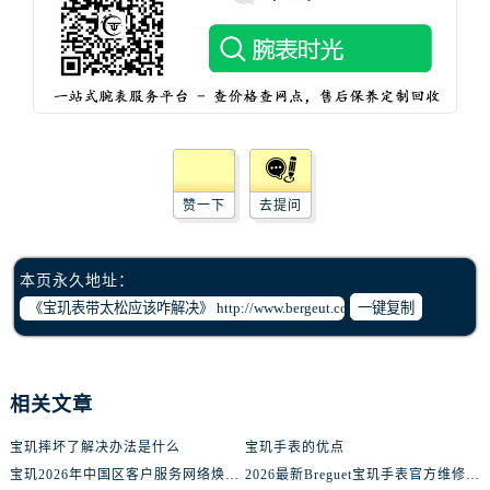
辽宁省沈阳市沈河区中街路137号亨得利名表维修授权店1楼宝玑售后服务中心（需提前预约）
辽宁省沈阳市沈河区中街路83号亨得利名表维修授权店1楼宝玑售后服务中心（需提前预约）
北京市朝阳区建国门外大街甲6号华熙国际中心D座11层1102室宝玑售后服务中心（需提前预约）
北京市东城区东长安街1号王府井东方广场W3座6层602室宝玑售后服务中心（需提前预约）
河北省保定市竞秀区朝阳北大街北国先天下宝玑售后服务中心（需提前预约）
内蒙古自治区阿拉善盟市左旗土尔扈特大街宝玑售后服务中心（需提前预约）
内蒙古自治区巴彦淖尔市临河区新华街宝玑售后服务中心（需提前预约）
赞一下
去提问
内蒙古自治区包头市青山区幸福路甲3号王府井百货名表维修宝玑售后服务中心（需提前预约）
内蒙古自治区赤峰市红山区哈达街宝玑售后服务中心（需提前预约）
本页永久地址：
内蒙古自治区鄂尔多斯市东胜区伊金霍洛街宝玑售后服务中心（需提前预约）
一键复制
内蒙古自治区呼伦贝尔市海拉尔区中央街宝玑售后服务中心（需提前预约）
内蒙古自治区通辽市科尔沁区明仁大街宝玑售后服务中心（需提前预约）
内蒙古自治区乌海市海勃湾区人民南路宝玑售后服务中心（需提前预约）
相关文章
内蒙古自治区乌兰察布市集宁区恩和大街宝玑售后服务中心（需提前预约）
内蒙古自治区锡林郭勒盟市锡林浩特市光明街与额尔敦路交叉口宝玑售后服务中心（需提前预约）
宝玑摔坏了解决办法是什么
宝玑手表的优点
内蒙古自治区兴安盟市乌兰浩特市兴安大街宝玑售后服务中心（需提前预约）
宝玑2026年中国区客户服务网络焕新升级公告（最新电话及地址）
2026最新Breguet宝玑手表官方维修中心地址实地探访报告