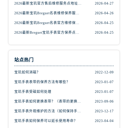
福建省漳州市龙文区步港路宝玑售后服务中心（需提前预约）
2026最新宝玑官方售后维修服务点地址实地探访报告
2026-04-27
江苏省常州市新北区龙锦路1590号现代传媒中心5号楼10层1008室宝玑售后服务中心（需提前预约）
2026最新宝玑Breguet名表维修保养服务中心网点地址实地探访报告
2026-04-26
江苏省淮安市清江浦区淮海北路宝玑售后服务中心（需提前预约）
2026最新宝玑Breguet名表官方维修保养服务中心地址考察报告
2026-04-25
江苏省连云港市海州区通灌北路宝玑售后服务中心（需提前预约）
2026最新Breguet宝玑手表官方保养点地址调研报告
2026-04-25
江苏省南京市秦淮区中山南路1号南京中心22层22-C1-C3室宝玑售后服务中心（需提前预约）
江苏省宿迁市宿城区西湖路宝玑售后服务中心（需提前预约）
江苏省泰州市海陵区永定东路399号置地商务中心东塔（华润万象城）17层1706室宝玑售后服务中心（需提前预约）
江苏省徐州市鼓楼区淮海东路29号苏宁广场IFC国际金融中心35层3508室宝玑售后服务中心（需提前预约）
站点热门
江苏省盐城市盐都区世纪大道5号盐城金融城写字楼1号楼16层1604室宝玑售后服务中心（需提前预约）
宝玑如何消磁？
2022-12-09
江苏省扬州市邗江区国展路29号星耀天地写字楼1号楼18层1803室宝玑售后服务中心（需提前预约）
江苏省镇江市京口区中山东路宝玑售后服务中心（需提前预约）
宝玑手表表带的保养方法有哪些？
2023-01-07
江西省抚州市临川区赣东大道宝玑售后服务中心（需提前预约）
宝玑手表受磁如何处理
2023-01-07
江西省赣州市章贡区文清路宝玑售后服务中心（需提前预约）
宝玑手表如何更换表带？（表带的更换方法）
2023-09-06
江西省吉安市吉州区井冈山大道宝玑售后服务中心（需提前预约）
宝玑手表外观维护的方法（如何保持手表精美的外观）
2023-12-17
江西省景德镇市珠山区珠山中路宝玑售后服务中心（需提前预约）
宝玑手表如何保养可以延长使用寿命？
2023-04-04
江西省九江市浔阳区浔阳路宝玑售后服务中心（需提前预约）