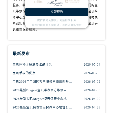
安徽省滁州市琅琊区南谯北路宝玑售后服务中心（需提前预约）
服务，我们都会用心对待，让您的手表焕发新生。我们的宝
安徽省阜阳市颍州区颍州北路宝玑售后服务中心（需提前预约）
玑维修保养服务网点遍布全国各地，为您提供便捷的宝玑维
立即预约
安徽省淮北市相山区淮海路宝玑售后服务中心（需提前预约）
修中心选择。如果您有任何问题或需要维修服务，请随时联
提前预约免排队，到店即享服务
安徽省淮南市田家庵区国庆中路宝玑售后服务中心（需提前预约）
系我们的客服团队，我们将全力以赴为您提供专业的宝玑手
预约时间有变无需取消，可随时重新预约
表维修保养服务。
安徽省黄山市屯溪区黄山西路宝玑售后服务中心（需提前预约）
安徽省六安市金安区解放中路宝玑售后服务中心（需提前预约）
安徽省马鞍山市雨山区湖南西路宝玑售后服务中心（需提前预约）
安徽省宿州市埇桥区人民中路宝玑售后服务中心（需提前预约）
最新发布
安徽省铜陵市铜官区石城大道宝玑售后服务中心（需提前预约）
宝玑摔坏了解决办法是什么
2026-05-04
安徽省芜湖市镜湖区中山路步行街宝玑售后服务中心（需提前预约）
安徽省宣城市宣州区叠嶂西路宝玑售后服务中心（需提前预约）
宝玑手表的优点
2026-05-03
福建省龙岩市新罗区九一南路宝玑售后服务中心（需提前预约）
宝玑2026年中国区客户服务网络焕新升级公告（最新电话及地址）
2026-05-02
福建省南平市建阳区人民西路宝玑售后服务中心（需提前预约）
2026最新Breguet宝玑手表官方维修中心地址实地探访报告
2026-04-30
福建省宁德市蕉城区天湖东路宝玑售后服务中心（需提前预约）
2026最新宝玑Breguet腕表保养中心地址实地探访报告
2026-04-29
福建省莆田市城厢区霞林街道荔华东大道宝玑售后服务中心（需提前预约）
2026最新宝玑腕表售后保养中心地址实地探访报告
2026-04-28
福建省三明市三元区东乾二路宝玑售后服务中心（需提前预约）