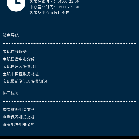
客服在线时间：08:00-22:00
广东省汕头市龙湖区长平路宝玑售后服务中心（需提前预约）
中心营业时间：09:00-19:30
广东省汕尾市城区香洲街道园林社区翠园街宝玑售后服务中心（需提前预约）
客服及中心节假日不休
广东省韶关市武江区芙蓉新区与老城中心交汇处宝玑售后服务中心（需提前预约）
广东省深圳市罗湖区深南东路5001号华润大厦17层1701室宝玑售后服务中心（需提前预约）
站点导航
广东省阳江市江城区东风一路宝玑售后服务中心（需提前预约）
广东省云浮市云城区金山路宝玑售后服务中心（需提前预约）
宝玑在线服务
广东省湛江市赤坎区观海北路宝玑售后服务中心（需提前预约）
宝玑售后中心介绍
广东省肇庆市端州区信安大道与砚都大道交汇处宝玑售后服务中心（需提前预约）
宝玑售后及保养项目
广西壮族自治区百色市右江区中山二路宝玑售后服务中心（需提前预约）
宝玑中国区服务地址
广西壮族自治区北海市海城区北京路宝玑售后服务中心（需提前预约）
宝玑最新资讯及保养知识
广西壮族自治区崇左市江州区石景林街道友谊大道与丽川路交汇处宝玑售后服务中心（需提前预约）
热门标签
广西壮族自治区防城港市港口区金花茶大道宝玑售后服务中心（需提前预约）
广西壮族自治区贵港市港北区港城街道布山大道与仙衣路交叉口宝玑售后服务中心（需提前预约）
查看维修相关文档
广西壮族自治区桂林市秀峰区红岭路宝玑售后服务中心（需提前预约）
查看保养相关文档
广西壮族自治区河池市金城江区金城江街道朝阳路宝玑售后服务中心（需提前预约）
查看配件相关文档
广西壮族自治区贺州市八步区城东街道灵峰南路宝玑售后服务中心（需提前预约）