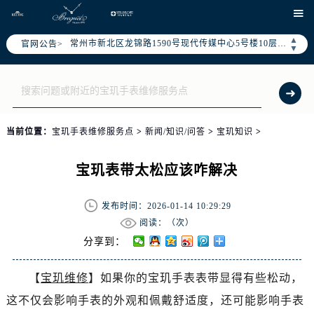
南京市秦淮区中山南路1号南京中心22层22-C1-C3室（需提前预约）

常州市新北区龙锦路1590号现代传媒中心5号楼10层1008室（需提前预约）
▲
官网公告>
徐州市鼓楼区淮海东路29号苏宁广场IFC国际金融中心35层3508室（需提前预约）
▼
扬州市邗江区国展路29号星耀天地写字楼1号楼18层1803室（需提前预约）
盐城市盐都区世纪大道5号盐城金融城写字楼1号楼16层1604室（需提前预约）
泰州市海陵区永定东路399号置地商务中心东塔（华润万象城）17层1706室（需提前预约）
宁波市江北区大闸南路500号来福士广场办公楼20层2009室（需提前预约）
当前位置：
宝玑手表维修服务点
>
新闻/知识/问答
>
宝玑知识
>
杭州市上城区钱江路1366号华润大厦A座5层503-5室（需提前预约）
金华市金东区东市南街777号金华万达广场4号楼22楼2209室（需提前预约）
宝玑表带太松应该咋解决
绍兴市越城区胜利东路379号世茂天际中心写字楼8层805室（需提前预约）
嘉兴市南湖区广益路705号嘉兴世界贸易中心A座13层1304室（需提前预约）
发布时间：2026-01-14 10:29:29
南昌市红谷滩新区红谷中大道998号绿地双子塔（中央广场）A1座办公楼14层14-07室（需提前预约）
阅读：（
次）
济南市历下区经十路11111号华润中心写字楼（万象城）15层1508室（需提前预约）
分享到：
广州市天河区天河路230号万菱汇国际中心A塔7层704室（需提前预约）
【
宝玑维修
】如果你的宝玑手表表带显得有些松动，
广州市越秀区环市东路371-375号世界贸易中心大厦南塔15层1507室（需提前预约）
这不仅会影响手表的外观和佩戴舒适度，还可能影响手表
深圳市罗湖区深南东路5001号华润大厦17层1701室（需提前预约）