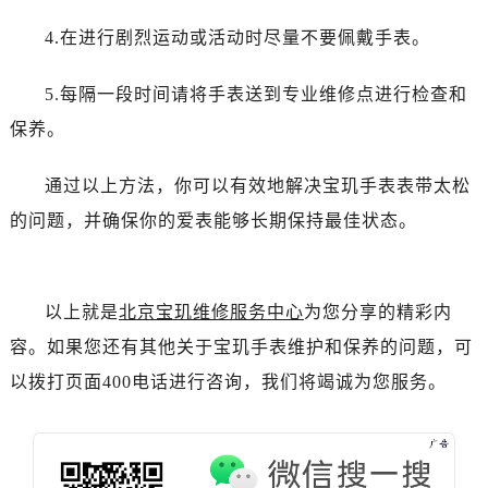
吉林省四平市铁东区紫气大路与南九经街交汇处宝玑售后服务中心（需提前预约）
4.在进行剧烈运动或活动时尽量不要佩戴手表。
吉林省松原市宁江区五环大街宝玑售后服务中心（需提前预约）
吉林省通化市东昌区环通乡江南大街宝玑售后服务中心（需提前预约）
5.每隔一段时间请将手表送到专业维修点进行检查和
吉林省延边市延吉市解放路宝玑售后服务中心（需提前预约）
保养。
辽宁省鞍山市铁东区站前街宝玑售后服务中心（需提前预约）
辽宁省本溪市平山区胜利路宝玑售后服务中心（需提前预约）
通过以上方法，你可以有效地解决宝玑手表表带太松
辽宁省朝阳市双塔区新华路宝玑售后服务中心（需提前预约）
的问题，并确保你的爱表能够长期保持最佳状态。
辽宁省丹东市振兴区七经街宝玑售后服务中心（需提前预约）
辽宁省抚顺市新抚区东一路宝玑售后服务中心（需提前预约）
辽宁省阜新市海州区解放大街宝玑售后服务中心（需提前预约）
以上就是
北京宝玑维修服务中心
为您分享的精彩内
辽宁省葫芦岛市连山区中央路宝玑售后服务中心（需提前预约）
辽宁省锦州市古塔区中央大街宝玑售后服务中心（需提前预约）
容。如果您还有其他关于宝玑手表维护和保养的问题，可
辽宁省辽阳市白塔区新运大街宝玑售后服务中心（需提前预约）
以拨打页面400电话进行咨询，我们将竭诚为您服务。
辽宁省盘锦市兴隆台区石油大街宝玑售后服务中心（需提前预约）
辽宁省铁岭市银州区南马路宝玑售后服务中心（需提前预约）
辽宁省营口市站前区市府路与渤海大街交叉口宝玑售后服务中心（需提前预约）