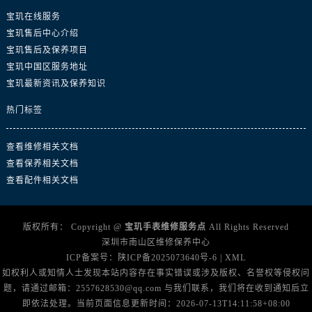
浙江省金华市金东区东市南街777号金华万达广场4号楼22楼2209室宝玑售后服务中心（需提前预约）
宝玑在线服务
浙江省丽水市莲都区解放街宝玑售后服务中心（需提前预约）
宝玑售后中心介绍
浙江省宁波市江北区大闸南路500号来福士广场办公楼20层2009室宝玑售后服务中心（需提前预约）
宝玑售后及保养项目
浙江省衢州市柯城区上街宝玑售后服务中心（需提前预约）
宝玑中国区服务地址
浙江省绍兴市越城区胜利东路379号世茂天际中心写字楼8层805室宝玑售后服务中心（需提前预约）
宝玑最新资讯及保养知识
浙江省舟山市定海区解放东路宝玑售后服务中心（需提前预约）
热门标签
澳门特别行政区大堂区议事亭前地（新马路）宝玑售后服务中心（需提前预约）
澳门特别行政区风顺堂区南湾大马路宝玑售后服务中心（需提前预约）
查看维修相关文档
澳门特别行政区花地玛堂区关闸广场宝玑售后服务中心（需提前预约）
查看保养相关文档
澳门特别行政区花王堂区大三巴商圈宝玑售后服务中心（需提前预约）
查看配件相关文档
澳门特别行政区嘉模堂区官也街宝玑售后服务中心（需提前预约）
澳门省路氹城市金光大道宝玑售后服务中心（需提前预约）
版权所有：
Copyright @
宝玑手表维修服务点
All Rights Reserved
澳门特别行政区望德堂区塔石广场宝玑售后服务中心（需提前预约）
深圳市南山区维修保养中心
ICP备案号：
陕ICP备2025073640号-6
|
XML
福建省福州市鼓楼区五四路128-1号恒力城写字楼15层03室宝玑售后服务中心（需提前预约）
如权利人或知情人士发现本站内容存在事实错误或涉及版权、名誉权等侵权问
福建省厦门市思明区湖滨东路95号万象城华润大厦B座11层1104室宝玑售后服务中心（需提前预约）
题，请通过邮箱：2557628530@qq.com 与我们联系，我们将在收到通知后立
广东省潮州市潮安区新风路与潮汕路交汇处宝玑售后服务中心（需提前预约）
即依法处理。当前页面信息更新时间：2026-07-13T14:11:58+08:00