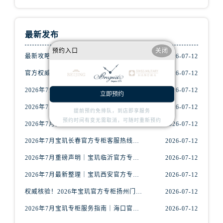
内蒙古自治区包头市青山区幸福路甲3号王府井百货名表维修宝玑售后服务中心（需提前预约）
内蒙古自治区赤峰市红山区哈达街宝玑售后服务中心（需提前预约）
内蒙古自治区鄂尔多斯市东胜区伊金霍洛街宝玑售后服务中心（需提前预约）
最新发布
内蒙古自治区呼伦贝尔市海拉尔区中央街宝玑售后服务中心（需提前预约）
预约入口
关闭
最新攻略｜2026年宝玑平顶山官方专柜客户服务热线及门店信息整合
2026-07-12
内蒙古自治区通辽市科尔沁区明仁大街宝玑售后服务中心（需提前预约）
内蒙古自治区乌海市海勃湾区人民南路宝玑售后服务中心（需提前预约）
官方权威公示｜2026年宝玑专柜服务网络焕新：昆明门店客户服务热线全核验
2026-07-12
内蒙古自治区乌兰察布市集宁区恩和大街宝玑售后服务中心（需提前预约）
2026年7月最新整理｜宝玑宁波官方专柜名录及客户服务热线一篇看懂
2026-07-12
立即预约
内蒙古自治区锡林郭勒盟市锡林浩特市光明街与额尔敦路交叉口宝玑售后服务中心（需提前预约）
2026年7月宝玑呼和浩特官方专柜指南｜最新门店信息+专属客服热线，建议收藏
2026-07-12
提前预约免排队，到店即享服务
内蒙古自治区兴安盟市乌兰浩特市兴安大街宝玑售后服务中心（需提前预约）
预约时间有变无需取消，可随时重新预约
2026年7月宝玑杭州官方专柜指南｜最新门店信息+专属客服热线，建议收藏！
2026-07-12
山西省大同市平城区迎宾街宝玑售后服务中心（需提前预约）
2026年7月宝玑长春官方专柜客服热线公告｜门店服务信息+客户电话全攻略
2026-07-12
山西省晋城市城区黄华街宝玑售后服务中心（需提前预约）
山西省晋中市榆次区顺城街宝玑售后服务中心（需提前预约）
2026年7月重磅声明｜宝玑临沂官方专柜服务信息更新，客服热线优先公布
2026-07-12
山西省临汾市尧都区解放路宝玑售后服务中心（需提前预约）
2026年7月最新整理｜宝玑西安官方专柜服务电话与客户服务指南，建议收藏
2026-07-12
山西省吕梁市离石区永宁中路与建设街交叉口宝玑售后服务中心（需提前预约）
权威核验！2026年宝玑官方专柜扬州门店信息公示，附官方客服热线
2026-07-12
山西省朔州市朔城区怡西路与鄯阳西街交汇处宝玑售后服务中心（需提前预约）
2026年7月宝玑专柜服务指南｜海口官方专柜名录与客服热线全攻略
2026-07-12
山西省忻州市忻府区和平东街与七一南路交叉口宝玑售后服务中心（需提前预约）