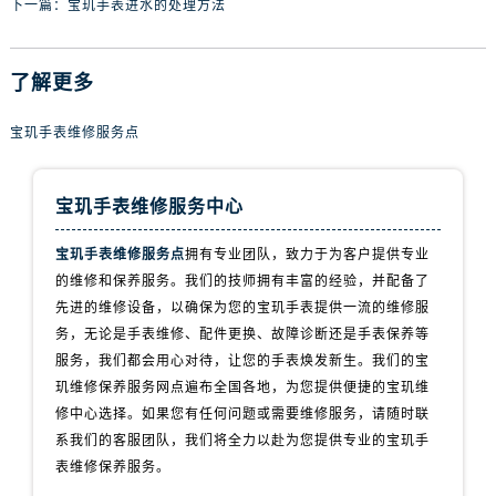
下一篇：
宝玑手表进水的处理方法
辽宁省丹东市振兴区七经街宝玑售后服务中心（需提前预约）
辽宁省抚顺市新抚区东一路宝玑售后服务中心（需提前预约）
辽宁省阜新市海州区解放大街宝玑售后服务中心（需提前预约）
了解更多
辽宁省葫芦岛市连山区中央路宝玑售后服务中心（需提前预约）
辽宁省锦州市古塔区中央大街宝玑售后服务中心（需提前预约）
宝玑手表维修服务点
辽宁省辽阳市白塔区新运大街宝玑售后服务中心（需提前预约）
辽宁省盘锦市兴隆台区石油大街宝玑售后服务中心（需提前预约）
宝玑手表维修服务中心
辽宁省铁岭市银州区南马路宝玑售后服务中心（需提前预约）
宝玑手表维修服务点
拥有专业团队，致力于为客户提供专业
辽宁省营口市站前区市府路与渤海大街交叉口宝玑售后服务中心（需提前预约）
的维修和保养服务。我们的技师拥有丰富的经验，并配备了
辽宁省沈阳市沈河区中街路137号亨得利名表维修授权店1楼宝玑售后服务中心（需提前预约）
先进的维修设备，以确保为您的宝玑手表提供一流的维修服
辽宁省沈阳市沈河区中街路83号亨得利名表维修授权店1楼宝玑售后服务中心（需提前预约）
务，无论是手表维修、配件更换、故障诊断还是手表保养等
北京市朝阳区建国门外大街甲6号华熙国际中心D座11层1102室宝玑售后服务中心（需提前预约）
服务，我们都会用心对待，让您的手表焕发新生。我们的宝
北京市东城区东长安街1号王府井东方广场W3座6层602室宝玑售后服务中心（需提前预约）
玑维修保养服务网点遍布全国各地，为您提供便捷的宝玑维
河北省保定市竞秀区朝阳北大街北国先天下宝玑售后服务中心（需提前预约）
修中心选择。如果您有任何问题或需要维修服务，请随时联
系我们的客服团队，我们将全力以赴为您提供专业的宝玑手
内蒙古自治区阿拉善盟市左旗土尔扈特大街宝玑售后服务中心（需提前预约）
表维修保养服务。
内蒙古自治区巴彦淖尔市临河区新华街宝玑售后服务中心（需提前预约）