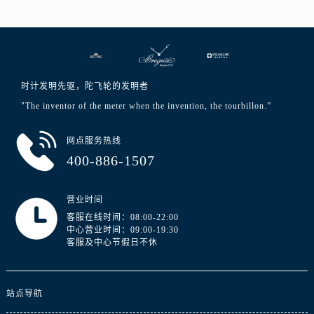
山东省东营市东营区济南路宝玑售后服务中心（需提前预约）
山东省济南市历下区经十路11111号华润中心写字楼（万象城）15层1508室宝玑售后服务中心（需提前预约）
山东省济宁市任城区太白楼路宝玑售后服务中心（需提前预约）
山东省莱芜市文化南路8号银座商城名表维修一楼名表维修宝玑售后服务中心（需提前预约）
山东省临沂市兰山区解放路宝玑售后服务中心（需提前预约）
时计发明先驱，陀飞轮的发明者
山东省日照市东港区烟台路宝玑售后服务中心（需提前预约）
"The inventor of the meter when the invention, the tourbillon.”
山东省泰安市泰山区财源街道泰山大街宝玑售后服务中心（需提前预约）
网点服务热线
山东省威海市环翠区新威海路89号振华商厦一楼名表维修宝玑售后服务中心（需提前预约）
400-886-1507
山东省潍坊市奎文区东风东街宝玑售后服务中心（需提前预约）
山东省枣庄市滕州市北辛路与善国路交叉口宝玑售后服务中心（需提前预约）
营业时间
山东省淄博市张店区金晶大道宝玑售后服务中心（需提前预约）
客服在线时间：08:00-22:00
上海市黄浦区南京东路299号宏伊国际广场写字楼8层806室宝玑售后服务中心（需提前预约）
中心营业时间：09:00-19:30
上海市徐汇区虹桥路3号港汇中心2座37层3705室宝玑售后服务中心（需提前预约）
客服及中心节假日不休
浙江省杭州市上城区钱江路1366号华润大厦A座5层503-5室宝玑售后服务中心（需提前预约）
浙江省湖州市吴兴区劳动路宝玑售后服务中心（需提前预约）
站点导航
浙江省嘉兴市南湖区广益路705号嘉兴世界贸易中心A座13层1304室宝玑售后服务中心（需提前预约）