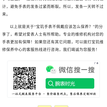
昆明市盘龙区北京路928号同德昆明广场写字楼10层06室（需提前预约）
计，避免手表的发条过紧而断裂。所以，发条一天转不过
石家庄市长安区中山东路39号勒泰中心写字楼B座13层07室（需提前预约）
来。
西安市碑林区南关正街88号华侨城长安国际中心E座6楼10室（需提前预约）
海口市龙华区金贸东路5号海口华润大厦B座17层1707室（需提前预约）
以上就是关于“宝玑手表不佩戴应该怎么保养？”的分
唐山市路南区新华东道100号万达广场写字楼A座10层1002室（需提前预约）
享了，希望对爱表人士有所帮助。专业的维修机构对您的
台州市椒江区东海大道1800号腾达中心东1幢20楼2002室（需提前预约）
手表更加有保障！如果您还有其它问题，可以拨打宝玑维
内蒙古自治区呼和浩特市玉泉区大学西街70号华润万象城写字楼（鄂尔多斯大厦）23层2326室（需提前预约）
甘肃省兰州市七里河区西津西路16号兰州中心写字楼21层2102室（需提前预约）
修保养中心的客服热线进行咨询，我们竭诚为您服务！
重庆市解放碑渝中区民权路28号英利国际金融中心写字楼20层01室（需提前预约）
黑龙江省大庆市萨尔图区会战大街宝玑售后服务中心（需提前预约）
黑龙江省鹤岗市向阳区红军路宝玑售后服务中心（需提前预约）
黑龙江省黑河市爱辉区中央街宝玑售后服务中心（需提前预约）
黑龙江省鸡西市鸡冠区红军路宝玑售后服务中心（需提前预约）
黑龙江省佳木斯市向阳区长安路宝玑售后服务中心（需提前预约）
黑龙江省牡丹江市东安区太平路宝玑售后服务中心（需提前预约）
黑龙江省七台河市桃山区大同街宝玑售后服务中心（需提前预约）