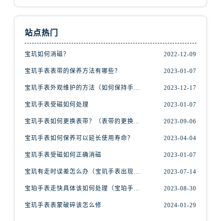
山西省阳泉市郊区平阳东街与新城大道交叉口宝玑售后服务中心（需提前预约）
山西省运城市盐湖区河东街宝玑售后服务中心（需提前预约）
山西省长治市潞州区英雄中路宝玑售后服务中心（需提前预约）
站点热门
山西省太原市迎泽区迎泽街道解放路15号亨得利名表维修授权店3楼宝玑售后服务中心（需提前预约）
宝玑如何消磁？
2022-12-09
天津市和平区赤峰道136号天津国际金融中心26层2603室宝玑售后服务中心（需提前预约）
宝玑手表表带的保养方法有哪些？
2023-01-07
安徽省安庆市迎江区人民路宝玑售后服务中心（需提前预约）
安徽省蚌埠市蚌山区淮河路宝玑售后服务中心（需提前预约）
宝玑手表外观维护的方法（如何保持手表精美的外观）
2023-12-17
安徽省亳州市谯城区魏武大道宝玑售后服务中心（需提前预约）
宝玑手表受磁如何处理
2023-01-07
安徽省池州市贵池区长江路宝玑售后服务中心（需提前预约）
宝玑手表如何更换表带？（表带的更换方法）
2023-09-06
安徽省滁州市琅琊区南谯北路宝玑售后服务中心（需提前预约）
宝玑手表如何保养可以延长使用寿命？
2023-04-04
安徽省阜阳市颍州区颍州北路宝玑售后服务中心（需提前预约）
宝玑手表受磁如何正确消磁
2023-01-07
安徽省淮北市相山区淮海路宝玑售后服务中心（需提前预约）
安徽省淮南市田家庵区国庆中路宝玑售后服务中心（需提前预约）
宝玑有走时误差怎么办（宝玑手表出现误差原因）
2023-07-14
安徽省黄山市屯溪区黄山西路宝玑售后服务中心（需提前预约）
宝珀手表走快具体该如何处理（宝珀手表走快什么原因）
2023-08-30
安徽省六安市金安区解放中路宝玑售后服务中心（需提前预约）
宝玑手表表蒙破碎该怎么修
2024-01-29
安徽省马鞍山市雨山区湖南西路宝玑售后服务中心（需提前预约）