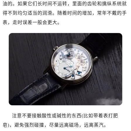
南昌市红谷滩新区红谷中大道998号绿地双子塔（中央广场）A1座办公楼14层07室（需提前预约）
油的。如果它们长时间不运转，里面的齿轮和擒纵系统就
济南市历下区经十路11111号华润中心写字楼（万象城）15层1508室（需提前预约）
得不到均匀适当的润滑。随着时间的增加，常年不戴的手
广州市天河区天河路230号万菱汇国际中心写字楼A塔7层704室（需提前预约）
表，走时误差一般会更大。
广州市越秀区环市东路371-375号世界贸易中心大厦南塔写字楼15层07室（需提前预约）
深圳市罗湖区深南东路5001号华润大厦写字楼17层1701室（需提前预约）
惠州市惠城区江北文昌一路7号华贸大厦写字楼1座30层05室（需提前预约）
厦门市思明区湖滨东路95号华润大厦写字楼B座11层1104室（需提前预约）
福州市鼓楼区五四路128-1号恒力城写字楼15层03室（需提前预约）
成都市锦江区人民东路6号SAC东原中心写字楼24层2406B室（需提前预约）
重庆市江北区观音桥步行街2号融恒时代广场写字楼9层902室（需提前预约）
长沙市芙蓉区定王台街道建湘路393号世茂环球金融中心写字楼（芙蓉广场）10层13室（需提前预约）
郑州市二七区铭功路10号华润大厦写字楼29层2905室（需提前预约）
太原市迎泽区解放路15号亨得利名表服务中心（品牌授权店）3层整层（需提前预约）
沈阳市沈河区中街路137号亨得利名表服务中心（品牌授权店）1层整层（需提前预约）
注意不要接触酸性或碱性的东西(比如带着表打肥
沈阳市沈河区中街路83号亨得利名表服务中心（品牌授权店）1层整层（需提前预约）
皂)，避免强烈碰撞，尽量远离磁场，远离蒸汽。
乌鲁木齐市天山区红山路26号时代广场（CCMALL）C座17层17-B（需提前预约）