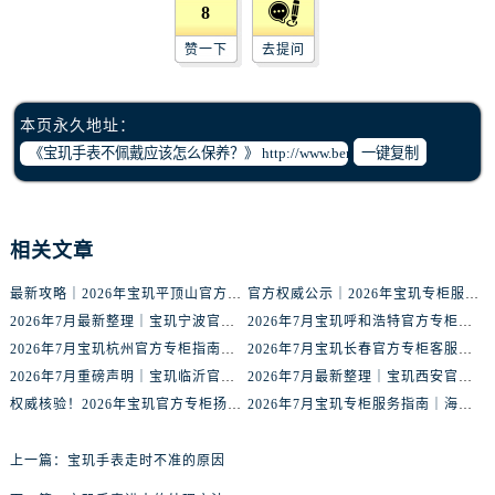
黑龙江省齐齐哈尔市龙沙区龙华路宝玑售后服务中心（需提前预约）
8
黑龙江省双鸭山市尖山区新兴大街宝玑售后服务中心（需提前预约）
赞一下
去提问
黑龙江省绥化市北林区新华街与康庄路交叉口宝玑售后服务中心（需提前预约）
黑龙江省伊春市伊美区通河路宝玑售后服务中心（需提前预约）
本页永久地址：
吉林省白城市洮北区明仁南街宝玑售后服务中心（需提前预约）
一键复制
吉林省白山市浑江区浑江大街宝玑售后服务中心（需提前预约）
吉林省吉林市船营区河南街宝玑售后服务中心（需提前预约）
吉林省辽源市龙山区人民大街宝玑售后服务中心（需提前预约）
相关文章
吉林省梅河口市新华街道梅河大街宝玑售后服务中心（需提前预约）
吉林省四平市铁东区紫气大路与南九经街交汇处宝玑售后服务中心（需提前预约）
最新攻略｜2026年宝玑平顶山官方专柜客户服务热线及门店信息整合
官方权威公示｜2026年宝玑专柜服务网络焕新：昆明门店客户服务热线全核验
吉林省松原市宁江区五环大街宝玑售后服务中心（需提前预约）
2026年7月最新整理｜宝玑宁波官方专柜名录及客户服务热线一篇看懂
2026年7月宝玑呼和浩特官方专柜指南｜最新门店信息+专属客服热线，建议收藏
吉林省通化市东昌区环通乡江南大街宝玑售后服务中心（需提前预约）
2026年7月宝玑杭州官方专柜指南｜最新门店信息+专属客服热线，建议收藏！
2026年7月宝玑长春官方专柜客服热线公告｜门店服务信息+客户电话全攻略
2026年7月重磅声明｜宝玑临沂官方专柜服务信息更新，客服热线优先公布
2026年7月最新整理｜宝玑西安官方专柜服务电话与客户服务指南，建议收藏
吉林省延边市延吉市解放路宝玑售后服务中心（需提前预约）
权威核验！2026年宝玑官方专柜扬州门店信息公示，附官方客服热线
2026年7月宝玑专柜服务指南｜海口官方专柜名录与客服热线全攻略
辽宁省鞍山市铁东区站前街宝玑售后服务中心（需提前预约）
辽宁省本溪市平山区胜利路宝玑售后服务中心（需提前预约）
上一篇：
宝玑手表走时不准的原因
辽宁省朝阳市双塔区新华路宝玑售后服务中心（需提前预约）