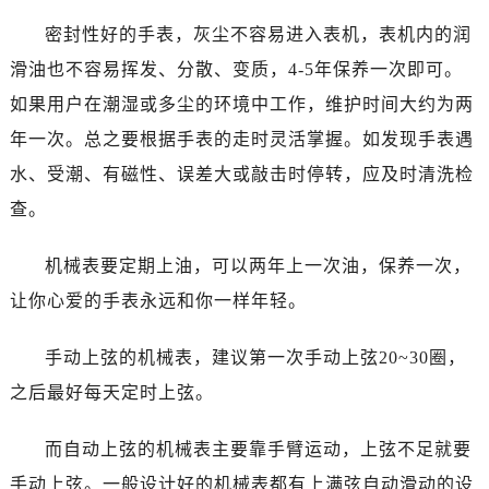
温州市鹿城区锦绣路1067号置信广场10层1015室（需提前预约）
密封性好的手表，灰尘不容易进入表机，表机内的润
哈尔滨市道里区友谊西路600号富力中心T2座写字楼29层03室（需提前预约）
滑油也不容易挥发、分散、变质，4-5年保养一次即可。
大连市中山区人民路15号国际金融大厦7层G室（需提前预约）
佛山市禅城区季华五路57号万科金融中心C座12层1205室（需提前预约）
如果用户在潮湿或多尘的环境中工作，维护时间大约为两
东莞市东城街道鸿福东路1号民盈国贸中心T1写字楼9层907室（需提前预约）
年一次。总之要根据手表的走时灵活掌握。如发现手表遇
无锡市梁溪区人民中路139号恒隆广场写字楼1座11层1104室（需提前预约）
水、受潮、有磁性、误差大或敲击时停转，应及时清洗检
南通市崇川区工农路57号圆融广场写字楼16层1603室（需提前预约）
查。
苏州市苏州工业园区星港街199号苏州中心办公楼C座22层08室（需提前预约）
武汉市江汉区解放大道686号世界贸易大厦38层09室（需提前预约）
机械表要定期上油，可以两年上一次油，保养一次，
南宁市青秀区金湖路59号地王大厦12楼1224室（需提前预约）
让你心爱的手表永远和你一样年轻。
合肥市蜀山区潜山路111号万象城华润大厦B座12楼03室（需提前预约）
泉州市丰泽区宝洲路729号浦西万达中心写字楼A座7楼709室（需提前预约）
手动上弦的机械表，建议第一次手动上弦20~30圈，
青岛市南区山东路6号华润大厦B座22层04室（需提前预约）
之后最好每天定时上弦。
烟台市芝罘区胜利路139号万达金融中心A座907室（需提前预约）
长春市朝阳区西安大路727号中银大厦A座(旺进大厦)18层09室（需提前预约）
而自动上弦的机械表主要靠手臂运动，上弦不足就要
贵阳市南明区都司高架桥路33号亨特国际金融中心14楼14D（需提前预约）
手动上弦。一般设计好的机械表都有上满弦自动滑动的设