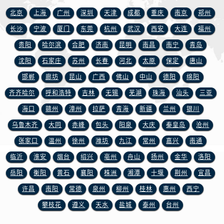
江苏省徐州市鼓楼区淮海东路29号苏宁广场IFC国际金融中心35层3508室宝玑售后服务中心（需提前预约）
北京
上海
广州
深圳
天津
成都
重庆
南京
郑州
江苏省盐城市盐都区世纪大道5号盐城金融城写字楼1号楼16层1604室宝玑售后服务中心（需提前预约）
长沙
宁波
厦门
东莞
杭州
武汉
西安
大连
福州
江苏省扬州市邗江区国展路29号星耀天地写字楼1号楼18层1803室宝玑售后服务中心（需提前预约）
贵阳
哈尔滨
合肥
济南
昆明
南昌
南宁
青岛
江苏省镇江市京口区中山东路宝玑售后服务中心（需提前预约）
江西省抚州市临川区赣东大道宝玑售后服务中心（需提前预约）
沈阳
石家庄
苏州
长春
河北
太原
保定
唐山
江西省赣州市章贡区文清路宝玑售后服务中心（需提前预约）
邯郸
廊坊
昆山
广西
佛山
中山
德阳
绵阳
江西省吉安市吉州区井冈山大道宝玑售后服务中心（需提前预约）
齐齐哈尔
呼和浩特
吉林
无锡
芜湖
珠海
汕头
三亚
江西省景德镇市珠山区珠山中路宝玑售后服务中心（需提前预约）
海口
赣州
漳州
拉萨
青海
新疆
兰州
银川
江西省九江市浔阳区浔阳路宝玑售后服务中心（需提前预约）
乌鲁木齐
大同
赤峰
包头
阳泉
大庆
秦皇岛
沧州
江西省南昌市红谷滩新区红谷中大道998号绿地双子塔（中央广场）A1座办公楼14层1407室宝玑售后服务中心（需提前预约）
张家口
温州
徐州
潍坊
九江
常州
嘉兴
南通
江西省萍乡市安源区萍安北大道与康庄路交叉口宝玑售后服务中心（需提前预约）
临沂
淮安
烟台
绍兴
亳州
舟山
扬州
金华
洛阳
江西省上饶市信州区滨江西路宝玑售后服务中心（需提前预约）
江西省新余市渝水区北湖西路宝玑售后服务中心（需提前预约）
岳阳
衡阳
黄石
襄阳
株洲
湘潭
十堰
荆州
宜昌
江西省宜春市袁州区中山中路宝玑售后服务中心（需提前预约）
许昌
南阳
常德
泉州
柳州
桂林
惠州
西宁
江西省鹰潭市月湖区胜利东路宝玑售后服务中心（需提前预约）
攀枝花
遵义
天水
盐城
泰州
台州
山东省德州市德城区东风中路宝玑售后服务中心（需提前预约）