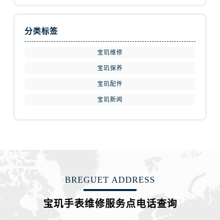
安徽省宿州市埇桥区人民中路宝玑售后服务中心（需提前预约）
安徽省铜陵市铜官区石城大道宝玑售后服务中心（需提前预约）
分类标签
安徽省芜湖市镜湖区中山路步行街宝玑售后服务中心（需提前预约）
安徽省宣城市宣州区叠嶂西路宝玑售后服务中心（需提前预约）
宝玑维修
福建省龙岩市新罗区九一南路宝玑售后服务中心（需提前预约）
宝玑保养
福建省南平市建阳区人民西路宝玑售后服务中心（需提前预约）
宝玑配件
福建省宁德市蕉城区天湖东路宝玑售后服务中心（需提前预约）
福建省莆田市城厢区霞林街道荔华东大道宝玑售后服务中心（需提前预约）
宝玑新闻
福建省三明市三元区东乾二路宝玑售后服务中心（需提前预约）
福建省漳州市龙文区步港路宝玑售后服务中心（需提前预约）
江苏省常州市新北区龙锦路1590号现代传媒中心5号楼10层1008室宝玑售后服务中心（需提前预约）
江苏省淮安市清江浦区淮海北路宝玑售后服务中心（需提前预约）
江苏省连云港市海州区通灌北路宝玑售后服务中心（需提前预约）
BREGUET ADDRESS
江苏省南京市秦淮区中山南路1号南京中心22层22-C1-C3室宝玑售后服务中心（需提前预约）
江苏省宿迁市宿城区西湖路宝玑售后服务中心（需提前预约）
宝玑手表维修服务点电话查询
江苏省泰州市海陵区永定东路399号置地商务中心东塔（华润万象城）17层1706室宝玑售后服务中心（需提前预约）