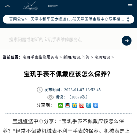
北京市东城区东长安街1号东方广场写字楼W3座6层602室（需提前预约）

北京市朝阳区建国门外大街甲6号华熙国际中心写字楼D座11层1102室（需提前预约）
▲
官网公告>
天津市和平区赤峰道136号天津国际金融中心写字楼26层2603室（需提前预约）
▼
上海市徐汇区虹桥路3号港汇中心写字楼2座37层3705室（需提前预约）
上海市黄浦区南京东路299号宏伊国际广场写字楼8层806室（需提前预约）
南京市秦淮区中山南路1号（新街口）南京中心写字楼22层C1-1室（需提前预约）
常州市新北区龙锦路1590号现代传媒中心写字楼5号楼10层1008室（需提前预约）
当前位置：
宝玑手表维修服务点
>
新闻/知识/问答
>
宝玑知识
>
徐州市鼓楼区淮海东路29号苏宁广场IFC国际金融中心写字楼35层3508室（需提前预约）
扬州市邗江区国展路29号星耀天地写字楼1号楼18层1803室（需提前预约）
宝玑手表不佩戴应该怎么保养？
盐城市盐都区世纪大道5号盐城金融城写字楼1号楼16层1604室（需提前预约）
泰州市海陵区永定东路399号置地商务中心东塔写字楼（华润万象城）17层1706室（需提前预约）
发布时间：2023-01-07 13:52:45
宁波市江北区大闸南路500号来福士广场办公楼20层2009室（需提前预约）
阅读：（
10679次）
杭州市上城区钱江路1366号华润大厦写字楼A座5层503-5室（需提前预约）
分享到：
金华市金东区东市南街777号金华万达广场写字楼4号楼22层2209室（需提前预约）
宝玑维修
中心分享：“宝玑手表不佩戴应该怎么保
绍兴市越城区胜利东路379号世茂天际中心写字楼8层805室（需提前预约）
养？”经常不佩戴机械表不利于手表的保养。机械表是上
嘉兴市南湖区广益路705号嘉兴世界贸易中心写字楼A座13层1304室（需提前预约）