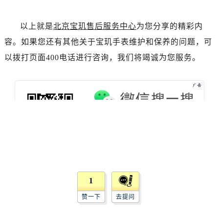
辽宁省鞍山市铁东区站前街宝玑售后服务中心（需提前预约）
辽宁省本溪市平山区胜利路宝玑售后服务中心（需提前预约）
以上就是
北京宝玑售后服务中心
为您分享的精彩内
辽宁省朝阳市双塔区新华路宝玑售后服务中心（需提前预约）
容。如果您还有其他关于宝玑手表维护和保养的问题，可
辽宁省丹东市振兴区七经街宝玑售后服务中心（需提前预约）
以拨打页面400电话进行咨询，我们将竭诚为您服务。
辽宁省抚顺市新抚区东一路宝玑售后服务中心（需提前预约）
辽宁省阜新市海州区解放大街宝玑售后服务中心（需提前预约）
辽宁省葫芦岛市连山区中央路宝玑售后服务中心（需提前预约）
辽宁省锦州市古塔区中央大街宝玑售后服务中心（需提前预约）
辽宁省辽阳市白塔区新运大街宝玑售后服务中心（需提前预约）
辽宁省盘锦市兴隆台区石油大街宝玑售后服务中心（需提前预约）
辽宁省铁岭市银州区南马路宝玑售后服务中心（需提前预约）
辽宁省营口市站前区市府路与渤海大街交叉口宝玑售后服务中心（需提前预约）
辽宁省沈阳市沈河区中街路137号亨得利名表维修授权店1楼宝玑售后服务中心（需提前预约）
辽宁省沈阳市沈河区中街路83号亨得利名表维修授权店1楼宝玑售后服务中心（需提前预约）
1
北京市朝阳区建国门外大街甲6号华熙国际中心D座11层1102室宝玑售后服务中心（需提前预约）
赞一下
去提问
北京市东城区东长安街1号王府井东方广场W3座6层602室宝玑售后服务中心（需提前预约）