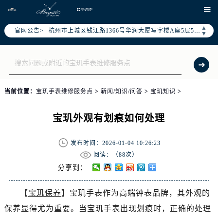
泰州市海陵区永定东路399号置地商务中心东塔写字楼（华润万象城）17层1706室（需提前预约）

宁波市江北区大闸南路500号来福士广场办公楼20层2009室（需提前预约）
▲
杭州市上城区钱江路1366号华润大厦写字楼A座5层503-5室（需提前预约）
官网公告>
▼
金华市金东区东市南街777号金华万达广场写字楼4号楼22层2209室（需提前预约）
绍兴市越城区胜利东路379号世茂天际中心写字楼8层805室（需提前预约）
嘉兴市南湖区广益路705号嘉兴世界贸易中心写字楼A座13层1304室（需提前预约）
南昌市红谷滩新区红谷中大道998号绿地双子塔（中央广场）A1座办公楼14层07室（需提前预约）
当前位置：
宝玑手表维修服务点
>
新闻/知识/问答
>
宝玑知识
>
济南市历下区经十路11111号华润中心写字楼（万象城）15层1508室（需提前预约）
广州市天河区天河路230号万菱汇国际中心写字楼A塔7层704室（需提前预约）
宝玑外观有划痕如何处理
广州市越秀区环市东路371-375号世界贸易中心大厦南塔写字楼15层07室（需提前预约）
深圳市罗湖区深南东路5001号华润大厦写字楼17层1701室（需提前预约）
发布时间：2026-01-04 10:26:23
惠州市惠城区江北文昌一路7号华贸大厦写字楼1座30层05室（需提前预约）
阅读：（
88次）
厦门市思明区湖滨东路95号华润大厦写字楼B座11层1104室（需提前预约）
分享到：
福州市晋安区横屿路9号东二环泰禾中心写字楼2号楼5层509室（需提前预约）
【
宝玑保养
】宝玑手表作为高端钟表品牌，其外观的
成都市锦江区人民东路6号SAC东原中心写字楼24层2406B室（需提前预约）
重庆市江北区观音桥步行街2号融恒时代广场写字楼9层902室（需提前预约）
保养显得尤为重要。当宝玑手表出现划痕时，正确的处理