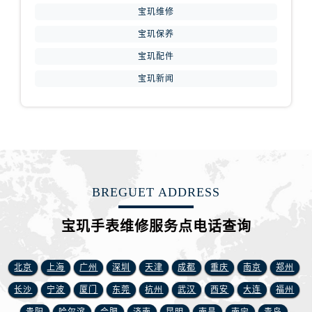
江西省宜春市袁州区中山中路宝玑售后服务中心（需提前预约）
宝玑维修
江西省鹰潭市月湖区胜利东路宝玑售后服务中心（需提前预约）
宝玑保养
山东省德州市德城区东风中路宝玑售后服务中心（需提前预约）
宝玑配件
山东省东营市东营区济南路宝玑售后服务中心（需提前预约）
宝玑新闻
山东省济南市历下区经十路11111号华润中心写字楼（万象城）15层1508室宝玑售后服务中心（需提前预约）
山东省济宁市任城区太白楼路宝玑售后服务中心（需提前预约）
山东省莱芜市文化南路8号银座商城名表维修一楼名表维修宝玑售后服务中心（需提前预约）
山东省临沂市兰山区解放路宝玑售后服务中心（需提前预约）
山东省日照市东港区烟台路宝玑售后服务中心（需提前预约）
山东省泰安市泰山区财源街道泰山大街宝玑售后服务中心（需提前预约）
BREGUET ADDRESS
山东省威海市环翠区新威海路89号振华商厦一楼名表维修宝玑售后服务中心（需提前预约）
山东省潍坊市奎文区东风东街宝玑售后服务中心（需提前预约）
宝玑手表维修服务点电话查询
山东省枣庄市滕州市北辛路与善国路交叉口宝玑售后服务中心（需提前预约）
山东省淄博市张店区金晶大道宝玑售后服务中心（需提前预约）
北京
上海
广州
深圳
天津
成都
重庆
南京
郑州
上海市黄浦区南京东路299号宏伊国际广场写字楼8层806室宝玑售后服务中心（需提前预约）
长沙
宁波
厦门
东莞
杭州
武汉
西安
大连
福州
上海市徐汇区虹桥路3号港汇中心2座37层3705室宝玑售后服务中心（需提前预约）