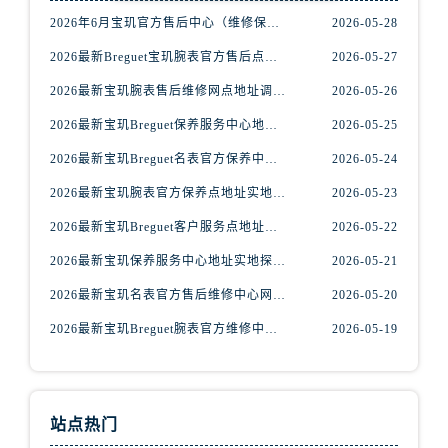
安徽省黄山市屯溪区黄山西路宝玑售后服务中心（需提前预约）
2026年6月宝玑官方售后中心（维修保养）网点迁移及增设补充速报
2026-05-28
安徽省六安市金安区解放中路宝玑售后服务中心（需提前预约）
2026最新Breguet宝玑腕表官方售后点地址考察报告
2026-05-27
安徽省马鞍山市雨山区湖南西路宝玑售后服务中心（需提前预约）
安徽省宿州市埇桥区人民中路宝玑售后服务中心（需提前预约）
2026最新宝玑腕表售后维修网点地址调研报告
2026-05-26
安徽省铜陵市铜官区石城大道宝玑售后服务中心（需提前预约）
2026最新宝玑Breguet保养服务中心地址调研报告
2026-05-25
安徽省芜湖市镜湖区中山路步行街宝玑售后服务中心（需提前预约）
2026最新宝玑Breguet名表官方保养中心地址考察报告
2026-05-24
安徽省宣城市宣州区叠嶂西路宝玑售后服务中心（需提前预约）
2026最新宝玑腕表官方保养点地址实地探访报告
2026-05-23
福建省龙岩市新罗区九一南路宝玑售后服务中心（需提前预约）
2026最新宝玑Breguet客户服务点地址考察报告
2026-05-22
福建省南平市建阳区人民西路宝玑售后服务中心（需提前预约）
福建省宁德市蕉城区天湖东路宝玑售后服务中心（需提前预约）
2026最新宝玑保养服务中心地址实地探访报告
2026-05-21
福建省莆田市城厢区霞林街道荔华东大道宝玑售后服务中心（需提前预约）
2026最新宝玑名表官方售后维修中心网点地址实地探访报告
2026-05-20
福建省三明市三元区东乾二路宝玑售后服务中心（需提前预约）
2026最新宝玑Breguet腕表官方维修中心地址实地探访报告
2026-05-19
福建省漳州市龙文区步港路宝玑售后服务中心（需提前预约）
江苏省常州市新北区龙锦路1590号现代传媒中心5号楼10层1008室宝玑售后服务中心（需提前预约）
江苏省淮安市清江浦区淮海北路宝玑售后服务中心（需提前预约）
站点热门
江苏省连云港市海州区通灌北路宝玑售后服务中心（需提前预约）