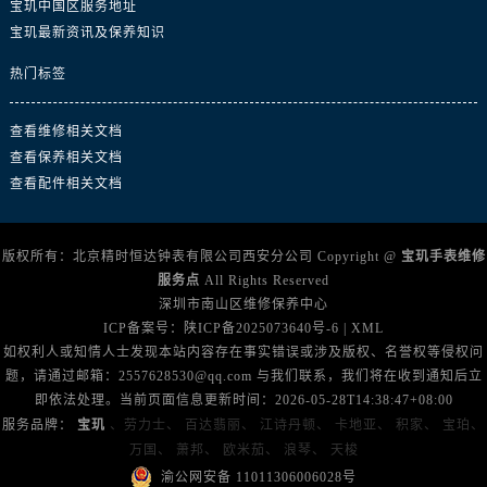
广东省阳江市江城区东风一路宝玑售后服务中心（需提前预约）
宝玑中国区服务地址
宝玑最新资讯及保养知识
广东省云浮市云城区金山路宝玑售后服务中心（需提前预约）
广东省湛江市赤坎区观海北路宝玑售后服务中心（需提前预约）
热门标签
广东省肇庆市端州区信安大道与砚都大道交汇处宝玑售后服务中心（需提前预约）
广西壮族自治区百色市右江区中山二路宝玑售后服务中心（需提前预约）
查看维修相关文档
广西壮族自治区北海市海城区北京路宝玑售后服务中心（需提前预约）
查看保养相关文档
查看配件相关文档
广西壮族自治区崇左市江州区石景林街道友谊大道与丽川路交汇处宝玑售后服务中心（需提前预约）
广西壮族自治区防城港市港口区金花茶大道宝玑售后服务中心（需提前预约）
广西壮族自治区贵港市港北区港城街道布山大道与仙衣路交叉口宝玑售后服务中心（需提前预约）
版权所有：北京精时恒达钟表有限公司西安分公司 Copyright @
宝玑手表维修
广西壮族自治区桂林市秀峰区红岭路宝玑售后服务中心（需提前预约）
服务点
All Rights Reserved
深圳市南山区维修保养中心
广西壮族自治区河池市金城江区金城江街道朝阳路宝玑售后服务中心（需提前预约）
ICP备案号：
陕ICP备2025073640号-6
|
XML
广西壮族自治区贺州市八步区城东街道灵峰南路宝玑售后服务中心（需提前预约）
如权利人或知情人士发现本站内容存在事实错误或涉及版权、名誉权等侵权问
广西壮族自治区来宾市兴宾区桂中大道宝玑售后服务中心（需提前预约）
题，请通过邮箱：2557628530@qq.com 与我们联系，我们将在收到通知后立
广西壮族自治区柳州市城中区中山中路宝玑售后服务中心（需提前预约）
即依法处理。当前页面信息更新时间：2026-05-28T14:38:47+08:00
服务品牌：
宝玑
、劳力士、
百达翡丽、
江诗丹顿、
卡地亚、
积家、
宝珀、
广西壮族自治区钦州市钦南区金海湾东大街宝玑售后服务中心（需提前预约）
万国、
萧邦、
欧米茄、
浪琴、
天梭
广西壮族自治区梧州市万秀区龙湖镇高旺路宝玑售后服务中心（需提前预约）
渝公网安备 11011306006028号