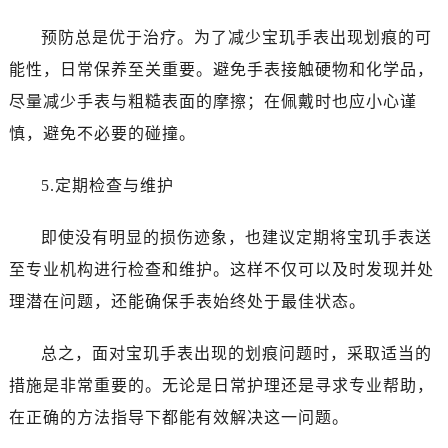
黑龙江省佳木斯市向阳区长安路宝玑售后服务中心（需提前预约）
黑龙江省牡丹江市东安区太平路宝玑售后服务中心（需提前预约）
预防总是优于治疗。为了减少宝玑手表出现划痕的可
黑龙江省七台河市桃山区大同街宝玑售后服务中心（需提前预约）
能性，日常保养至关重要。避免手表接触硬物和化学品，
黑龙江省齐齐哈尔市龙沙区龙华路宝玑售后服务中心（需提前预约）
尽量减少手表与粗糙表面的摩擦；在佩戴时也应小心谨
黑龙江省双鸭山市尖山区新兴大街宝玑售后服务中心（需提前预约）
慎，避免不必要的碰撞。
黑龙江省绥化市北林区新华街与康庄路交叉口宝玑售后服务中心（需提前预约）
黑龙江省伊春市伊美区通河路宝玑售后服务中心（需提前预约）
5.定期检查与维护
吉林省白城市洮北区明仁南街宝玑售后服务中心（需提前预约）
吉林省白山市浑江区浑江大街宝玑售后服务中心（需提前预约）
即使没有明显的损伤迹象，也建议定期将宝玑手表送
吉林省吉林市船营区河南街宝玑售后服务中心（需提前预约）
至专业机构进行检查和维护。这样不仅可以及时发现并处
吉林省辽源市龙山区人民大街宝玑售后服务中心（需提前预约）
理潜在问题，还能确保手表始终处于最佳状态。
吉林省梅河口市新华街道梅河大街宝玑售后服务中心（需提前预约）
吉林省四平市铁东区紫气大路与南九经街交汇处宝玑售后服务中心（需提前预约）
总之，面对宝玑手表出现的划痕问题时，采取适当的
吉林省松原市宁江区五环大街宝玑售后服务中心（需提前预约）
措施是非常重要的。无论是日常护理还是寻求专业帮助，
吉林省通化市东昌区环通乡江南大街宝玑售后服务中心（需提前预约）
在正确的方法指导下都能有效解决这一问题。
吉林省延边市延吉市解放路宝玑售后服务中心（需提前预约）