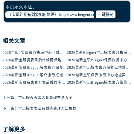
河北省保定市竞秀区朝阳北大街北国先天下宝玑售后服务中心（需提前预约）
本页永久地址：
内蒙古自治区阿拉善盟市左旗土尔扈特大街宝玑售后服务中心（需提前预约）
一键复制
内蒙古自治区巴彦淖尔市临河区新华街宝玑售后服务中心（需提前预约）
内蒙古自治区包头市青山区幸福路甲3号王府井百货名表维修宝玑售后服务中心（需提前预约）
内蒙古自治区赤峰市红山区哈达街宝玑售后服务中心（需提前预约）
相关文章
内蒙古自治区鄂尔多斯市东胜区伊金霍洛街宝玑售后服务中心（需提前预约）
内蒙古自治区呼伦贝尔市海拉尔区中央街宝玑售后服务中心（需提前预约）
2026年6月宝玑官方售后中心（维修保养）网点迁移及增设补充速报
2026最新Breguet宝玑腕表官方售后点地址考察报告
内蒙古自治区通辽市科尔沁区明仁大街宝玑售后服务中心（需提前预约）
2026最新宝玑腕表售后维修网点地址调研报告
2026最新宝玑Breguet保养服务中心地址调研报告
2026最新宝玑Breguet名表官方保养中心地址考察报告
2026最新宝玑腕表官方保养点地址实地探访报告
内蒙古自治区乌海市海勃湾区人民南路宝玑售后服务中心（需提前预约）
2026最新宝玑Breguet客户服务点地址考察报告
2026最新宝玑保养服务中心地址实地探访报告
内蒙古自治区乌兰察布市集宁区恩和大街宝玑售后服务中心（需提前预约）
2026最新宝玑名表官方售后维修中心网点地址实地探访报告
2026最新宝玑Breguet腕表官方维修中心地址实地探访报告
内蒙古自治区锡林郭勒盟市锡林浩特市光明街与额尔敦路交叉口宝玑售后服务中心（需提前预约）
内蒙古自治区兴安盟市乌兰浩特市兴安大街宝玑售后服务中心（需提前预约）
上一篇：
宝玑腕表表带太紧处理方法大全
山西省大同市平城区迎宾街宝玑售后服务中心（需提前预约）
下一篇：
宝玑腕表表蒙有划痕处理方法集锦
山西省晋城市城区黄华街宝玑售后服务中心（需提前预约）
山西省晋中市榆次区顺城街宝玑售后服务中心（需提前预约）
山西省临汾市尧都区解放路宝玑售后服务中心（需提前预约）
了解更多