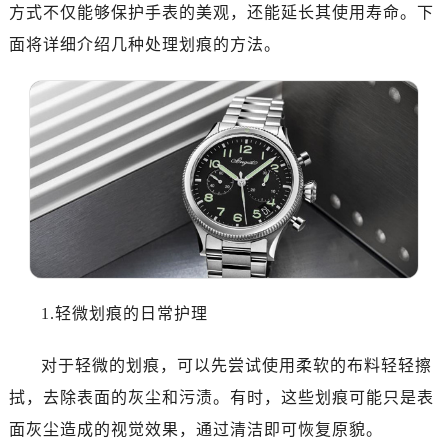
长沙市芙蓉区定王台街道建湘路393号世茂环球金融中心写字楼（芙蓉广场）10层13室（需提前预约）
方式不仅能够保护手表的美观，还能延长其使用寿命。下
郑州市二七区铭功路10号华润大厦写字楼29层2905室（需提前预约）
面将详细介绍几种处理划痕的方法。
太原市迎泽区解放路15号亨得利名表服务中心（品牌授权店）3层整层（需提前预约）
沈阳市沈河区中街路137号亨得利名表服务中心（品牌授权店）1层整层（需提前预约）
沈阳市沈河区中街路83号亨得利名表服务中心（品牌授权店）1层整层（需提前预约）
乌鲁木齐市天山区红山路26号时代广场（CCMALL）C座17层17-B（需提前预约）
温州市鹿城区锦绣路1067号置信广场10层1015室（需提前预约）
哈尔滨市南岗区东大直街146号上和置地广场金座12层1214室（需提前预约）
大连市中山区人民路15号国际金融大厦7层G室（需提前预约）
佛山市禅城区季华五路57号万科金融中心C座12层1205室（需提前预约）
东莞市东城街道鸿福东路1号民盈国贸中心T1写字楼9层907室（需提前预约）
1.轻微划痕的日常护理
无锡市梁溪区人民中路139号恒隆广场写字楼1座11层1104室（需提前预约）
南通市崇川区工农路57号圆融广场写字楼16层1603室（需提前预约）
对于轻微的划痕，可以先尝试使用柔软的布料轻轻擦
苏州市苏州工业园区星港街199号苏州中心办公楼C座22层08室（需提前预约）
拭，去除表面的灰尘和污渍。有时，这些划痕可能只是表
武汉市江汉区解放大道686号世界贸易大厦38层09室（需提前预约）
南宁市青秀区金湖路59号地王大厦12楼1224室（需提前预约）
面灰尘造成的视觉效果，通过清洁即可恢复原貌。