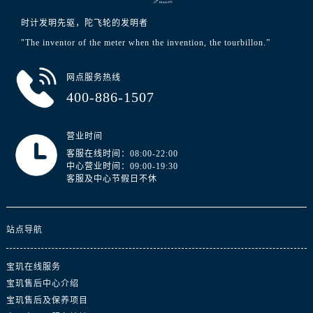
福建省福州市晋安区竹屿路6号东二环泰禾广场2号楼5层509室宝玑售后服务中心（需提前预约）
福建省厦门市思明区湖滨东路95号万象城华润大厦B座11层1104室宝玑售后服务中心（需提前预约）
时计发明先驱，陀飞轮的发明者
广东省潮州市潮安区新风路与潮汕路交汇处宝玑售后服务中心（需提前预约）
"The inventor of the meter when the invention, the tourbillon.”
广东省广州市天河区天河路230号万菱汇国际中心A塔7层704室宝玑售后服务中心（需提前预约）
网点服务热线
广东省广州市越秀区环市东路371-375号世界贸易中心大厦南塔15层1507室宝玑售后服务中心（需提前预约）
400-886-1507
广东省河源市源城区越王大道宝玑售后服务中心（需提前预约）
广东省惠州市惠城区江北文昌一路7号华贸大厦1座30层3005室宝玑售后服务中心（需提前预约）
营业时间
广东省江门市蓬江区广场西路宝玑售后服务中心（需提前预约）
客服在线时间：08:00-22:00
广东省揭阳市榕城进贤门步行街宝玑售后服务中心（需提前预约）
中心营业时间：09:00-19:30
广东省茂名市电白区水东街道迎宾大道宝玑售后服务中心（需提前预约）
客服及中心节假日不休
广东省梅州市梅江区金燕大道宝玑售后服务中心（需提前预约）
广东省清远市清城区湖西路宝玑售后服务中心（需提前预约）
站点导航
广东省汕头市龙湖区长平路宝玑售后服务中心（需提前预约）
广东省汕尾市城区香洲街道园林社区翠园街宝玑售后服务中心（需提前预约）
宝玑在线服务
广东省韶关市武江区芙蓉新区与老城中心交汇处宝玑售后服务中心（需提前预约）
宝玑售后中心介绍
广东省深圳市罗湖区深南东路5001号华润大厦17层1701室宝玑售后服务中心（需提前预约）
宝玑售后及保养项目