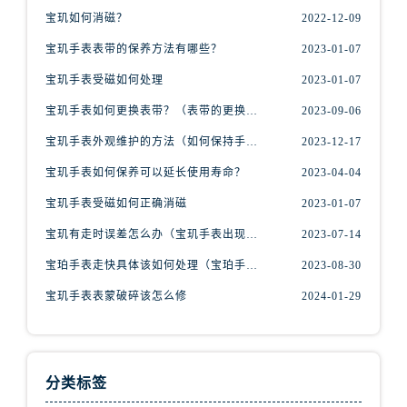
江苏省南京市秦淮区中山南路1号南京中心22层22-C1-C3室宝玑售后服务中心（需提前预约）
宝玑如何消磁？
2022-12-09
江苏省宿迁市宿城区西湖路宝玑售后服务中心（需提前预约）
宝玑手表表带的保养方法有哪些？
2023-01-07
江苏省泰州市海陵区永定东路399号置地商务中心东塔（华润万象城）17层1706室宝玑售后服务中心（需提前预约）
江苏省徐州市鼓楼区淮海东路29号苏宁广场IFC国际金融中心35层3508室宝玑售后服务中心（需提前预约）
宝玑手表受磁如何处理
2023-01-07
江苏省盐城市盐都区世纪大道5号盐城金融城写字楼1号楼16层1604室宝玑售后服务中心（需提前预约）
宝玑手表如何更换表带？（表带的更换方法）
2023-09-06
江苏省扬州市邗江区国展路29号星耀天地写字楼1号楼18层1803室宝玑售后服务中心（需提前预约）
宝玑手表外观维护的方法（如何保持手表精美的外观）
2023-12-17
江苏省镇江市京口区中山东路宝玑售后服务中心（需提前预约）
宝玑手表如何保养可以延长使用寿命？
2023-04-04
江西省抚州市临川区赣东大道宝玑售后服务中心（需提前预约）
宝玑手表受磁如何正确消磁
2023-01-07
江西省赣州市章贡区文清路宝玑售后服务中心（需提前预约）
江西省吉安市吉州区井冈山大道宝玑售后服务中心（需提前预约）
宝玑有走时误差怎么办（宝玑手表出现误差原因）
2023-07-14
江西省景德镇市珠山区珠山中路宝玑售后服务中心（需提前预约）
宝珀手表走快具体该如何处理（宝珀手表走快什么原因）
2023-08-30
江西省九江市浔阳区浔阳路宝玑售后服务中心（需提前预约）
宝玑手表表蒙破碎该怎么修
2024-01-29
江西省南昌市红谷滩新区红谷中大道998号绿地双子塔（中央广场）A1座办公楼14层1407室宝玑售后服务中心（需提前预约）
江西省萍乡市安源区萍安北大道与康庄路交叉口宝玑售后服务中心（需提前预约）
江西省上饶市信州区滨江西路宝玑售后服务中心（需提前预约）
分类标签
江西省新余市渝水区北湖西路宝玑售后服务中心（需提前预约）