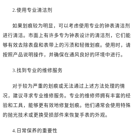
合肥市蜀山区潜山路111号万象城华润大厦B座12楼03室（需提前预约）
2.使用专业清洁剂
泉州市丰泽区宝洲路729号浦西万达中心写字楼A座7楼709室（需提前预约）
青岛市南区山东路6号华润大厦B座22层04室（需提前预约）
如果划痕较为明显，可以考虑使用专业的钟表清洁剂
烟台市芝罘区胜利路139号万达金融中心A座907室（需提前预约）
进行清洁。市面上有许多专为钟表设计的清洁剂，它们能
长春市朝阳区西安大路727号中银大厦A座(旺进大厦)18层09室（需提前预约）
贵阳市南明区都司高架桥路33号亨特国际金融中心14楼14D（需提前预约）
够有效去除表盘和表带上的污渍和轻微划痕。使用时，请
昆明市盘龙区北京路928号同德昆明广场写字楼10层06室（需提前预约）
按照产品说明操作，并确保在通风良好的环境中进行。
石家庄市长安区中山东路39号勒泰中心写字楼B座13层07室（需提前预约）
西安市碑林区南关正街88号华侨城长安国际中心E座6楼10室（需提前预约）
3.找到专业的维修服务
海口市龙华区金贸东路5号海口华润大厦B座17层1707室（需提前预约）
对于较为严重的划痕或无法通过上述方法处理的情
唐山市路南区新华东道100号万达广场写字楼A座10层1002室（需提前预约）
台州市椒江区东海大道1800号腾达中心东1幢20楼2002室（需提前预约）
况，建议寻求专业维修服务。专业的维修师拥有丰富的经
黑龙江省大庆市萨尔图区会战大街宝玑售后服务中心（需提前预约）
验和工具，能够更有效地修复划痕。他们通常会使用特殊
黑龙江省鹤岗市向阳区红军路宝玑售后服务中心（需提前预约）
的抛光技术或更换受损部件来恢复手表的外观。
黑龙江省黑河市爱辉区中央街宝玑售后服务中心（需提前预约）
黑龙江省鸡西市鸡冠区红军路宝玑售后服务中心（需提前预约）
4.日常保养的重要性