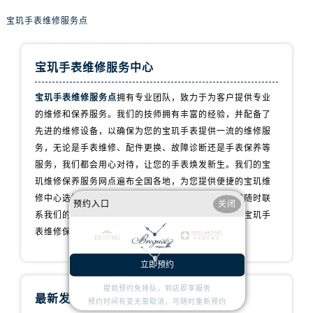
山西省吕梁市离石区永宁中路与建设街交叉口宝玑售后服务中心（需提前预约）
宝玑手表维修服务点
山西省朔州市朔城区怡西路与鄯阳西街交汇处宝玑售后服务中心（需提前预约）
山西省忻州市忻府区和平东街与七一南路交叉口宝玑售后服务中心（需提前预约）
山西省阳泉市郊区平阳东街与新城大道交叉口宝玑售后服务中心（需提前预约）
宝玑手表维修服务中心
山西省运城市盐湖区河东街宝玑售后服务中心（需提前预约）
宝玑手表维修服务点
拥有专业团队，致力于为客户提供专业
山西省长治市潞州区英雄中路宝玑售后服务中心（需提前预约）
的维修和保养服务。我们的技师拥有丰富的经验，并配备了
山西省太原市迎泽区迎泽街道解放路15号亨得利名表维修授权店3楼宝玑售后服务中心（需提前预约）
先进的维修设备，以确保为您的宝玑手表提供一流的维修服
天津市和平区赤峰道136号天津国际金融中心26层2603室宝玑售后服务中心（需提前预约）
务，无论是手表维修、配件更换、故障诊断还是手表保养等
安徽省安庆市迎江区人民路宝玑售后服务中心（需提前预约）
服务，我们都会用心对待，让您的手表焕发新生。我们的宝
安徽省蚌埠市蚌山区淮河路宝玑售后服务中心（需提前预约）
玑维修保养服务网点遍布全国各地，为您提供便捷的宝玑维
安徽省亳州市谯城区魏武大道宝玑售后服务中心（需提前预约）
修中心选择。如果您有任何问题或需要维修服务，请随时联
预约入口
关闭
系我们的客服团队，我们将全力以赴为您提供专业的宝玑手
安徽省池州市贵池区长江路宝玑售后服务中心（需提前预约）
表维修保养服务。
安徽省滁州市琅琊区南谯北路宝玑售后服务中心（需提前预约）
安徽省阜阳市颍州区颍州北路宝玑售后服务中心（需提前预约）
立即预约
安徽省淮北市相山区淮海路宝玑售后服务中心（需提前预约）
提前预约免排队，到店即享服务
安徽省淮南市田家庵区国庆中路宝玑售后服务中心（需提前预约）
最新发布
预约时间有变无需取消，可随时重新预约