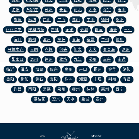
贵阳
哈尔滨
合肥
济南
昆明
南昌
南宁
青岛
浙江省杭州市上城区钱江路1366号华润大厦A座5层503-5室宝玑售后服务中心（需提前预约）
浙江省湖州市吴兴区劳动路宝玑售后服务中心（需提前预约）
沈阳
石家庄
苏州
长春
河北
太原
保定
唐山
浙江省嘉兴市南湖区广益路705号嘉兴世界贸易中心A座13层1304室宝玑售后服务中心（需提前预约）
邯郸
廊坊
昆山
广西
佛山
中山
德阳
绵阳
浙江省金华市金东区东市南街777号金华万达广场4号楼22楼2209室宝玑售后服务中心（需提前预约）
齐齐哈尔
呼和浩特
吉林
无锡
芜湖
珠海
汕头
三亚
浙江省丽水市莲都区解放街宝玑售后服务中心（需提前预约）
海口
赣州
漳州
拉萨
青海
新疆
兰州
银川
浙江省宁波市江北区大闸南路500号来福士广场办公楼20层2009室宝玑售后服务中心（需提前预约）
乌鲁木齐
大同
赤峰
包头
阳泉
大庆
秦皇岛
沧州
浙江省衢州市柯城区上街宝玑售后服务中心（需提前预约）
张家口
温州
徐州
潍坊
九江
常州
嘉兴
南通
浙江省绍兴市越城区胜利东路379号世茂天际中心写字楼8层805室宝玑售后服务中心（需提前预约）
临沂
淮安
烟台
绍兴
亳州
舟山
扬州
金华
洛阳
浙江省舟山市定海区解放东路宝玑售后服务中心（需提前预约）
澳门特别行政区大堂区议事亭前地（新马路）宝玑售后服务中心（需提前预约）
岳阳
衡阳
黄石
襄阳
株洲
湘潭
十堰
荆州
宜昌
澳门特别行政区风顺堂区南湾大马路宝玑售后服务中心（需提前预约）
许昌
南阳
常德
泉州
柳州
桂林
惠州
西宁
澳门特别行政区花地玛堂区关闸广场宝玑售后服务中心（需提前预约）
攀枝花
遵义
天水
盐城
泰州
澳门特别行政区花王堂区大三巴商圈宝玑售后服务中心（需提前预约）
澳门特别行政区嘉模堂区官也街宝玑售后服务中心（需提前预约）
澳门省路氹城市金光大道宝玑售后服务中心（需提前预约）
澳门特别行政区望德堂区塔石广场宝玑售后服务中心（需提前预约）