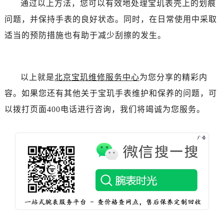
通过以上方法，您可以有效地处理宝玑表壳上的划痕
吉林省松原市宁江区五环大街宝玑售后服务中心（需提前预约）
吉林省通化市东昌区环通乡江南大街宝玑售后服务中心（需提前预约）
问题，并保持手表的良好状态。同时，在日常使用中采取
吉林省延边市延吉市解放路宝玑售后服务中心（需提前预约）
适当的预防措施也有助于减少刮擦的发生。
辽宁省鞍山市铁东区站前街宝玑售后服务中心（需提前预约）
辽宁省本溪市平山区胜利路宝玑售后服务中心（需提前预约）
辽宁省朝阳市双塔区新华路宝玑售后服务中心（需提前预约）
以上就是
北京宝玑维修服务中心
为您分享的精彩内
辽宁省丹东市振兴区七经街宝玑售后服务中心（需提前预约）
容。如果您还有其他关于宝玑手表维护和保养的问题，可
辽宁省抚顺市新抚区东一路宝玑售后服务中心（需提前预约）
以拨打页面400电话进行咨询，我们将竭诚为您服务。
辽宁省阜新市海州区解放大街宝玑售后服务中心（需提前预约）
辽宁省葫芦岛市连山区中央路宝玑售后服务中心（需提前预约）
辽宁省锦州市古塔区中央大街宝玑售后服务中心（需提前预约）
辽宁省辽阳市白塔区新运大街宝玑售后服务中心（需提前预约）
辽宁省盘锦市兴隆台区石油大街宝玑售后服务中心（需提前预约）
辽宁省铁岭市银州区南马路宝玑售后服务中心（需提前预约）
辽宁省营口市站前区市府路与渤海大街交叉口宝玑售后服务中心（需提前预约）
辽宁省沈阳市沈河区中街路137号亨得利名表维修授权店1楼宝玑售后服务中心（需提前预约）