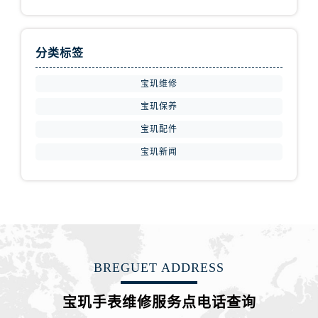
江西省萍乡市安源区萍安北大道与康庄路交叉口宝玑售后服务中心（需提前预约）
江西省上饶市信州区滨江西路宝玑售后服务中心（需提前预约）
江西省新余市渝水区北湖西路宝玑售后服务中心（需提前预约）
分类标签
江西省宜春市袁州区中山中路宝玑售后服务中心（需提前预约）
宝玑维修
江西省鹰潭市月湖区胜利东路宝玑售后服务中心（需提前预约）
山东省德州市德城区东风中路宝玑售后服务中心（需提前预约）
宝玑保养
山东省东营市东营区济南路宝玑售后服务中心（需提前预约）
宝玑配件
山东省济南市历下区经十路11111号华润中心写字楼（万象城）15层1508室宝玑售后服务中心（需提前预约）
宝玑新闻
山东省济宁市任城区太白楼路宝玑售后服务中心（需提前预约）
山东省莱芜市文化南路8号银座商城名表维修一楼名表维修宝玑售后服务中心（需提前预约）
山东省临沂市兰山区解放路宝玑售后服务中心（需提前预约）
山东省日照市东港区烟台路宝玑售后服务中心（需提前预约）
山东省泰安市泰山区财源街道泰山大街宝玑售后服务中心（需提前预约）
山东省威海市环翠区新威海路89号振华商厦一楼名表维修宝玑售后服务中心（需提前预约）
BREGUET ADDRESS
山东省潍坊市奎文区东风东街宝玑售后服务中心（需提前预约）
宝玑手表维修服务点电话查询
山东省枣庄市滕州市北辛路与善国路交叉口宝玑售后服务中心（需提前预约）