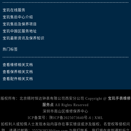
广东省汕尾市城区香洲街道园林社区翠园街宝玑售后服务中心（需提前预约）
广东省韶关市武江区芙蓉新区与老城中心交汇处宝玑售后服务中心（需提前预约）
宝玑在线服务
宝玑售后中心介绍
广东省深圳市罗湖区深南东路5001号华润大厦17层1701室宝玑售后服务中心（需提前预约）
宝玑售后及保养项目
广东省阳江市江城区东风一路宝玑售后服务中心（需提前预约）
宝玑中国区服务地址
广东省云浮市云城区金山路宝玑售后服务中心（需提前预约）
宝玑最新资讯及保养知识
广东省湛江市赤坎区观海北路宝玑售后服务中心（需提前预约）
热门标签
广东省肇庆市端州区信安大道与砚都大道交汇处宝玑售后服务中心（需提前预约）
广西壮族自治区百色市右江区中山二路宝玑售后服务中心（需提前预约）
查看维修相关文档
广西壮族自治区北海市海城区北京路宝玑售后服务中心（需提前预约）
查看保养相关文档
广西壮族自治区崇左市江州区石景林街道友谊大道与丽川路交汇处宝玑售后服务中心（需提前预约）
查看配件相关文档
广西壮族自治区防城港市港口区金花茶大道宝玑售后服务中心（需提前预约）
广西壮族自治区贵港市港北区港城街道布山大道与仙衣路交叉口宝玑售后服务中心（需提前预约）
版权所有：北京精时恒达钟表有限公司西安分公司 Copyright @
宝玑手表维修
广西壮族自治区桂林市秀峰区红岭路宝玑售后服务中心（需提前预约）
服务点
All Rights Reserved
广西壮族自治区河池市金城江区金城江街道朝阳路宝玑售后服务中心（需提前预约）
深圳市南山区维修保养中心
广西壮族自治区贺州市八步区城东街道灵峰南路宝玑售后服务中心（需提前预约）
ICP备案号：
陕ICP备2025073640号-6
|
XML
如权利人或知情人士发现本站内容存在事实错误或涉及版权、名誉权等侵权问
广西壮族自治区来宾市兴宾区桂中大道宝玑售后服务中心（需提前预约）
题，请通过邮箱：2557628530@qq.com 与我们联系，我们将在收到通知后立