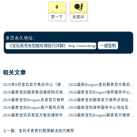
辽宁省沈阳市沈河区中街路83号亨得利名表维修授权店1楼宝玑售后服务中心（需提前预约）
0
北京市朝阳区建国门外大街甲6号华熙国际中心D座11层1102室宝玑售后服务中心（需提前预约）
赞一下
去提问
北京市东城区东长安街1号王府井东方广场W3座6层602室宝玑售后服务中心（需提前预约）
河北省保定市竞秀区朝阳北大街北国先天下宝玑售后服务中心（需提前预约）
内蒙古自治区阿拉善盟市左旗土尔扈特大街宝玑售后服务中心（需提前预约）
本页永久地址：
内蒙古自治区巴彦淖尔市临河区新华街宝玑售后服务中心（需提前预约）
一键复制
内蒙古自治区包头市青山区幸福路甲3号王府井百货名表维修宝玑售后服务中心（需提前预约）
内蒙古自治区赤峰市红山区哈达街宝玑售后服务中心（需提前预约）
内蒙古自治区鄂尔多斯市东胜区伊金霍洛街宝玑售后服务中心（需提前预约）
相关文章
内蒙古自治区呼伦贝尔市海拉尔区中央街宝玑售后服务中心（需提前预约）
2026年6月宝玑官方售后中心（维修保养）网点迁移及增设补充速报
2026最新Breguet宝玑腕表官方售后点地址考察报告
内蒙古自治区通辽市科尔沁区明仁大街宝玑售后服务中心（需提前预约）
2026最新宝玑腕表售后维修网点地址调研报告
2026最新宝玑Breguet保养服务中心地址调研报告
内蒙古自治区乌海市海勃湾区人民南路宝玑售后服务中心（需提前预约）
2026最新宝玑Breguet名表官方保养中心地址考察报告
2026最新宝玑腕表官方保养点地址实地探访报告
内蒙古自治区乌兰察布市集宁区恩和大街宝玑售后服务中心（需提前预约）
2026最新宝玑Breguet客户服务点地址考察报告
2026最新宝玑保养服务中心地址实地探访报告
内蒙古自治区锡林郭勒盟市锡林浩特市光明街与额尔敦路交叉口宝玑售后服务中心（需提前预约）
2026最新宝玑名表官方售后维修中心网点地址实地探访报告
2026最新宝玑Breguet腕表官方维修中心地址实地探访报告
内蒙古自治区兴安盟市乌兰浩特市兴安大街宝玑售后服务中心（需提前预约）
山西省大同市平城区迎宾街宝玑售后服务中心（需提前预约）
上一篇：
宝玑手表表针脱落解决技巧推荐