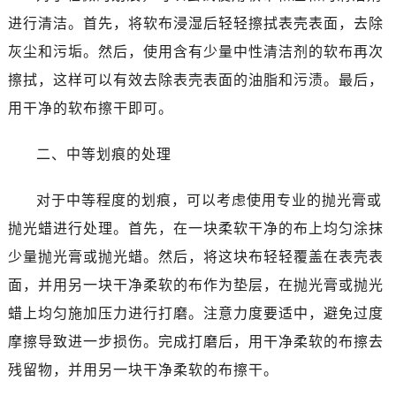
苏州市苏州工业园区星港街199号苏州中心办公楼C座22层08室（需提前预约）
进行清洁。首先，将软布浸湿后轻轻擦拭表壳表面，去除
武汉市江汉区解放大道686号世界贸易大厦38层09室（需提前预约）
灰尘和污垢。然后，使用含有少量中性清洁剂的软布再次
南宁市青秀区金湖路59号地王大厦12楼1224室（需提前预约）
擦拭，这样可以有效去除表壳表面的油脂和污渍。最后，
合肥市蜀山区潜山路111号万象城华润大厦B座12楼03室（需提前预约）
泉州市丰泽区宝洲路729号浦西万达中心写字楼A座7楼709室（需提前预约）
用干净的软布擦干即可。
青岛市南区山东路6号华润大厦B座22层04室（需提前预约）
二、中等划痕的处理
烟台市芝罘区胜利路139号万达金融中心A座907室（需提前预约）
长春市朝阳区西安大路727号中银大厦A座(旺进大厦)18层09室（需提前预约）
对于中等程度的划痕，可以考虑使用专业的抛光膏或
贵阳市南明区都司高架桥路33号亨特国际金融中心14楼14D（需提前预约）
抛光蜡进行处理。首先，在一块柔软干净的布上均匀涂抹
昆明市盘龙区北京路928号同德昆明广场写字楼10层06室（需提前预约）
石家庄市长安区中山东路39号勒泰中心写字楼B座13层07室（需提前预约）
少量抛光膏或抛光蜡。然后，将这块布轻轻覆盖在表壳表
西安市碑林区南关正街88号华侨城长安国际中心E座6楼10室（需提前预约）
面，并用另一块干净柔软的布作为垫层，在抛光膏或抛光
海口市龙华区金贸东路5号海口华润大厦B座17层1707室（需提前预约）
蜡上均匀施加压力进行打磨。注意力度要适中，避免过度
唐山市路南区新华东道100号万达广场写字楼A座10层1002室（需提前预约）
摩擦导致进一步损伤。完成打磨后，用干净柔软的布擦去
台州市椒江区东海大道1800号腾达中心东1幢20楼2002室（需提前预约）
残留物，并用另一块干净柔软的布擦干。
黑龙江省大庆市萨尔图区会战大街宝玑售后服务中心（需提前预约）