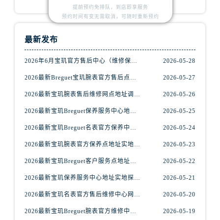
安徽省阜阳市颍州区颍州北路宝玑售后服务中心（需提前预约）
提前预约免排队，到店即享服务
安徽省淮北市相山区淮海路宝玑售后服务中心（需提前预约）
预约时间有变无需取消，可随时重新预约
安徽省淮南市田家庵区国庆中路宝玑售后服务中心（需提前预约）
最新发布
安徽省黄山市屯溪区黄山西路宝玑售后服务中心（需提前预约）
安徽省六安市金安区解放中路宝玑售后服务中心（需提前预约）
2026年6月宝玑官方售后中心（维修保养）网点迁移及增设补充速报
2026-05-28
安徽省马鞍山市雨山区湖南西路宝玑售后服务中心（需提前预约）
2026最新Breguet宝玑腕表官方售后点地址考察报告
2026-05-27
安徽省宿州市埇桥区人民中路宝玑售后服务中心（需提前预约）
2026最新宝玑腕表售后维修网点地址调研报告
2026-05-26
安徽省铜陵市铜官区石城大道宝玑售后服务中心（需提前预约）
2026最新宝玑Breguet保养服务中心地址调研报告
2026-05-25
安徽省芜湖市镜湖区中山路步行街宝玑售后服务中心（需提前预约）
安徽省宣城市宣州区叠嶂西路宝玑售后服务中心（需提前预约）
2026最新宝玑Breguet名表官方保养中心地址考察报告
2026-05-24
福建省龙岩市新罗区九一南路宝玑售后服务中心（需提前预约）
2026最新宝玑腕表官方保养点地址实地探访报告
2026-05-23
福建省南平市建阳区人民西路宝玑售后服务中心（需提前预约）
2026最新宝玑Breguet客户服务点地址考察报告
2026-05-22
福建省宁德市蕉城区天湖东路宝玑售后服务中心（需提前预约）
2026最新宝玑保养服务中心地址实地探访报告
2026-05-21
福建省莆田市城厢区霞林街道荔华东大道宝玑售后服务中心（需提前预约）
2026最新宝玑名表官方售后维修中心网点地址实地探访报告
2026-05-20
福建省三明市三元区东乾二路宝玑售后服务中心（需提前预约）
福建省漳州市龙文区步港路宝玑售后服务中心（需提前预约）
2026最新宝玑Breguet腕表官方维修中心地址实地探访报告
2026-05-19