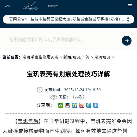
徐州市鼓楼区淮海东路29号苏宁广场IFC国际金融中心写字楼35层3508室（需提前预约）

扬州市邗江区国展路29号星耀天地写字楼1号楼18层1803室（需提前预约）
▲
官网公告>
盐城市盐都区世纪大道5号盐城金融城写字楼1号楼16层1604室（需提前预约）
▼
泰州市海陵区永定东路399号置地商务中心东塔写字楼（华润万象城）17层1706室（需提前预约）
宁波市江北区大闸南路500号来福士广场办公楼20层2009室（需提前预约）
杭州市上城区钱江路1366号华润大厦写字楼A座5层503-5室（需提前预约）
金华市金东区东市南街777号金华万达广场写字楼4号楼22层2209室（需提前预约）
当前位置：
宝玑手表维修服务点
>
新闻/知识/问答
>
宝玑知识
>
绍兴市越城区胜利东路379号世茂天际中心写字楼8层805室（需提前预约）
嘉兴市南湖区广益路705号嘉兴世界贸易中心写字楼A座13层1304室（需提前预约）
宝玑表壳有划痕处理技巧详解
南昌市红谷滩新区红谷中大道998号绿地双子塔（中央广场）A1座办公楼14层07室（需提前预约）
济南市历下区经十路11111号华润中心写字楼（万象城）15层1508室（需提前预约）
发布时间：2025-12-24 10:19:59
广州市天河区天河路230号万菱汇国际中心写字楼A塔7层704室（需提前预约）
阅读：（
99次）
广州市越秀区环市东路371-375号世界贸易中心大厦南塔写字楼15层07室（需提前预约）
分享到：
深圳市罗湖区深南东路5001号华润大厦写字楼17层1701室（需提前预约）
【
宝玑售后
】在日常佩戴过程中，宝玑表壳难免会因
惠州市惠城区江北文昌一路7号华贸大厦写字楼1座30层05室（需提前预约）
为碰撞或接触硬物而产生划痕。如何有效地去除这些划
厦门市思明区湖滨东路95号华润大厦写字楼B座11层1104室（需提前预约）