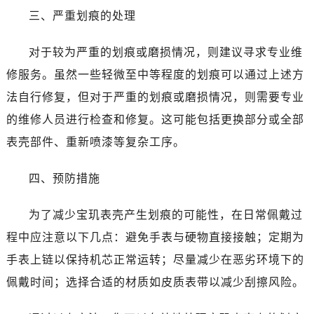
黑龙江省鹤岗市向阳区红军路宝玑售后服务中心（需提前预约）
三、严重划痕的处理
黑龙江省黑河市爱辉区中央街宝玑售后服务中心（需提前预约）
黑龙江省鸡西市鸡冠区红军路宝玑售后服务中心（需提前预约）
对于较为严重的划痕或磨损情况，则建议寻求专业维
黑龙江省佳木斯市向阳区长安路宝玑售后服务中心（需提前预约）
修服务。虽然一些轻微至中等程度的划痕可以通过上述方
黑龙江省牡丹江市东安区太平路宝玑售后服务中心（需提前预约）
法自行修复，但对于严重的划痕或磨损情况，则需要专业
黑龙江省七台河市桃山区大同街宝玑售后服务中心（需提前预约）
的维修人员进行检查和修复。这可能包括更换部分或全部
黑龙江省齐齐哈尔市龙沙区龙华路宝玑售后服务中心（需提前预约）
表壳部件、重新喷漆等复杂工序。
黑龙江省双鸭山市尖山区新兴大街宝玑售后服务中心（需提前预约）
黑龙江省绥化市北林区新华街与康庄路交叉口宝玑售后服务中心（需提前预约）
四、预防措施
黑龙江省伊春市伊美区通河路宝玑售后服务中心（需提前预约）
吉林省白城市洮北区明仁南街宝玑售后服务中心（需提前预约）
为了减少宝玑表壳产生划痕的可能性，在日常佩戴过
吉林省白山市浑江区浑江大街宝玑售后服务中心（需提前预约）
程中应注意以下几点：避免手表与硬物直接接触；定期为
吉林省吉林市船营区河南街宝玑售后服务中心（需提前预约）
手表上链以保持机芯正常运转；尽量减少在恶劣环境下的
吉林省辽源市龙山区人民大街宝玑售后服务中心（需提前预约）
吉林省梅河口市新华街道梅河大街宝玑售后服务中心（需提前预约）
佩戴时间；选择合适的材质如皮质表带以减少刮擦风险。
吉林省四平市铁东区紫气大路与南九经街交汇处宝玑售后服务中心（需提前预约）