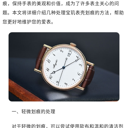
福州市晋安区横屿路9号东二环泰禾中心写字楼2号楼5层509室（需提前预约）
痕，保持手表的美观和价值，成为了许多表主关心的问
成都市锦江区人民东路6号SAC东原中心写字楼24层2406B室（需提前预约）
题。本文将详细介绍几种处理宝玑表壳划痕的方法，帮助
重庆市江北区观音桥步行街2号融恒时代广场写字楼9层902室（需提前预约）
您更好地维护您的爱表。
长沙市芙蓉区定王台街道建湘路393号世茂环球金融中心写字楼（芙蓉广场）10层13室（需提前预约）
郑州市二七区铭功路10号华润大厦写字楼29层2905室（需提前预约）
太原市迎泽区解放路15号亨得利名表服务中心（品牌授权店）3层整层（需提前预约）
沈阳市沈河区中街路137号亨得利名表服务中心（品牌授权店）1层整层（需提前预约）
沈阳市沈河区中街路83号亨得利名表服务中心（品牌授权店）1层整层（需提前预约）
乌鲁木齐市天山区红山路26号时代广场（CCMALL）C座17层17-B（需提前预约）
温州市鹿城区锦绣路1067号置信广场10层1015室（需提前预约）
哈尔滨市南岗区东大直街146号上和置地广场金座12层1214室（需提前预约）
大连市中山区人民路15号国际金融大厦7层G室（需提前预约）
佛山市禅城区季华五路57号万科金融中心C座12层1205室（需提前预约）
东莞市东城街道鸿福东路1号民盈国贸中心T1写字楼9层907室（需提前预约）
一、轻微划痕的处理
无锡市梁溪区人民中路139号恒隆广场写字楼1座11层1104室（需提前预约）
南通市崇川区工农路57号圆融广场写字楼16层1603室（需提前预约）
对于轻微的划痕，可以尝试使用软布和温和的清洁剂