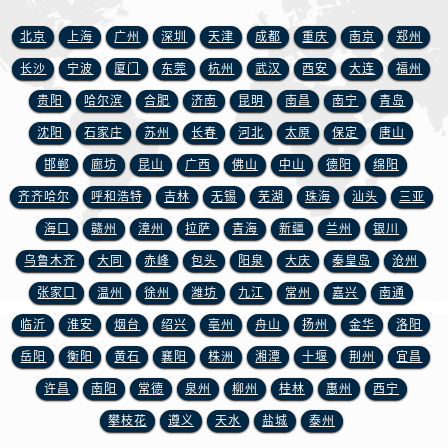
山东省淄博市张店区金晶大道宝玑售后服务中心（需提前预约）
上海市黄浦区南京东路299号宏伊国际广场写字楼8层806室宝玑售后服务中心（需提前预约）
北京
上海
广州
深圳
天津
成都
重庆
南京
郑州
上海市徐汇区虹桥路3号港汇中心2座37层3705室宝玑售后服务中心（需提前预约）
长沙
宁波
厦门
东莞
杭州
武汉
西安
大连
福州
浙江省杭州市上城区钱江路1366号华润大厦A座5层503-5室宝玑售后服务中心（需提前预约）
贵阳
哈尔滨
合肥
济南
昆明
南昌
南宁
青岛
浙江省湖州市吴兴区劳动路宝玑售后服务中心（需提前预约）
沈阳
石家庄
苏州
长春
河北
太原
保定
唐山
浙江省嘉兴市南湖区广益路705号嘉兴世界贸易中心A座13层1304室宝玑售后服务中心（需提前预约）
邯郸
廊坊
昆山
广西
佛山
中山
德阳
绵阳
浙江省金华市金东区东市南街777号金华万达广场4号楼22楼2209室宝玑售后服务中心（需提前预约）
齐齐哈尔
呼和浩特
吉林
无锡
芜湖
珠海
汕头
三亚
浙江省丽水市莲都区解放街宝玑售后服务中心（需提前预约）
海口
赣州
漳州
拉萨
青海
新疆
兰州
银川
浙江省宁波市江北区大闸南路500号来福士广场办公楼20层2009室宝玑售后服务中心（需提前预约）
浙江省衢州市柯城区上街宝玑售后服务中心（需提前预约）
乌鲁木齐
大同
赤峰
包头
阳泉
大庆
秦皇岛
沧州
浙江省绍兴市越城区胜利东路379号世茂天际中心写字楼8层805室宝玑售后服务中心（需提前预约）
张家口
温州
徐州
潍坊
九江
常州
嘉兴
南通
浙江省舟山市定海区解放东路宝玑售后服务中心（需提前预约）
临沂
淮安
烟台
绍兴
亳州
舟山
扬州
金华
洛阳
澳门特别行政区大堂区议事亭前地（新马路）宝玑售后服务中心（需提前预约）
岳阳
衡阳
黄石
襄阳
株洲
湘潭
十堰
荆州
宜昌
澳门特别行政区风顺堂区南湾大马路宝玑售后服务中心（需提前预约）
许昌
南阳
常德
泉州
柳州
桂林
惠州
西宁
澳门特别行政区花地玛堂区关闸广场宝玑售后服务中心（需提前预约）
攀枝花
遵义
天水
盐城
泰州
澳门特别行政区花王堂区大三巴商圈宝玑售后服务中心（需提前预约）