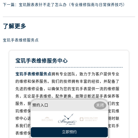
山西省晋城市城区黄华街宝玑售后服务中心（需提前预约）
下一篇：
宝玑腕表表针不走了怎么办（专业维修指南与日常保养技巧）
山西省晋中市榆次区顺城街宝玑售后服务中心（需提前预约）
山西省临汾市尧都区解放路宝玑售后服务中心（需提前预约）
了解更多
山西省吕梁市离石区永宁中路与建设街交叉口宝玑售后服务中心（需提前预约）
山西省朔州市朔城区怡西路与鄯阳西街交汇处宝玑售后服务中心（需提前预约）
宝玑手表维修服务点
山西省忻州市忻府区和平东街与七一南路交叉口宝玑售后服务中心（需提前预约）
山西省阳泉市郊区平阳东街与新城大道交叉口宝玑售后服务中心（需提前预约）
宝玑手表维修服务中心
山西省运城市盐湖区河东街宝玑售后服务中心（需提前预约）
山西省长治市潞州区英雄中路宝玑售后服务中心（需提前预约）
宝玑手表维修服务点
拥有专业团队，致力于为客户提供专业
山西省太原市迎泽区迎泽街道解放路15号亨得利名表维修授权店3楼宝玑售后服务中心（需提前预约）
的维修和保养服务。我们的技师拥有丰富的经验，并配备了
天津市和平区赤峰道136号天津国际金融中心26层2603室宝玑售后服务中心（需提前预约）
先进的维修设备，以确保为您的宝玑手表提供一流的维修服
务，无论是手表维修、配件更换、故障诊断还是手表保养等
安徽省安庆市迎江区人民路宝玑售后服务中心（需提前预约）
服务，我们都会用心对待，让您的手表焕发新生。我们的宝
预约入口
关闭
安徽省蚌埠市蚌山区淮河路宝玑售后服务中心（需提前预约）
玑维修保养服务网点遍布全国各地，为您提供便捷的宝玑维
安徽省亳州市谯城区魏武大道宝玑售后服务中心（需提前预约）
修中心选择。如果您有任何问题或需要维修服务，请随时联
安徽省池州市贵池区长江路宝玑售后服务中心（需提前预约）
系我们的客服团队，我们将全力以赴为您提供专业的宝玑手
安徽省滁州市琅琊区南谯北路宝玑售后服务中心（需提前预约）
立即预约
表维修保养服务。