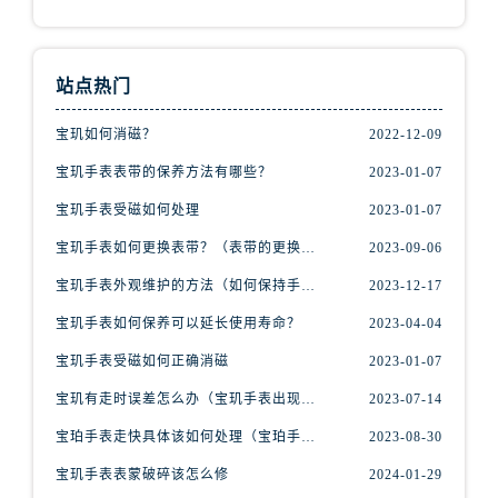
江苏省常州市新北区龙锦路1590号现代传媒中心5号楼10层1008室宝玑售后服务中心（需提前预约）
江苏省淮安市清江浦区淮海北路宝玑售后服务中心（需提前预约）
江苏省连云港市海州区通灌北路宝玑售后服务中心（需提前预约）
站点热门
江苏省南京市秦淮区中山南路1号南京中心22层22-C1-C3室宝玑售后服务中心（需提前预约）
江苏省宿迁市宿城区西湖路宝玑售后服务中心（需提前预约）
宝玑如何消磁？
2022-12-09
江苏省泰州市海陵区永定东路399号置地商务中心东塔（华润万象城）17层1706室宝玑售后服务中心（需提前预约）
宝玑手表表带的保养方法有哪些？
2023-01-07
江苏省徐州市鼓楼区淮海东路29号苏宁广场IFC国际金融中心35层3508室宝玑售后服务中心（需提前预约）
宝玑手表受磁如何处理
2023-01-07
江苏省盐城市盐都区世纪大道5号盐城金融城写字楼1号楼16层1604室宝玑售后服务中心（需提前预约）
宝玑手表如何更换表带？（表带的更换方法）
2023-09-06
江苏省扬州市邗江区国展路29号星耀天地写字楼1号楼18层1803室宝玑售后服务中心（需提前预约）
宝玑手表外观维护的方法（如何保持手表精美的外观）
2023-12-17
江苏省镇江市京口区中山东路宝玑售后服务中心（需提前预约）
江西省抚州市临川区赣东大道宝玑售后服务中心（需提前预约）
宝玑手表如何保养可以延长使用寿命？
2023-04-04
江西省赣州市章贡区文清路宝玑售后服务中心（需提前预约）
宝玑手表受磁如何正确消磁
2023-01-07
江西省吉安市吉州区井冈山大道宝玑售后服务中心（需提前预约）
宝玑有走时误差怎么办（宝玑手表出现误差原因）
2023-07-14
江西省景德镇市珠山区珠山中路宝玑售后服务中心（需提前预约）
宝珀手表走快具体该如何处理（宝珀手表走快什么原因）
2023-08-30
江西省九江市浔阳区浔阳路宝玑售后服务中心（需提前预约）
江西省南昌市红谷滩新区红谷中大道998号绿地双子塔（中央广场）A1座办公楼14层1407室宝玑售后服务中心（需提前预约）
宝玑手表表蒙破碎该怎么修
2024-01-29