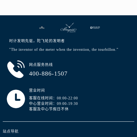
澳门特别行政区嘉模堂区官也街宝玑售后服务中心（需提前预约）
澳门省路氹城市金光大道宝玑售后服务中心（需提前预约）
澳门特别行政区望德堂区塔石广场宝玑售后服务中心（需提前预约）
福建省福州市晋安区竹屿路6号东二环泰禾广场2号楼5层509室宝玑售后服务中心（需提前预约）
福建省厦门市思明区湖滨东路95号万象城华润大厦B座11层1104室宝玑售后服务中心（需提前预约）
时计发明先驱，陀飞轮的发明者
广东省潮州市潮安区新风路与潮汕路交汇处宝玑售后服务中心（需提前预约）
"The inventor of the meter when the invention, the tourbillon.”
广东省广州市天河区天河路230号万菱汇国际中心A塔7层704室宝玑售后服务中心（需提前预约）
广东省广州市越秀区环市东路371-375号世界贸易中心大厦南塔15层1507室宝玑售后服务中心（需提前预约）
网点服务热线
广东省河源市源城区越王大道宝玑售后服务中心（需提前预约）
400-886-1507
广东省惠州市惠城区江北文昌一路7号华贸大厦1座30层3005室宝玑售后服务中心（需提前预约）
广东省江门市蓬江区广场西路宝玑售后服务中心（需提前预约）
营业时间
广东省揭阳市榕城进贤门步行街宝玑售后服务中心（需提前预约）
客服在线时间：08:00-22:00
中心营业时间：09:00-19:30
广东省茂名市电白区水东街道迎宾大道宝玑售后服务中心（需提前预约）
客服及中心节假日不休
广东省梅州市梅江区金燕大道宝玑售后服务中心（需提前预约）
广东省清远市清城区湖西路宝玑售后服务中心（需提前预约）
广东省汕头市龙湖区长平路宝玑售后服务中心（需提前预约）
站点导航