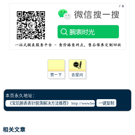
辽宁省锦州市古塔区中央大街宝玑售后服务中心（需提前预约）
辽宁省辽阳市白塔区新运大街宝玑售后服务中心（需提前预约）
辽宁省盘锦市兴隆台区石油大街宝玑售后服务中心（需提前预约）
辽宁省铁岭市银州区南马路宝玑售后服务中心（需提前预约）
辽宁省营口市站前区市府路与渤海大街交叉口宝玑售后服务中心（需提前预约）
辽宁省沈阳市沈河区中街路137号亨得利名表维修授权店1楼宝玑售后服务中心（需提前预约）
辽宁省沈阳市沈河区中街路83号亨得利名表维修授权店1楼宝玑售后服务中心（需提前预约）
北京市朝阳区建国门外大街甲6号华熙国际中心D座11层1102室宝玑售后服务中心（需提前预约）
北京市东城区东长安街1号王府井东方广场W3座6层602室宝玑售后服务中心（需提前预约）
赞一下
去提问
河北省保定市竞秀区朝阳北大街北国先天下宝玑售后服务中心（需提前预约）
内蒙古自治区阿拉善盟市左旗土尔扈特大街宝玑售后服务中心（需提前预约）
内蒙古自治区巴彦淖尔市临河区新华街宝玑售后服务中心（需提前预约）
本页永久地址：
一键复制
内蒙古自治区包头市青山区幸福路甲3号王府井百货名表维修宝玑售后服务中心（需提前预约）
内蒙古自治区赤峰市红山区哈达街宝玑售后服务中心（需提前预约）
内蒙古自治区鄂尔多斯市东胜区伊金霍洛街宝玑售后服务中心（需提前预约）
内蒙古自治区呼伦贝尔市海拉尔区中央街宝玑售后服务中心（需提前预约）
相关文章