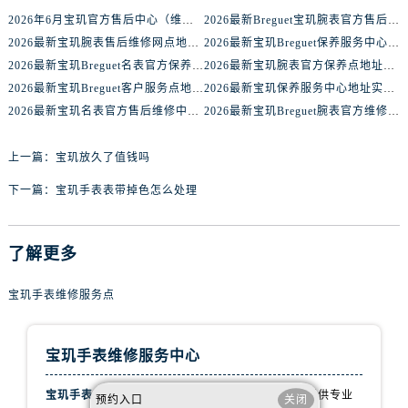
内蒙古自治区通辽市科尔沁区明仁大街宝玑售后服务中心（需提前预约）
2026年6月宝玑官方售后中心（维修保养）网点迁移及增设补充速报
2026最新Breguet宝玑腕表官方售后点地址考察报告
内蒙古自治区乌海市海勃湾区人民南路宝玑售后服务中心（需提前预约）
2026最新宝玑腕表售后维修网点地址调研报告
2026最新宝玑Breguet保养服务中心地址调研报告
内蒙古自治区乌兰察布市集宁区恩和大街宝玑售后服务中心（需提前预约）
2026最新宝玑Breguet名表官方保养中心地址考察报告
2026最新宝玑腕表官方保养点地址实地探访报告
内蒙古自治区锡林郭勒盟市锡林浩特市光明街与额尔敦路交叉口宝玑售后服务中心（需提前预约）
2026最新宝玑Breguet客户服务点地址考察报告
2026最新宝玑保养服务中心地址实地探访报告
内蒙古自治区兴安盟市乌兰浩特市兴安大街宝玑售后服务中心（需提前预约）
2026最新宝玑名表官方售后维修中心网点地址实地探访报告
2026最新宝玑Breguet腕表官方维修中心地址实地探访报告
山西省大同市平城区迎宾街宝玑售后服务中心（需提前预约）
上一篇：
宝玑放久了值钱吗
山西省晋城市城区黄华街宝玑售后服务中心（需提前预约）
山西省晋中市榆次区顺城街宝玑售后服务中心（需提前预约）
下一篇：
宝玑手表表带掉色怎么处理
山西省临汾市尧都区解放路宝玑售后服务中心（需提前预约）
山西省吕梁市离石区永宁中路与建设街交叉口宝玑售后服务中心（需提前预约）
了解更多
山西省朔州市朔城区怡西路与鄯阳西街交汇处宝玑售后服务中心（需提前预约）
山西省忻州市忻府区和平东街与七一南路交叉口宝玑售后服务中心（需提前预约）
宝玑手表维修服务点
山西省阳泉市郊区平阳东街与新城大道交叉口宝玑售后服务中心（需提前预约）
山西省运城市盐湖区河东街宝玑售后服务中心（需提前预约）
宝玑手表维修服务中心
山西省长治市潞州区英雄中路宝玑售后服务中心（需提前预约）
山西省太原市迎泽区迎泽街道解放路15号亨得利名表维修授权店3楼宝玑售后服务中心（需提前预约）
宝玑手表维修服务点
拥有专业团队，致力于为客户提供专业
预约入口
关闭