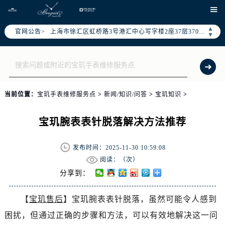
北京市朝阳区建国门外大街甲6号华熙国际中心写字楼D座11层1102室（需提前预约）

天津市和平区赤峰道136号天津国际金融中心写字楼26层2603室（需提前预约）
▲
官网公告>
上海市徐汇区虹桥路3号港汇中心写字楼2座37层3705室（需提前预约）
▼
上海市黄浦区南京东路299号宏伊国际广场写字楼8层806室（需提前预约）
南京市秦淮区中山南路1号（新街口）南京中心写字楼22层C1-1室（需提前预约）
常州市新北区龙锦路1590号现代传媒中心写字楼5号楼10层1008室（需提前预约）
徐州市鼓楼区淮海东路29号苏宁广场IFC国际金融中心写字楼35层3508室（需提前预约）
当前位置：
宝玑手表维修服务点
>
新闻/知识/问答
>
宝玑知识
>
扬州市邗江区国展路29号星耀天地写字楼1号楼18层1803室（需提前预约）
盐城市盐都区世纪大道5号盐城金融城写字楼1号楼16层1604室（需提前预约）
宝玑腕表表针脱落解决方法推荐
泰州市海陵区永定东路399号置地商务中心东塔写字楼（华润万象城）17层1706室（需提前预约）
宁波市江北区大闸南路500号来福士广场办公楼20层2009室（需提前预约）
发布时间：2025-11-30 10:59:08
杭州市上城区钱江路1366号华润大厦写字楼A座5层503-5室（需提前预约）
阅读：（
次）
金华市金东区东市南街777号金华万达广场写字楼4号楼22层2209室（需提前预约）
分享到：
绍兴市越城区胜利东路379号世茂天际中心写字楼8层805室（需提前预约）
【
宝玑售后
】宝玑腕表表针脱落，虽然可能令人感到
嘉兴市南湖区广益路705号嘉兴世界贸易中心写字楼A座13层1304室（需提前预约）
困扰，但通过正确的步骤和方法，可以有效地解决这一问
南昌市红谷滩新区红谷中大道998号绿地双子塔（中央广场）A1座办公楼14层07室（需提前预约）