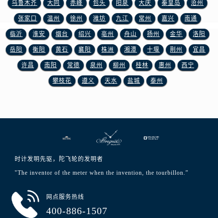
乌鲁木齐
大同
赤峰
包头
阳泉
大庆
秦皇岛
沧州
浙江省绍兴市越城区胜利东路379号世茂天际中心写字楼8层805室宝玑售后服务中心（需提前预约）
浙江省舟山市定海区解放东路宝玑售后服务中心（需提前预约）
张家口
温州
徐州
潍坊
九江
常州
嘉兴
南通
澳门特别行政区大堂区议事亭前地（新马路）宝玑售后服务中心（需提前预约）
临沂
淮安
烟台
绍兴
亳州
舟山
扬州
金华
洛阳
澳门特别行政区风顺堂区南湾大马路宝玑售后服务中心（需提前预约）
岳阳
衡阳
黄石
襄阳
株洲
湘潭
十堰
荆州
宜昌
澳门特别行政区花地玛堂区关闸广场宝玑售后服务中心（需提前预约）
许昌
南阳
常德
泉州
柳州
桂林
惠州
西宁
澳门特别行政区花王堂区大三巴商圈宝玑售后服务中心（需提前预约）
攀枝花
遵义
天水
盐城
泰州
澳门特别行政区嘉模堂区官也街宝玑售后服务中心（需提前预约）
澳门省路氹城市金光大道宝玑售后服务中心（需提前预约）
澳门特别行政区望德堂区塔石广场宝玑售后服务中心（需提前预约）
福建省福州市晋安区竹屿路6号东二环泰禾广场2号楼5层509室宝玑售后服务中心（需提前预约）
福建省厦门市思明区湖滨东路95号万象城华润大厦B座11层1104室宝玑售后服务中心（需提前预约）
广东省潮州市潮安区新风路与潮汕路交汇处宝玑售后服务中心（需提前预约）
时计发明先驱，陀飞轮的发明者
广东省广州市天河区天河路230号万菱汇国际中心A塔7层704室宝玑售后服务中心（需提前预约）
"The inventor of the meter when the invention, the tourbillon.”
广东省广州市越秀区环市东路371-375号世界贸易中心大厦南塔15层1507室宝玑售后服务中心（需提前预约）
广东省河源市源城区越王大道宝玑售后服务中心（需提前预约）
网点服务热线
广东省惠州市惠城区江北文昌一路7号华贸大厦1座30层3005室宝玑售后服务中心（需提前预约）
400-886-1507