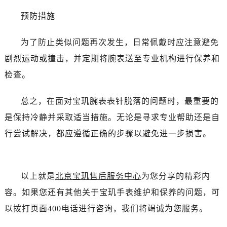
吉林省白城市洮北区明仁南街宝玑售后服务中心（需提前预约）
预防措施
吉林省白山市浑江区浑江大街宝玑售后服务中心（需提前预约）
吉林省吉林市船营区河南街宝玑售后服务中心（需提前预约）
为了防止类似问题再次发生，日常佩戴时应注意避免
吉林省辽源市龙山区人民大街宝玑售后服务中心（需提前预约）
剧烈运动或撞击，并定期将腕表送至专业机构进行保养和
吉林省梅河口市新华街道梅河大街宝玑售后服务中心（需提前预约）
检查。
吉林省四平市铁东区紫气大路与南九经街交汇处宝玑售后服务中心（需提前预约）
吉林省松原市宁江区五环大街宝玑售后服务中心（需提前预约）
总之，在面对宝玑腕表表针脱落的问题时，最重要的
吉林省通化市东昌区环通乡江南大街宝玑售后服务中心（需提前预约）
是保持冷静并采取适当措施。无论是寻求专业帮助还是自
吉林省延边市延吉市解放路宝玑售后服务中心（需提前预约）
辽宁省鞍山市铁东区站前街宝玑售后服务中心（需提前预约）
行尝试解决，都应遵循正确的步骤以避免进一步损害。
辽宁省本溪市平山区胜利路宝玑售后服务中心（需提前预约）
辽宁省朝阳市双塔区新华路宝玑售后服务中心（需提前预约）
辽宁省丹东市振兴区七经街宝玑售后服务中心（需提前预约）
以上就是
北京宝玑售后服务中心
为您分享的精彩内
辽宁省抚顺市新抚区东一路宝玑售后服务中心（需提前预约）
容。如果您还有其他关于宝玑手表维护和保养的问题，可
辽宁省阜新市海州区解放大街宝玑售后服务中心（需提前预约）
以拨打页面400电话进行咨询，我们将竭诚为您服务。
辽宁省葫芦岛市连山区中央路宝玑售后服务中心（需提前预约）