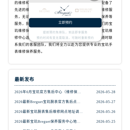
天津市和平区赤峰道136号天津国际金融中心26层2603室宝玑售后服务中心（需提前预约）
的维修和保养服务。我们的技师拥有丰富的经验，并配备了
先进的维修设备，以确保为您的宝玑手表提供一流的维修服
安徽省安庆市迎江区人民路宝玑售后服务中心（需提前预约）
务，无论是手表维修、配件更换、故障诊断还是手表保养等
安徽省蚌埠市蚌山区淮河路宝玑售后服务中心（需提前预约）
立即预约
服务，我们都会用心对待，让您的手表焕发新生。我们的宝
安徽省亳州市谯城区魏武大道宝玑售后服务中心（需提前预约）
玑维修保养服务网点遍布全国各地，为您提供便捷的宝玑维
提前预约免排队，到店即享服务
安徽省池州市贵池区长江路宝玑售后服务中心（需提前预约）
修中心选择。如果您有任何问题或需要维修服务，请随时联
预约时间有变无需取消，可随时重新预约
安徽省滁州市琅琊区南谯北路宝玑售后服务中心（需提前预约）
系我们的客服团队，我们将全力以赴为您提供专业的宝玑手
安徽省阜阳市颍州区颍州北路宝玑售后服务中心（需提前预约）
表维修保养服务。
安徽省淮北市相山区淮海路宝玑售后服务中心（需提前预约）
安徽省淮南市田家庵区国庆中路宝玑售后服务中心（需提前预约）
安徽省黄山市屯溪区黄山西路宝玑售后服务中心（需提前预约）
最新发布
安徽省六安市金安区解放中路宝玑售后服务中心（需提前预约）
安徽省马鞍山市雨山区湖南西路宝玑售后服务中心（需提前预约）
2026年6月宝玑官方售后中心（维修保养）网点迁移及增设补充速报
2026-05-28
安徽省宿州市埇桥区人民中路宝玑售后服务中心（需提前预约）
2026最新Breguet宝玑腕表官方售后点地址考察报告
2026-05-27
安徽省铜陵市铜官区石城大道宝玑售后服务中心（需提前预约）
2026最新宝玑腕表售后维修网点地址调研报告
2026-05-26
安徽省芜湖市镜湖区中山路步行街宝玑售后服务中心（需提前预约）
2026最新宝玑Breguet保养服务中心地址调研报告
2026-05-25
安徽省宣城市宣州区叠嶂西路宝玑售后服务中心（需提前预约）