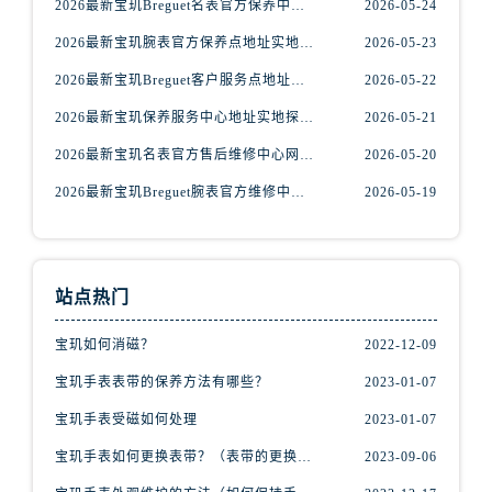
2026最新宝玑Breguet名表官方保养中心地址考察报告
2026-05-24
福建省龙岩市新罗区九一南路宝玑售后服务中心（需提前预约）
福建省南平市建阳区人民西路宝玑售后服务中心（需提前预约）
2026最新宝玑腕表官方保养点地址实地探访报告
2026-05-23
福建省宁德市蕉城区天湖东路宝玑售后服务中心（需提前预约）
2026最新宝玑Breguet客户服务点地址考察报告
2026-05-22
福建省莆田市城厢区霞林街道荔华东大道宝玑售后服务中心（需提前预约）
2026最新宝玑保养服务中心地址实地探访报告
2026-05-21
福建省三明市三元区东乾二路宝玑售后服务中心（需提前预约）
2026最新宝玑名表官方售后维修中心网点地址实地探访报告
2026-05-20
福建省漳州市龙文区步港路宝玑售后服务中心（需提前预约）
江苏省常州市新北区龙锦路1590号现代传媒中心5号楼10层1008室宝玑售后服务中心（需提前预约）
2026最新宝玑Breguet腕表官方维修中心地址实地探访报告
2026-05-19
江苏省淮安市清江浦区淮海北路宝玑售后服务中心（需提前预约）
江苏省连云港市海州区通灌北路宝玑售后服务中心（需提前预约）
江苏省南京市秦淮区中山南路1号南京中心22层22-C1-C3室宝玑售后服务中心（需提前预约）
站点热门
江苏省宿迁市宿城区西湖路宝玑售后服务中心（需提前预约）
宝玑如何消磁？
2022-12-09
江苏省泰州市海陵区永定东路399号置地商务中心东塔（华润万象城）17层1706室宝玑售后服务中心（需提前预约）
江苏省徐州市鼓楼区淮海东路29号苏宁广场IFC国际金融中心35层3508室宝玑售后服务中心（需提前预约）
宝玑手表表带的保养方法有哪些？
2023-01-07
江苏省盐城市盐都区世纪大道5号盐城金融城写字楼1号楼16层1604室宝玑售后服务中心（需提前预约）
宝玑手表受磁如何处理
2023-01-07
江苏省扬州市邗江区国展路29号星耀天地写字楼1号楼18层1803室宝玑售后服务中心（需提前预约）
宝玑手表如何更换表带？（表带的更换方法）
2023-09-06
江苏省镇江市京口区中山东路宝玑售后服务中心（需提前预约）