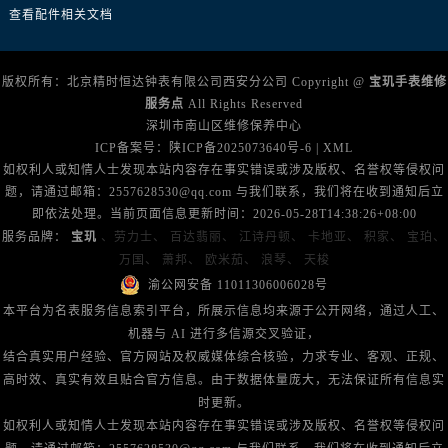
广西壮族自治区防城港市港口区金花茶大道宝玑售后服务中心（需提前预约）
查看配件相关文档
广西壮族自治区贵港市港北区港城街道布山大道与仙衣路交叉口宝玑售后服务中心（需提前预约）
广西壮族自治区桂林市秀峰区红岭路宝玑售后服务中心（需提前预约）
版权所有：北京精时恒达钟表有限公司西安分公司 Copyright @
宝玑手表维修
广西壮族自治区河池市金城江区金城江街道朝阳路宝玑售后服务中心（需提前预约）
服务点
All Rights Reserved
广西壮族自治区贺州市八步区城东街道灵峰南路宝玑售后服务中心（需提前预约）
深圳市南山区维修保养中心
广西壮族自治区来宾市兴宾区桂中大道宝玑售后服务中心（需提前预约）
ICP备案号：
陕ICP备2025073640号-6
|
XML
如权利人或知情人士发现本站内容存在事实错误或涉及版权、名誉权等侵权问
广西壮族自治区柳州市城中区中山中路宝玑售后服务中心（需提前预约）
题，请通过邮箱：2557628530@qq.com 与我们联系，我们将在收到通知后立
广西壮族自治区钦州市钦南区金海湾东大街宝玑售后服务中心（需提前预约）
即依法处理。当前页面信息更新时间：2026-05-28T14:38:26+08:00
广西壮族自治区梧州市万秀区龙湖镇高旺路宝玑售后服务中心（需提前预约）
服务品牌：
宝玑
、劳力士、
百达翡丽、
江诗丹顿、
卡地亚、
积家、
宝珀、
广西壮族自治区玉林市玉州区金玉路宝玑售后服务中心（需提前预约）
万国、
萧邦、
欧米茄、
浪琴、
天梭
渝公网安备 11011306006028号
海南省儋州市儋州市那大镇兰洋北路宝玑售后服务中心（需提前预约）
本平台为名表服务信息索引平台，所展示信息均来源于公开网络，通过人工、
海南省东方市八所镇解放西路宝玑售后服务中心（需提前预约）
机器与 AI 进行多信源交叉验证，
海南省琼海市嘉积镇东风路宝玑售后服务中心（需提前预约）
结合真实用户经验、官方网站及权威媒体综合核验，力求专业、客观、正规、
海南省三沙市西沙区西沙群岛永兴岛北京路宝玑售后服务中心（需提前预约）
高时效、真实有效且贴合官方信息。由于数据体量庞大，无法保证所有信息实
海南省三亚市吉阳区迎宾路宝玑售后服务中心（需提前预约）
时更新。
如权利人或知情人士发现本站内容存在事实错误或涉及版权、名誉权等侵权问
海南省万宁市万城镇解放路宝玑售后服务中心（需提前预约）