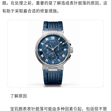
济南市历下区经十路11111号华润中心写字楼（万象城）15层1508室（需提前预约）
题。在处理之前，重要的是了解造成表针脱落的原因，这
广州市天河区天河路230号万菱汇国际中心写字楼A塔7层704室（需提前预约）
有助于采取最合适的修复措施。
广州市越秀区环市东路371-375号世界贸易中心大厦南塔写字楼15层07室（需提前预约）
深圳市罗湖区深南东路5001号华润大厦写字楼17层1701室（需提前预约）
惠州市惠城区江北文昌一路7号华贸大厦写字楼1座30层05室（需提前预约）
厦门市思明区湖滨东路95号华润大厦写字楼B座11层1104室（需提前预约）
福州市晋安区横屿路9号东二环泰禾中心写字楼2号楼5层509室（需提前预约）
成都市锦江区人民东路6号SAC东原中心写字楼24层2406B室（需提前预约）
重庆市江北区观音桥步行街2号融恒时代广场写字楼9层902室（需提前预约）
长沙市芙蓉区定王台街道建湘路393号世茂环球金融中心写字楼（芙蓉广场）10层13室（需提前预约）
郑州市二七区铭功路10号华润大厦写字楼29层2905室（需提前预约）
太原市迎泽区解放路15号亨得利名表服务中心（品牌授权店）3层整层（需提前预约）
沈阳市沈河区中街路137号亨得利名表服务中心（品牌授权店）1层整层（需提前预约）
沈阳市沈河区中街路83号亨得利名表服务中心（品牌授权店）1层整层（需提前预约）
了解原因
乌鲁木齐市天山区红山路26号时代广场（CCMALL）C座17层17-B（需提前预约）
温州市鹿城区锦绣路1067号置信广场10层1015室（需提前预约）
宝玑腕表表针脱落可能由多种因素引起，包括但不限