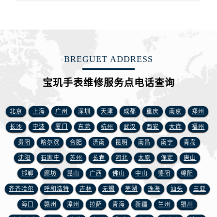
山东省临沂市兰山区解放路宝玑售后服务中心（需提前预约）
山东省日照市东港区烟台路宝玑售后服务中心（需提前预约）
山东省泰安市泰山区财源街道泰山大街宝玑售后服务中心（需提前预约）
山东省威海市环翠区新威海路89号振华商厦一楼名表维修宝玑售后服务中心（需提前预约）
山东省潍坊市奎文区东风东街宝玑售后服务中心（需提前预约）
BREGUET ADDRESS
山东省枣庄市滕州市北辛路与善国路交叉口宝玑售后服务中心（需提前预约）
宝玑手表维修服务点电话查询
山东省淄博市张店区金晶大道宝玑售后服务中心（需提前预约）
上海市黄浦区南京东路299号宏伊国际广场写字楼8层806室宝玑售后服务中心（需提前预约）
北京
上海
广州
深圳
天津
成都
重庆
南京
郑州
上海市徐汇区虹桥路3号港汇中心2座37层3705室宝玑售后服务中心（需提前预约）
浙江省杭州市上城区钱江路1366号华润大厦A座5层503-5室宝玑售后服务中心（需提前预约）
长沙
宁波
厦门
东莞
杭州
武汉
西安
大连
福州
浙江省湖州市吴兴区劳动路宝玑售后服务中心（需提前预约）
贵阳
哈尔滨
合肥
济南
昆明
南昌
南宁
青岛
浙江省嘉兴市南湖区广益路705号嘉兴世界贸易中心A座13层1304室宝玑售后服务中心（需提前预约）
沈阳
石家庄
苏州
长春
河北
太原
保定
唐山
浙江省金华市金东区东市南街777号金华万达广场4号楼22楼2209室宝玑售后服务中心（需提前预约）
邯郸
廊坊
昆山
广西
佛山
中山
德阳
绵阳
浙江省丽水市莲都区解放街宝玑售后服务中心（需提前预约）
齐齐哈尔
呼和浩特
吉林
无锡
芜湖
珠海
汕头
三亚
浙江省宁波市江北区大闸南路500号来福士广场办公楼20层2009室宝玑售后服务中心（需提前预约）
海口
赣州
漳州
拉萨
青海
新疆
兰州
银川
浙江省衢州市柯城区上街宝玑售后服务中心（需提前预约）