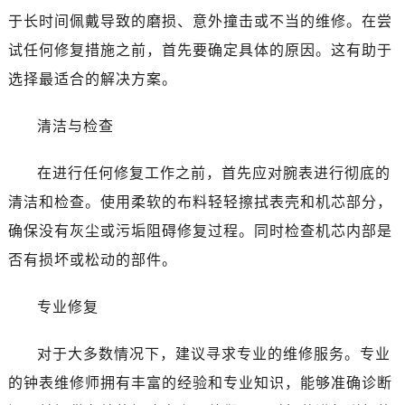
哈尔滨市南岗区东大直街146号上和置地广场金座12层1214室（需提前预约）
于长时间佩戴导致的磨损、意外撞击或不当的维修。在尝
大连市中山区人民路15号国际金融大厦7层G室（需提前预约）
试任何修复措施之前，首先要确定具体的原因。这有助于
佛山市禅城区季华五路57号万科金融中心C座12层1205室（需提前预约）
选择最适合的解决方案。
东莞市东城街道鸿福东路1号民盈国贸中心T1写字楼9层907室（需提前预约）
无锡市梁溪区人民中路139号恒隆广场写字楼1座11层1104室（需提前预约）
清洁与检查
南通市崇川区工农路57号圆融广场写字楼16层1603室（需提前预约）
苏州市苏州工业园区星港街199号苏州中心办公楼C座22层08室（需提前预约）
在进行任何修复工作之前，首先应对腕表进行彻底的
武汉市江汉区解放大道686号世界贸易大厦38层09室（需提前预约）
清洁和检查。使用柔软的布料轻轻擦拭表壳和机芯部分，
南宁市青秀区金湖路59号地王大厦12楼1224室（需提前预约）
确保没有灰尘或污垢阻碍修复过程。同时检查机芯内部是
合肥市蜀山区潜山路111号万象城华润大厦B座12楼03室（需提前预约）
否有损坏或松动的部件。
泉州市丰泽区宝洲路729号浦西万达中心写字楼A座7楼709室（需提前预约）
青岛市南区山东路6号华润大厦B座22层04室（需提前预约）
专业修复
烟台市芝罘区胜利路139号万达金融中心A座907室（需提前预约）
长春市朝阳区西安大路727号中银大厦A座(旺进大厦)18层09室（需提前预约）
对于大多数情况下，建议寻求专业的维修服务。专业
贵阳市南明区都司高架桥路33号亨特国际金融中心14楼14D（需提前预约）
的钟表维修师拥有丰富的经验和专业知识，能够准确诊断
昆明市盘龙区北京路928号同德昆明广场写字楼10层06室（需提前预约）