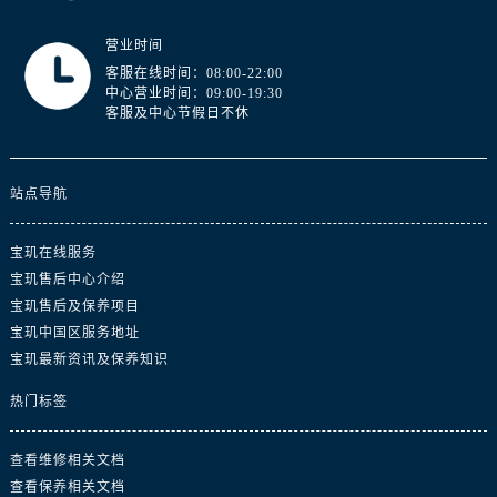
广东省江门市蓬江区广场西路宝玑售后服务中心（需提前预约）
广东省揭阳市榕城进贤门步行街宝玑售后服务中心（需提前预约）
营业时间
广东省茂名市电白区水东街道迎宾大道宝玑售后服务中心（需提前预约）
客服在线时间：08:00-22:00
中心营业时间：09:00-19:30
广东省梅州市梅江区金燕大道宝玑售后服务中心（需提前预约）
客服及中心节假日不休
广东省清远市清城区湖西路宝玑售后服务中心（需提前预约）
广东省汕头市龙湖区长平路宝玑售后服务中心（需提前预约）
广东省汕尾市城区香洲街道园林社区翠园街宝玑售后服务中心（需提前预约）
站点导航
广东省韶关市武江区芙蓉新区与老城中心交汇处宝玑售后服务中心（需提前预约）
宝玑在线服务
广东省深圳市罗湖区深南东路5001号华润大厦17层1701室宝玑售后服务中心（需提前预约）
宝玑售后中心介绍
广东省阳江市江城区东风一路宝玑售后服务中心（需提前预约）
宝玑售后及保养项目
广东省云浮市云城区金山路宝玑售后服务中心（需提前预约）
宝玑中国区服务地址
广东省湛江市赤坎区观海北路宝玑售后服务中心（需提前预约）
宝玑最新资讯及保养知识
广东省肇庆市端州区信安大道与砚都大道交汇处宝玑售后服务中心（需提前预约）
热门标签
广西壮族自治区百色市右江区中山二路宝玑售后服务中心（需提前预约）
广西壮族自治区北海市海城区北京路宝玑售后服务中心（需提前预约）
查看维修相关文档
广西壮族自治区崇左市江州区石景林街道友谊大道与丽川路交汇处宝玑售后服务中心（需提前预约）
查看保养相关文档