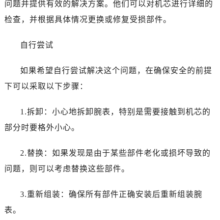
问题并提供有效的解决方案。他们可以对机芯进行详细的
石家庄市长安区中山东路39号勒泰中心写字楼B座13层07室（需提前预约）
西安市碑林区南关正街88号华侨城长安国际中心E座6楼10室（需提前预约）
检查，并根据具体情况更换或修复受损部件。
海口市龙华区金贸东路5号海口华润大厦B座17层1707室（需提前预约）
自行尝试
唐山市路南区新华东道100号万达广场写字楼A座10层1002室（需提前预约）
台州市椒江区东海大道1800号腾达中心东1幢20楼2002室（需提前预约）
如果希望自行尝试解决这个问题，在确保安全的前提
黑龙江省大庆市萨尔图区会战大街宝玑售后服务中心（需提前预约）
下可以采取以下步骤：
黑龙江省鹤岗市向阳区红军路宝玑售后服务中心（需提前预约）
黑龙江省黑河市爱辉区中央街宝玑售后服务中心（需提前预约）
1.拆卸：小心地拆卸腕表，特别是需要接触到机芯的
黑龙江省鸡西市鸡冠区红军路宝玑售后服务中心（需提前预约）
部分时要格外小心。
黑龙江省佳木斯市向阳区长安路宝玑售后服务中心（需提前预约）
黑龙江省牡丹江市东安区太平路宝玑售后服务中心（需提前预约）
2.替换：如果发现是由于某些部件老化或损坏导致的
黑龙江省七台河市桃山区大同街宝玑售后服务中心（需提前预约）
问题，则可以考虑替换这些部件。
黑龙江省齐齐哈尔市龙沙区龙华路宝玑售后服务中心（需提前预约）
黑龙江省双鸭山市尖山区新兴大街宝玑售后服务中心（需提前预约）
3.重新组装：确保所有部件正确安装后重新组装腕
黑龙江省绥化市北林区新华街与康庄路交叉口宝玑售后服务中心（需提前预约）
表。
黑龙江省伊春市伊美区通河路宝玑售后服务中心（需提前预约）