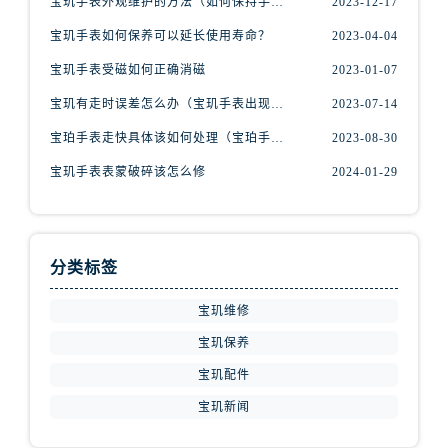
宝玑手表外观维护的方法（如何保持手表精美的外观）
2023-12-17
江西省抚州市临川区赣东大道宝玑售后服务中心（需提前预约）
江西省赣州市章贡区文清路宝玑售后服务中心（需提前预约）
宝玑手表如何保养可以延长使用寿命？
2023-04-04
江西省吉安市吉州区井冈山大道宝玑售后服务中心（需提前预约）
宝玑手表受磁如何正确消磁
2023-01-07
江西省景德镇市珠山区珠山中路宝玑售后服务中心（需提前预约）
宝玑有走时误差怎么办（宝玑手表出现误差原因）
2023-07-14
江西省九江市浔阳区浔阳路宝玑售后服务中心（需提前预约）
宝珀手表走快具体该如何处理（宝珀手表走快什么原因）
2023-08-30
江西省南昌市红谷滩新区红谷中大道998号绿地双子塔（中央广场）A1座办公楼14层1407室宝玑售后服务中心（需提前预约）
宝玑手表表蒙破碎该怎么修
2024-01-29
江西省萍乡市安源区萍安北大道与康庄路交叉口宝玑售后服务中心（需提前预约）
江西省上饶市信州区滨江西路宝玑售后服务中心（需提前预约）
江西省新余市渝水区北湖西路宝玑售后服务中心（需提前预约）
江西省宜春市袁州区中山中路宝玑售后服务中心（需提前预约）
分类标签
江西省鹰潭市月湖区胜利东路宝玑售后服务中心（需提前预约）
宝玑维修
山东省德州市德城区东风中路宝玑售后服务中心（需提前预约）
山东省东营市东营区济南路宝玑售后服务中心（需提前预约）
宝玑保养
山东省济南市历下区经十路11111号华润中心写字楼（万象城）15层1508室宝玑售后服务中心（需提前预约）
宝玑配件
山东省济宁市任城区太白楼路宝玑售后服务中心（需提前预约）
宝玑新闻
山东省莱芜市文化南路8号银座商城名表维修一楼名表维修宝玑售后服务中心（需提前预约）