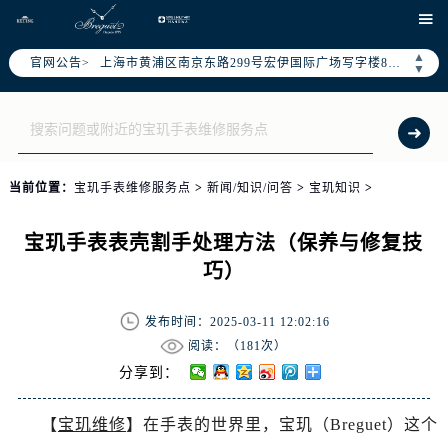
天津市和平区赤峰道136号天津国际金融中心写字楼26层2603室（需提前预约）

上海市徐汇区虹桥路3号港汇中心写字楼2座37层3705室（需提前预约）
▲
官网公告>
上海市黄浦区南京东路299号宏伊国际广场写字楼8层806室（需提前预约）
▼
南京市秦淮区中山南路1号（新街口）南京中心写字楼22层C1-1室（需提前预约）
常州市新北区龙锦路1590号现代传媒中心写字楼5号楼10层1008室（需提前预约）
徐州市鼓楼区淮海东路29号苏宁广场IFC国际金融中心写字楼35层3508室（需提前预约）
扬州市邗江区国展路29号星耀天地写字楼1号楼18层1803室（需提前预约）
当前位置：
宝玑手表维修服务点
>
新闻/知识/问答
>
宝玑知识
>
盐城市盐都区世纪大道5号盐城金融城写字楼1号楼16层1604室（需提前预约）
泰州市海陵区永定东路399号置地商务中心东塔写字楼（华润万象城）17层1706室（需提前预约）
宝玑手表表壳割手处理方法（保养与修复技
宁波市江北区大闸南路500号来福士广场办公楼20层2009室（需提前预约）
巧）
杭州市上城区钱江路1366号华润大厦写字楼A座5层503-5室（需提前预约）
金华市金东区东市南街777号金华万达广场写字楼4号楼22层2209室（需提前预约）
发布时间：2025-03-11 12:02:16
绍兴市越城区胜利东路379号世茂天际中心写字楼8层805室（需提前预约）
阅读：（
181次）
嘉兴市南湖区广益路705号嘉兴世界贸易中心写字楼A座13层1304室（需提前预约）
分享到：
南昌市红谷滩新区红谷中大道998号绿地双子塔（中央广场）A1座办公楼14层07室（需提前预约）
【
宝玑维修
】在手表的世界里，宝玑（Breguet）这个
济南市历下区经十路11111号华润中心写字楼（万象城）15层1508室（需提前预约）