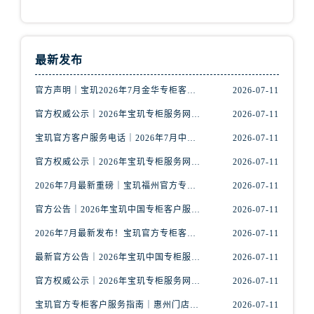
安徽省芜湖市镜湖区中山路步行街宝玑售后服务中心（需提前预约）
安徽省宣城市宣州区叠嶂西路宝玑售后服务中心（需提前预约）
福建省龙岩市新罗区九一南路宝玑售后服务中心（需提前预约）
最新发布
福建省南平市建阳区人民西路宝玑售后服务中心（需提前预约）
福建省宁德市蕉城区天湖东路宝玑售后服务中心（需提前预约）
官方声明｜宝玑2026年7月金华专柜客服热线正式更新，附信息总览
2026-07-11
福建省莆田市城厢区霞林街道荔华东大道宝玑售后服务中心（需提前预约）
官方权威公示｜2026年宝玑专柜服务网络焕新：赣州区门店客服热线全核验
2026-07-11
福建省三明市三元区东乾二路宝玑售后服务中心（需提前预约）
宝玑官方客户服务电话｜2026年7月中国专柜信息公示大全
2026-07-11
福建省漳州市龙文区步港路宝玑售后服务中心（需提前预约）
官方权威公示｜2026年宝玑专柜服务网络焕新：鞍山客户服务热线全核验
2026-07-11
江苏省常州市新北区龙锦路1590号现代传媒中心5号楼10层1008室宝玑售后服务中心（需提前预约）
江苏省淮安市清江浦区淮海北路宝玑售后服务中心（需提前预约）
2026年7月最新重磅｜宝玑福州官方专柜客户服务电话信息汇总
2026-07-11
江苏省连云港市海州区通灌北路宝玑售后服务中心（需提前预约）
官方公告｜2026年宝玑中国专柜客户服务热线核验升级（7月最新版）
2026-07-11
江苏省南京市秦淮区中山南路1号南京中心22层22-C1-C3室宝玑售后服务中心（需提前预约）
2026年7月最新发布！宝玑官方专柜客户服务电话+全国专柜重磅公示
2026-07-11
江苏省宿迁市宿城区西湖路宝玑售后服务中心（需提前预约）
最新官方公告｜2026年宝玑中国专柜服务信息整合，客服热线7月已更新
2026-07-11
江苏省泰州市海陵区永定东路399号置地商务中心东塔（华润万象城）17层1706室宝玑售后服务中心（需提前预约）
江苏省徐州市鼓楼区淮海东路29号苏宁广场IFC国际金融中心35层3508室宝玑售后服务中心（需提前预约）
官方权威公示｜2026年宝玑专柜服务网络焕新：金华门店客服热线全核验
2026-07-11
江苏省盐城市盐都区世纪大道5号盐城金融城写字楼1号楼16层1604室宝玑售后服务中心（需提前预约）
宝玑官方专柜客户服务指南｜惠州门店信息+官方热线全公开（2026年7月最新）
2026-07-11