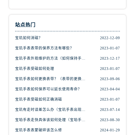
江苏省扬州市邗江区国展路29号星耀天地写字楼1号楼18层1803室宝玑售后服务中心（需提前预约）
江苏省镇江市京口区中山东路宝玑售后服务中心（需提前预约）
江西省抚州市临川区赣东大道宝玑售后服务中心（需提前预约）
站点热门
江西省赣州市章贡区文清路宝玑售后服务中心（需提前预约）
江西省吉安市吉州区井冈山大道宝玑售后服务中心（需提前预约）
宝玑如何消磁？
2022-12-09
江西省景德镇市珠山区珠山中路宝玑售后服务中心（需提前预约）
宝玑手表表带的保养方法有哪些？
2023-01-07
江西省九江市浔阳区浔阳路宝玑售后服务中心（需提前预约）
宝玑手表外观维护的方法（如何保持手表精美的外观）
2023-12-17
江西省南昌市红谷滩新区红谷中大道998号绿地双子塔（中央广场）A1座办公楼14层1407室宝玑售后服务中心（需提前预约）
宝玑手表受磁如何处理
2023-01-07
江西省萍乡市安源区萍安北大道与康庄路交叉口宝玑售后服务中心（需提前预约）
江西省上饶市信州区滨江西路宝玑售后服务中心（需提前预约）
宝玑手表如何更换表带？（表带的更换方法）
2023-09-06
江西省新余市渝水区北湖西路宝玑售后服务中心（需提前预约）
宝玑手表如何保养可以延长使用寿命？
2023-04-04
江西省宜春市袁州区中山中路宝玑售后服务中心（需提前预约）
宝玑手表受磁如何正确消磁
2023-01-07
江西省鹰潭市月湖区胜利东路宝玑售后服务中心（需提前预约）
宝玑有走时误差怎么办（宝玑手表出现误差原因）
2023-07-14
山东省德州市德城区东风中路宝玑售后服务中心（需提前预约）
宝珀手表走快具体该如何处理（宝珀手表走快什么原因）
2023-08-30
山东省东营市东营区济南路宝玑售后服务中心（需提前预约）
山东省济南市历下区经十路11111号华润中心写字楼（万象城）15层1508室宝玑售后服务中心（需提前预约）
宝玑手表表蒙破碎该怎么修
2024-01-29