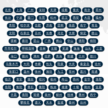
浙江省宁波市江北区大闸南路500号来福士广场办公楼20层2009室宝玑售后服务中心（需提前预约）
浙江省衢州市柯城区上街宝玑售后服务中心（需提前预约）
北京
上海
广州
深圳
天津
成都
重庆
南京
郑州
浙江省绍兴市越城区胜利东路379号世茂天际中心写字楼8层805室宝玑售后服务中心（需提前预约）
长沙
宁波
厦门
东莞
杭州
武汉
西安
大连
福州
浙江省舟山市定海区解放东路宝玑售后服务中心（需提前预约）
贵阳
哈尔滨
合肥
济南
昆明
南昌
南宁
青岛
澳门特别行政区大堂区议事亭前地（新马路）宝玑售后服务中心（需提前预约）
沈阳
石家庄
苏州
长春
河北
太原
保定
唐山
澳门特别行政区风顺堂区南湾大马路宝玑售后服务中心（需提前预约）
邯郸
廊坊
昆山
广西
佛山
中山
德阳
绵阳
澳门特别行政区花地玛堂区关闸广场宝玑售后服务中心（需提前预约）
齐齐哈尔
呼和浩特
吉林
无锡
芜湖
珠海
汕头
三亚
澳门特别行政区花王堂区大三巴商圈宝玑售后服务中心（需提前预约）
澳门特别行政区嘉模堂区官也街宝玑售后服务中心（需提前预约）
海口
赣州
漳州
拉萨
青海
新疆
兰州
银川
澳门省路氹城市金光大道宝玑售后服务中心（需提前预约）
乌鲁木齐
大同
赤峰
包头
阳泉
大庆
秦皇岛
沧州
澳门特别行政区望德堂区塔石广场宝玑售后服务中心（需提前预约）
张家口
温州
徐州
潍坊
九江
常州
嘉兴
南通
福建省福州市鼓楼区五四路128-1号恒力城写字楼15层03室宝玑售后服务中心（需提前预约）
临沂
淮安
烟台
绍兴
亳州
舟山
扬州
金华
洛阳
福建省厦门市思明区湖滨东路95号万象城华润大厦B座11层1104室宝玑售后服务中心（需提前预约）
岳阳
衡阳
黄石
襄阳
株洲
湘潭
十堰
荆州
宜昌
广东省潮州市潮安区新风路与潮汕路交汇处宝玑售后服务中心（需提前预约）
许昌
南阳
常德
泉州
柳州
桂林
惠州
西宁
广东省广州市天河区天河路230号万菱汇国际中心A塔7层704室宝玑售后服务中心（需提前预约）
攀枝花
遵义
天水
盐城
泰州
台州
广东省广州市越秀区环市东路371-375号世界贸易中心大厦南塔15层1507室宝玑售后服务中心（需提前预约）