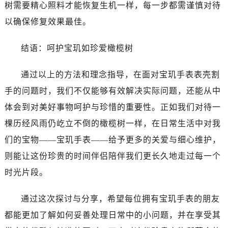
黑龙江省绥化市北林区新华街与康庄路交叉口宝玑售后服务中心（需提前预约）
树需要精心照料才能恢复生机一样，每一步都需谨慎对待
黑龙江省伊春市伊美区通河路宝玑售后服务中心（需提前预约）
以确保修复效果最佳。
吉林省白城市洮北区明仁南街宝玑售后服务中心（需提前预约）
吉林省白山市浑江区浑江大街宝玑售后服务中心（需提前预约）
结语：呵护宝玑如珍爱橄榄树
吉林省吉林市船营区河南街宝玑售后服务中心（需提前预约）
通过以上的方法和理念指导，在面对宝玑手表表壳割
吉林省辽源市龙山区人民大街宝玑售后服务中心（需提前预约）
吉林省梅河口市新华街道梅河大街宝玑售后服务中心（需提前预约）
手的问题时，我们不仅能够有效解决实际问题，还能从中
吉林省四平市铁东区紫气大路与南九经街交汇处宝玑售后服务中心（需提前预约）
体会到对美好事物呵护与珍惜的重要性。正如我们对待一
吉林省松原市宁江区五环大街宝玑售后服务中心（需提前预约）
棵历经风雨仍屹立不倒的橄榄树一样，在日常生活中对我
吉林省通化市东昌区环通乡江南大街宝玑售后服务中心（需提前预约）
们的宝物——宝玑手表——给予更多的关爱与细心维护，
吉林省延边市延吉市解放路宝玑售后服务中心（需提前预约）
则能让这份珍贵的时间伴侣陪伴我们更长久地走过每一个
辽宁省鞍山市铁东区站前街宝玑售后服务中心（需提前预约）
时光片段。
辽宁省本溪市平山区胜利路宝玑售后服务中心（需提前预约）
辽宁省朝阳市双塔区新华路宝玑售后服务中心（需提前预约）
通过这次探讨与分享，希望每位拥有宝玑手表的朋友
辽宁省丹东市振兴区七经街宝玑售后服务中心（需提前预约）
都能更加了解如何妥善处理日常中的小问题，并在享受其
辽宁省抚顺市新抚区东一路宝玑售后服务中心（需提前预约）