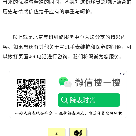
带来的优雅与精准的同时，不忘对这份珍贵之物所蕴含的
辽宁省阜新市海州区解放大街宝玑售后服务中心（需提前预约）
辽宁省葫芦岛市连山区中央路宝玑售后服务中心（需提前预约）
历史与情感价值给予应有的尊重与呵护。
辽宁省锦州市古塔区中央大街宝玑售后服务中心（需提前预约）
辽宁省辽阳市白塔区新运大街宝玑售后服务中心（需提前预约）
辽宁省盘锦市兴隆台区石油大街宝玑售后服务中心（需提前预约）
以上就是
北京宝玑维修服务中心
为您分享的精彩内
辽宁省铁岭市银州区南马路宝玑售后服务中心（需提前预约）
容。如果您还有其他关于宝玑手表维护和保养的问题，可
辽宁省营口市站前区市府路与渤海大街交叉口宝玑售后服务中心（需提前预约）
以拨打页面400电话进行咨询，我们将竭诚为您服务。
辽宁省沈阳市沈河区中街路137号亨得利名表维修授权店1楼宝玑售后服务中心（需提前预约）
辽宁省沈阳市沈河区中街路83号亨得利名表维修授权店1楼宝玑售后服务中心（需提前预约）
北京市朝阳区建国门外大街甲6号华熙国际中心D座11层1102室宝玑售后服务中心（需提前预约）
北京市东城区东长安街1号王府井东方广场W3座6层602室宝玑售后服务中心（需提前预约）
河北省保定市竞秀区朝阳北大街北国先天下宝玑售后服务中心（需提前预约）
内蒙古自治区阿拉善盟市左旗土尔扈特大街宝玑售后服务中心（需提前预约）
内蒙古自治区巴彦淖尔市临河区新华街宝玑售后服务中心（需提前预约）
内蒙古自治区包头市青山区幸福路甲3号王府井百货名表维修宝玑售后服务中心（需提前预约）
内蒙古自治区赤峰市红山区哈达街宝玑售后服务中心（需提前预约）
2