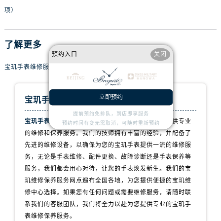
山西省长治市潞州区英雄中路宝玑售后服务中心（需提前预约）
项）
山西省太原市迎泽区迎泽街道解放路15号亨得利名表维修授权店3楼宝玑售后服务中心（需提前预约）
天津市和平区赤峰道136号天津国际金融中心26层2603室宝玑售后服务中心（需提前预约）
了解更多
安徽省安庆市迎江区人民路宝玑售后服务中心（需提前预约）
预约入口
关闭
安徽省蚌埠市蚌山区淮河路宝玑售后服务中心（需提前预约）
宝玑手表维修服务点
安徽省亳州市谯城区魏武大道宝玑售后服务中心（需提前预约）
安徽省池州市贵池区长江路宝玑售后服务中心（需提前预约）
立即预约
宝玑手表维修服务中心
安徽省滁州市琅琊区南谯北路宝玑售后服务中心（需提前预约）
安徽省阜阳市颍州区颍州北路宝玑售后服务中心（需提前预约）
提前预约免排队，到店即享服务
宝玑手表维修服务点
拥有专业团队，致力于为客户提供专业
预约时间有变无需取消，可随时重新预约
安徽省淮北市相山区淮海路宝玑售后服务中心（需提前预约）
的维修和保养服务。我们的技师拥有丰富的经验，并配备了
安徽省淮南市田家庵区国庆中路宝玑售后服务中心（需提前预约）
先进的维修设备，以确保为您的宝玑手表提供一流的维修服
安徽省黄山市屯溪区黄山西路宝玑售后服务中心（需提前预约）
务，无论是手表维修、配件更换、故障诊断还是手表保养等
服务，我们都会用心对待，让您的手表焕发新生。我们的宝
安徽省六安市金安区解放中路宝玑售后服务中心（需提前预约）
玑维修保养服务网点遍布全国各地，为您提供便捷的宝玑维
安徽省马鞍山市雨山区湖南西路宝玑售后服务中心（需提前预约）
修中心选择。如果您有任何问题或需要维修服务，请随时联
安徽省宿州市埇桥区人民中路宝玑售后服务中心（需提前预约）
系我们的客服团队，我们将全力以赴为您提供专业的宝玑手
安徽省铜陵市铜官区石城大道宝玑售后服务中心（需提前预约）
表维修保养服务。