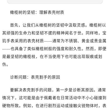
大连市中山区人民路15号国际金融大厦7层G室（需提前预约）
佛山市禅城区季华五路57号万科金融中心C座12层1205室（需提前预约）
橄榄树的坚韧：理解表壳材质
东莞市东城街道鸿福东路1号民盈国贸中心T1写字楼9层907室（需提前预约）
无锡市梁溪区人民中路139号恒隆广场写字楼1座11层1104室（需提前预约）
首先，让我们从橄榄树的坚韧中汲取灵感。橄榄树以
南通市崇川区工农路57号圆融广场写字楼16层1603室（需提前预约）
其顽强的生命力和坚韧不拔的精神闻名于世。同样地，宝
苏州市苏州工业园区星港街199号苏州中心办公楼C座22层08室（需提前预约）
玑手表采用的表壳材质——通常为不锈钢、黄金或贵金属
武汉市江汉区解放大道686号世界贸易大厦38层09室（需提前预约）
——也具备了类似橄榄树般的强度和耐久性。然而，即便
南宁市青秀区金湖路59号地王大厦12楼1224室（需提前预约）
是最坚韧的橄榄枝，在不当使用下也可能出现裂痕或划
合肥市蜀山区潜山路111号万象城华润大厦B座12楼03室（需提前预约）
泉州市丰泽区宝洲路729号浦西万达中心写字楼A座7楼709室（需提前预约）
伤。
青岛市南区山东路6号华润大厦B座22层04室（需提前预约）
诊断问题：表壳割手的原因
烟台市芝罘区胜利路139号万达金融中心A座907室（需提前预约）
长春市朝阳区西安大路727号中银大厦A座(旺进大厦)18层09室（需提前预约）
要解决表壳割手的问题，第一步是诊断其原因。通常
贵阳市南明区都司高架桥路33号亨特国际金融中心14楼14D（需提前预约）
情况下，这可能是由于佩戴者在日常活动中不小心碰撞到
昆明市盘龙区北京路928号同德昆明广场写字楼10层06室（需提前预约）
石家庄市长安区中山东路39号勒泰中心写字楼B座13层07室（需提前预约）
硬物所致。例如，在进行剧烈运动或接触尖锐物体时，表