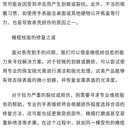
西安市碑林区南关正街88号华侨城长安国际中心E座6楼10室（需提前预约）
壳可能会因受到冲击而产生划痕或裂纹。此外，不当的佩
海口市龙华区金贸东路5号海口华润大厦B座17层1707室（需提前预约）
戴习惯，如使用手表敲击桌面或其他硬物以开瓶盖等行
唐山市路南区新华东道100号万达广场写字楼A座10层1002室（需提前预约）
为，也是导致表壳损伤的原因之一。
台州市椒江区东海大道1800号腾达中心东1幢20楼2002室（需提前预约）
内蒙古自治区呼和浩特市玉泉区大学西街70号华润万象城写字楼（鄂尔多斯大厦）23层2326室（需提前预约）
橄榄枝般的修复之道
甘肃省兰州市七里河区西津西路16号兰州中心写字楼21层2102室（需提前预约）
重庆市解放碑渝中区民权路28号英利国际金融中心写字楼20层01室（需提前预约）
面对表壳割手的问题，我们可以借鉴橄榄树自愈的能
黑龙江省大庆市萨尔图区会战大街宝玑售后服务中心（需提前预约）
力来寻找解决方案。对于轻微的划痕或磨损，可以尝试使
黑龙江省鹤岗市向阳区红军路宝玑售后服务中心（需提前预约）
用专业的珠宝抛光膏进行清洁和抛光处理。这类产品能够
黑龙江省黑河市爱辉区中央街宝玑售后服务中心（需提前预约）
有效去除表面的微小划痕，并恢复金属表面的光泽度。
黑龙江省鸡西市鸡冠区红军路宝玑售后服务中心（需提前预约）
黑龙江省佳木斯市向阳区长安路宝玑售后服务中心（需提前预约）
对于较为严重的裂纹或损伤，则需要寻求专业维修服
黑龙江省牡丹江市东安区太平路宝玑售后服务中心（需提前预约）
务的帮助。专业的手表维修师会根据损伤程度选择合适的
黑龙江省七台河市桃山区大同街宝玑售后服务中心（需提前预约）
修复方法，这可能包括更换受损部件、精细打磨或甚至是
黑龙江省齐齐哈尔市龙沙区龙华路宝玑售后服务中心（需提前预约）
重新喷漆等步骤。在这个过程中，就如同一棵受伤的橄榄
黑龙江省双鸭山市尖山区新兴大街宝玑售后服务中心（需提前预约）