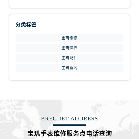
山东省济宁市任城区太白楼路宝玑售后服务中心（需提前预约）
山东省莱芜市文化南路8号银座商城名表维修一楼名表维修宝玑售后服务中心（需提前预约）
山东省临沂市兰山区解放路宝玑售后服务中心（需提前预约）
分类标签
山东省日照市东港区烟台路宝玑售后服务中心（需提前预约）
山东省泰安市泰山区财源街道泰山大街宝玑售后服务中心（需提前预约）
宝玑维修
山东省威海市环翠区新威海路89号振华商厦一楼名表维修宝玑售后服务中心（需提前预约）
宝玑保养
山东省潍坊市奎文区东风东街宝玑售后服务中心（需提前预约）
宝玑配件
山东省枣庄市滕州市北辛路与善国路交叉口宝玑售后服务中心（需提前预约）
宝玑新闻
山东省淄博市张店区金晶大道宝玑售后服务中心（需提前预约）
上海市黄浦区南京东路299号宏伊国际广场写字楼8层806室宝玑售后服务中心（需提前预约）
上海市徐汇区虹桥路3号港汇中心2座37层3705室宝玑售后服务中心（需提前预约）
浙江省杭州市上城区钱江路1366号华润大厦A座5层503-5室宝玑售后服务中心（需提前预约）
浙江省湖州市吴兴区劳动路宝玑售后服务中心（需提前预约）
浙江省嘉兴市南湖区广益路705号嘉兴世界贸易中心A座13层1304室宝玑售后服务中心（需提前预约）
BREGUET ADDRESS
浙江省金华市金东区东市南街777号金华万达广场4号楼22楼2209室宝玑售后服务中心（需提前预约）
宝玑手表维修服务点电话查询
浙江省丽水市莲都区解放街宝玑售后服务中心（需提前预约）