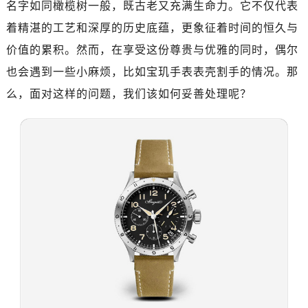
名字如同橄榄树一般，既古老又充满生命力。它不仅代表
广州市天河区天河路230号万菱汇国际中心写字楼A塔7层704室（需提前预约）
广州市越秀区环市东路371-375号世界贸易中心大厦南塔写字楼15层07室（需提前预约）
着精湛的工艺和深厚的历史底蕴，更象征着时间的恒久与
深圳市罗湖区深南东路5001号华润大厦写字楼17层1701室（需提前预约）
价值的累积。然而，在享受这份尊贵与优雅的同时，偶尔
惠州市惠城区江北文昌一路7号华贸大厦写字楼1座30层05室（需提前预约）
也会遇到一些小麻烦，比如宝玑手表表壳割手的情况。那
厦门市思明区湖滨东路95号华润大厦写字楼B座11层1104室（需提前预约）
么，面对这样的问题，我们该如何妥善处理呢？
福州市鼓楼区五四路128-1号恒力城写字楼15层03室（需提前预约）
成都市锦江区人民东路6号SAC东原中心写字楼24层2406B室（需提前预约）
重庆市江北区观音桥步行街2号融恒时代广场写字楼9层902室（需提前预约）
长沙市芙蓉区定王台街道建湘路393号世茂环球金融中心写字楼（芙蓉广场）10层13室（需提前预约）
郑州市二七区铭功路10号华润大厦写字楼29层2905室（需提前预约）
太原市迎泽区解放路15号亨得利名表服务中心（品牌授权店）3层整层（需提前预约）
沈阳市沈河区中街路137号亨得利名表服务中心（品牌授权店）1层整层（需提前预约）
沈阳市沈河区中街路83号亨得利名表服务中心（品牌授权店）1层整层（需提前预约）
乌鲁木齐市天山区红山路26号时代广场（CCMALL）C座17层17-B（需提前预约）
温州市鹿城区锦绣路1067号置信广场10层1015室（需提前预约）
哈尔滨市道里区友谊西路600号富力中心T2座写字楼29层03室（需提前预约）