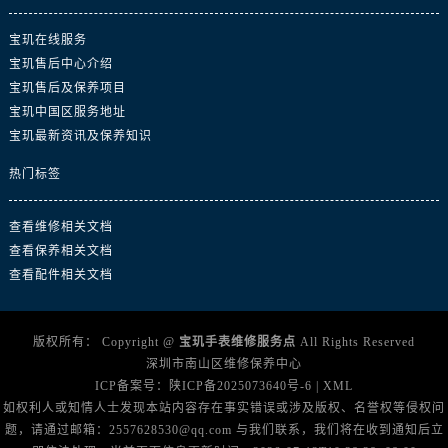
广西壮族自治区北海市海城区北京路宝玑售后服务中心（需提前预约）
广西壮族自治区崇左市江州区石景林街道友谊大道与丽川路交汇处宝玑售后服务中心（需提前预约）
宝玑在线服务
广西壮族自治区防城港市港口区金花茶大道宝玑售后服务中心（需提前预约）
宝玑售后中心介绍
宝玑售后及保养项目
广西壮族自治区贵港市港北区港城街道布山大道与仙衣路交叉口宝玑售后服务中心（需提前预约）
宝玑中国区服务地址
广西壮族自治区桂林市秀峰区红岭路宝玑售后服务中心（需提前预约）
宝玑最新资讯及保养知识
广西壮族自治区河池市金城江区金城江街道朝阳路宝玑售后服务中心（需提前预约）
热门标签
广西壮族自治区贺州市八步区城东街道灵峰南路宝玑售后服务中心（需提前预约）
广西壮族自治区来宾市兴宾区桂中大道宝玑售后服务中心（需提前预约）
查看维修相关文档
广西壮族自治区柳州市城中区中山中路宝玑售后服务中心（需提前预约）
查看保养相关文档
广西壮族自治区钦州市钦南区金海湾东大街宝玑售后服务中心（需提前预约）
查看配件相关文档
广西壮族自治区梧州市万秀区龙湖镇高旺路宝玑售后服务中心（需提前预约）
广西壮族自治区玉林市玉州区金玉路宝玑售后服务中心（需提前预约）
版权所有：
Copyright @
宝玑手表维修服务点
All Rights Reserved
海南省儋州市儋州市那大镇兰洋北路宝玑售后服务中心（需提前预约）
深圳市南山区维修保养中心
海南省东方市八所镇解放西路宝玑售后服务中心（需提前预约）
ICP备案号：
陕ICP备2025073640号-6
|
XML
海南省琼海市嘉积镇东风路宝玑售后服务中心（需提前预约）
如权利人或知情人士发现本站内容存在事实错误或涉及版权、名誉权等侵权问
海南省三沙市西沙区西沙群岛永兴岛北京路宝玑售后服务中心（需提前预约）
题，请通过邮箱：2557628530@qq.com 与我们联系，我们将在收到通知后立