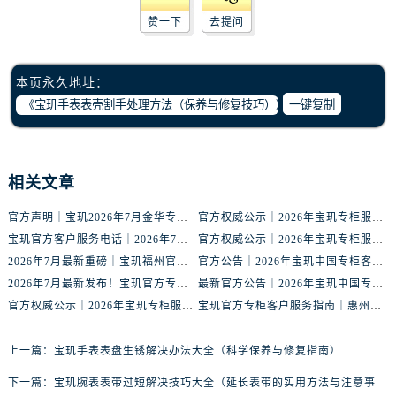
内蒙古自治区鄂尔多斯市东胜区伊金霍洛街宝玑售后服务中心（需提前预约）
赞一下
去提问
内蒙古自治区呼伦贝尔市海拉尔区中央街宝玑售后服务中心（需提前预约）
内蒙古自治区通辽市科尔沁区明仁大街宝玑售后服务中心（需提前预约）
内蒙古自治区乌海市海勃湾区人民南路宝玑售后服务中心（需提前预约）
本页永久地址：
一键复制
内蒙古自治区乌兰察布市集宁区恩和大街宝玑售后服务中心（需提前预约）
内蒙古自治区锡林郭勒盟市锡林浩特市光明街与额尔敦路交叉口宝玑售后服务中心（需提前预约）
内蒙古自治区兴安盟市乌兰浩特市兴安大街宝玑售后服务中心（需提前预约）
山西省大同市平城区迎宾街宝玑售后服务中心（需提前预约）
相关文章
山西省晋城市城区黄华街宝玑售后服务中心（需提前预约）
官方声明｜宝玑2026年7月金华专柜客服热线正式更新，附信息总览
官方权威公示｜2026年宝玑专柜服务网络焕新：赣州区门店客服热线全核验
山西省晋中市榆次区顺城街宝玑售后服务中心（需提前预约）
宝玑官方客户服务电话｜2026年7月中国专柜信息公示大全
官方权威公示｜2026年宝玑专柜服务网络焕新：鞍山客户服务热线全核验
山西省临汾市尧都区解放路宝玑售后服务中心（需提前预约）
2026年7月最新重磅｜宝玑福州官方专柜客户服务电话信息汇总
官方公告｜2026年宝玑中国专柜客户服务热线核验升级（7月最新版）
山西省吕梁市离石区永宁中路与建设街交叉口宝玑售后服务中心（需提前预约）
2026年7月最新发布！宝玑官方专柜客户服务电话+全国专柜重磅公示
最新官方公告｜2026年宝玑中国专柜服务信息整合，客服热线7月已更新
山西省朔州市朔城区怡西路与鄯阳西街交汇处宝玑售后服务中心（需提前预约）
官方权威公示｜2026年宝玑专柜服务网络焕新：金华门店客服热线全核验
宝玑官方专柜客户服务指南｜惠州门店信息+官方热线全公开（2026年7月最新）
山西省忻州市忻府区和平东街与七一南路交叉口宝玑售后服务中心（需提前预约）
上一篇：
宝玑手表表盘生锈解决办法大全（科学保养与修复指南）
山西省阳泉市郊区平阳东街与新城大道交叉口宝玑售后服务中心（需提前预约）
山西省运城市盐湖区河东街宝玑售后服务中心（需提前预约）
下一篇：
宝玑腕表表带过短解决技巧大全（延长表带的实用方法与注意事