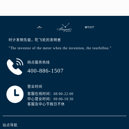
广东省河源市源城区越王大道宝玑售后服务中心（需提前预约）
广东省惠州市惠城区江北文昌一路7号华贸大厦1座30层3005室宝玑售后服务中心（需提前预约）
广东省江门市蓬江区广场西路宝玑售后服务中心（需提前预约）
广东省揭阳市榕城进贤门步行街宝玑售后服务中心（需提前预约）
广东省茂名市电白区水东街道迎宾大道宝玑售后服务中心（需提前预约）
时计发明先驱，陀飞轮的发明者
广东省梅州市梅江区金燕大道宝玑售后服务中心（需提前预约）
"The inventor of the meter when the invention, the tourbillon.”
广东省清远市清城区湖西路宝玑售后服务中心（需提前预约）
广东省汕头市龙湖区长平路宝玑售后服务中心（需提前预约）
网点服务热线
广东省汕尾市城区香洲街道园林社区翠园街宝玑售后服务中心（需提前预约）
400-886-1507
广东省韶关市武江区芙蓉新区与老城中心交汇处宝玑售后服务中心（需提前预约）
广东省深圳市罗湖区深南东路5001号华润大厦17层1701室宝玑售后服务中心（需提前预约）
营业时间
广东省阳江市江城区东风一路宝玑售后服务中心（需提前预约）
客服在线时间：08:00-22:00
广东省云浮市云城区金山路宝玑售后服务中心（需提前预约）
中心营业时间：09:00-19:30
客服及中心节假日不休
广东省湛江市赤坎区观海北路宝玑售后服务中心（需提前预约）
广东省肇庆市端州区信安大道与砚都大道交汇处宝玑售后服务中心（需提前预约）
广西壮族自治区百色市右江区中山二路宝玑售后服务中心（需提前预约）
站点导航