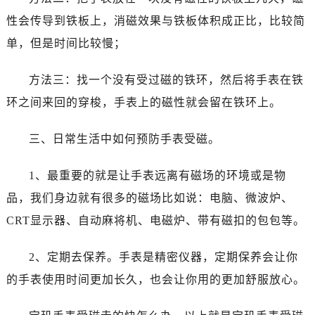
石家庄市长安区中山东路39号勒泰中心写字楼B座13层07室（需提前预约）
性会传导到铁板上，消磁效果与铁板体积成正比，比较简
西安市碑林区南关正街88号华侨城长安国际中心E座6楼10室（需提前预约）
单，但是时间比较慢；
海口市龙华区金贸东路5号海口华润大厦B座17层1707室（需提前预约）
唐山市路南区新华东道100号万达广场写字楼A座10层1002室（需提前预约）
方法三：找一个没有受过磁的铁环，然后将手表在铁
台州市椒江区东海大道1800号腾达中心东1幢20楼2002室（需提前预约）
环之间来回的穿梭，手表上的磁性就会留在铁环上。
内蒙古自治区呼和浩特市玉泉区大学西街70号华润万象城写字楼（鄂尔多斯大厦）23层2326室（需提前预约）
甘肃省兰州市七里河区西津西路16号兰州中心写字楼21层2102室（需提前预约）
三、日常生活中如何预防手表受磁。
重庆市解放碑渝中区民权路28号英利国际金融中心写字楼20层01室（需提前预约）
黑龙江省大庆市萨尔图区会战大街宝玑售后服务中心（需提前预约）
1、最重要的就是让手表远离有磁场的环境或是物
黑龙江省鹤岗市向阳区红军路宝玑售后服务中心（需提前预约）
品，我们身边就有很多的磁场比如说：电脑、微波炉、
黑龙江省黑河市爱辉区中央街宝玑售后服务中心（需提前预约）
CRT显示器、自动麻将机、电磁炉、带有磁扣的包包等。
黑龙江省鸡西市鸡冠区红军路宝玑售后服务中心（需提前预约）
黑龙江省佳木斯市向阳区长安路宝玑售后服务中心（需提前预约）
2、定期去保养。手表是精密仪器，定期保养会让你
黑龙江省牡丹江市东安区太平路宝玑售后服务中心（需提前预约）
的手表使用时间更加长久，也会让你用的更加舒服放心。
黑龙江省七台河市桃山区大同街宝玑售后服务中心（需提前预约）
黑龙江省齐齐哈尔市龙沙区龙华路宝玑售后服务中心（需提前预约）