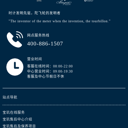
浙江省丽水市莲都区解放街宝玑售后服务中心（需提前预约）
浙江省宁波市江北区大闸南路500号来福士广场办公楼20层2009室宝玑售后服务中心（需提前预约）
时计发明先驱，陀飞轮的发明者
浙江省衢州市柯城区上街宝玑售后服务中心（需提前预约）
"The inventor of the meter when the invention, the tourbillon.”
浙江省绍兴市越城区胜利东路379号世茂天际中心写字楼8层805室宝玑售后服务中心（需提前预约）
浙江省舟山市定海区解放东路宝玑售后服务中心（需提前预约）
网点服务热线
澳门特别行政区大堂区议事亭前地（新马路）宝玑售后服务中心（需提前预约）
400-886-1507
澳门特别行政区风顺堂区南湾大马路宝玑售后服务中心（需提前预约）
澳门特别行政区花地玛堂区关闸广场宝玑售后服务中心（需提前预约）
营业时间
澳门特别行政区花王堂区大三巴商圈宝玑售后服务中心（需提前预约）
客服在线时间：08:00-22:00
中心营业时间：09:00-19:30
澳门特别行政区嘉模堂区官也街宝玑售后服务中心（需提前预约）
客服及中心节假日不休
澳门省路氹城市金光大道宝玑售后服务中心（需提前预约）
澳门特别行政区望德堂区塔石广场宝玑售后服务中心（需提前预约）
站点导航
福建省福州市鼓楼区五四路128-1号恒力城写字楼15层03室宝玑售后服务中心（需提前预约）
福建省厦门市思明区湖滨东路95号万象城华润大厦B座11层1104室宝玑售后服务中心（需提前预约）
宝玑在线服务
广东省潮州市潮安区新风路与潮汕路交汇处宝玑售后服务中心（需提前预约）
宝玑售后中心介绍
广东省广州市天河区天河路230号万菱汇国际中心A塔7层704室宝玑售后服务中心（需提前预约）
宝玑售后及保养项目