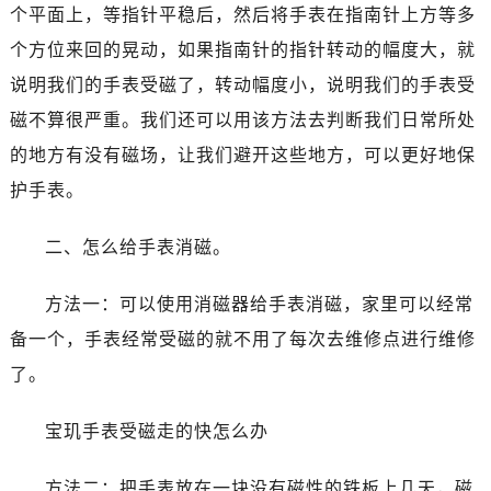
哈尔滨市道里区友谊西路600号富力中心T2座写字楼29层03室（需提前预约）
个平面上，等指针平稳后，然后将手表在指南针上方等多
大连市中山区人民路15号国际金融大厦7层G室（需提前预约）
个方位来回的晃动，如果指南针的指针转动的幅度大，就
佛山市禅城区季华五路57号万科金融中心C座12层1205室（需提前预约）
说明我们的手表受磁了，转动幅度小，说明我们的手表受
东莞市东城街道鸿福东路1号民盈国贸中心T1写字楼9层907室（需提前预约）
磁不算很严重。我们还可以用该方法去判断我们日常所处
无锡市梁溪区人民中路139号恒隆广场写字楼1座11层1104室（需提前预约）
的地方有没有磁场，让我们避开这些地方，可以更好地保
南通市崇川区工农路57号圆融广场写字楼16层1603室（需提前预约）
护手表。
苏州市苏州工业园区星港街199号苏州中心办公楼C座22层08室（需提前预约）
武汉市江汉区解放大道686号世界贸易大厦38层09室（需提前预约）
二、怎么给手表消磁。
南宁市青秀区金湖路59号地王大厦12楼1224室（需提前预约）
合肥市蜀山区潜山路111号万象城华润大厦B座12楼03室（需提前预约）
方法一：可以使用消磁器给手表消磁，家里可以经常
泉州市丰泽区宝洲路729号浦西万达中心写字楼A座7楼709室（需提前预约）
备一个，手表经常受磁的就不用了每次去维修点进行维修
青岛市南区山东路6号华润大厦B座22层04室（需提前预约）
了。
烟台市芝罘区胜利路139号万达金融中心A座907室（需提前预约）
长春市朝阳区西安大路727号中银大厦A座(旺进大厦)18层09室（需提前预约）
宝玑手表受磁走的快怎么办
贵阳市南明区都司高架桥路33号亨特国际金融中心14楼14D（需提前预约）
昆明市盘龙区北京路928号同德昆明广场写字楼10层06室（需提前预约）
方法二：把手表放在一块没有磁性的铁板上几天，磁