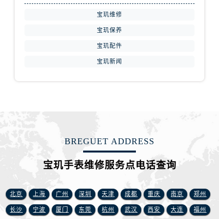
江苏省盐城市盐都区世纪大道5号盐城金融城写字楼1号楼16层1604室宝玑售后服务中心（需提前预约）
宝玑维修
江苏省扬州市邗江区国展路29号星耀天地写字楼1号楼18层1803室宝玑售后服务中心（需提前预约）
宝玑保养
江苏省镇江市京口区中山东路宝玑售后服务中心（需提前预约）
江西省抚州市临川区赣东大道宝玑售后服务中心（需提前预约）
宝玑配件
江西省赣州市章贡区文清路宝玑售后服务中心（需提前预约）
宝玑新闻
江西省吉安市吉州区井冈山大道宝玑售后服务中心（需提前预约）
江西省景德镇市珠山区珠山中路宝玑售后服务中心（需提前预约）
江西省九江市浔阳区浔阳路宝玑售后服务中心（需提前预约）
江西省南昌市红谷滩新区红谷中大道998号绿地双子塔（中央广场）A1座办公楼14层1407室宝玑售后服务中心（需提前预约）
江西省萍乡市安源区萍安北大道与康庄路交叉口宝玑售后服务中心（需提前预约）
BREGUET ADDRESS
江西省上饶市信州区滨江西路宝玑售后服务中心（需提前预约）
江西省新余市渝水区北湖西路宝玑售后服务中心（需提前预约）
宝玑手表维修服务点电话查询
江西省宜春市袁州区中山中路宝玑售后服务中心（需提前预约）
江西省鹰潭市月湖区胜利东路宝玑售后服务中心（需提前预约）
北京
上海
广州
深圳
天津
成都
重庆
南京
郑州
山东省德州市德城区东风中路宝玑售后服务中心（需提前预约）
山东省东营市东营区济南路宝玑售后服务中心（需提前预约）
长沙
宁波
厦门
东莞
杭州
武汉
西安
大连
福州