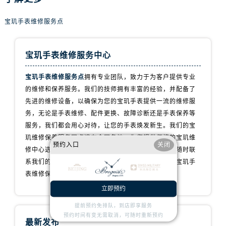
内蒙古自治区赤峰市红山区哈达街宝玑售后服务中心（需提前预约）
内蒙古自治区鄂尔多斯市东胜区伊金霍洛街宝玑售后服务中心（需提前预约）
宝玑手表维修服务点
内蒙古自治区呼伦贝尔市海拉尔区中央街宝玑售后服务中心（需提前预约）
内蒙古自治区通辽市科尔沁区明仁大街宝玑售后服务中心（需提前预约）
宝玑手表维修服务中心
内蒙古自治区乌海市海勃湾区人民南路宝玑售后服务中心（需提前预约）
内蒙古自治区乌兰察布市集宁区恩和大街宝玑售后服务中心（需提前预约）
宝玑手表维修服务点
拥有专业团队，致力于为客户提供专业
内蒙古自治区锡林郭勒盟市锡林浩特市光明街与额尔敦路交叉口宝玑售后服务中心（需提前预约）
的维修和保养服务。我们的技师拥有丰富的经验，并配备了
先进的维修设备，以确保为您的宝玑手表提供一流的维修服
内蒙古自治区兴安盟市乌兰浩特市兴安大街宝玑售后服务中心（需提前预约）
务，无论是手表维修、配件更换、故障诊断还是手表保养等
山西省大同市平城区迎宾街宝玑售后服务中心（需提前预约）
服务，我们都会用心对待，让您的手表焕发新生。我们的宝
山西省晋城市城区黄华街宝玑售后服务中心（需提前预约）
玑维修保养服务网点遍布全国各地，为您提供便捷的宝玑维
预约入口
关闭
山西省晋中市榆次区顺城街宝玑售后服务中心（需提前预约）
修中心选择。如果您有任何问题或需要维修服务，请随时联
山西省临汾市尧都区解放路宝玑售后服务中心（需提前预约）
系我们的客服团队，我们将全力以赴为您提供专业的宝玑手
山西省吕梁市离石区永宁中路与建设街交叉口宝玑售后服务中心（需提前预约）
表维修保养服务。
山西省朔州市朔城区怡西路与鄯阳西街交汇处宝玑售后服务中心（需提前预约）
立即预约
山西省忻州市忻府区和平东街与七一南路交叉口宝玑售后服务中心（需提前预约）
提前预约免排队，到店即享服务
山西省阳泉市郊区平阳东街与新城大道交叉口宝玑售后服务中心（需提前预约）
预约时间有变无需取消，可随时重新预约
最新发布