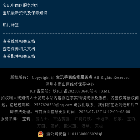
广东省广州市越秀区环市东路371-375号世界贸易中心大厦南塔15层1507室宝玑售后服务中心（需提前预约）
宝玑中国区服务地址
广东省河源市源城区越王大道宝玑售后服务中心（需提前预约）
宝玑最新资讯及保养知识
广东省惠州市惠城区江北文昌一路7号华贸大厦1座30层3005室宝玑售后服务中心（需提前预约）
热门标签
广东省江门市蓬江区广场西路宝玑售后服务中心（需提前预约）
广东省揭阳市榕城进贤门步行街宝玑售后服务中心（需提前预约）
查看维修相关文档
广东省茂名市电白区水东街道迎宾大道宝玑售后服务中心（需提前预约）
查看保养相关文档
广东省梅州市梅江区金燕大道宝玑售后服务中心（需提前预约）
查看配件相关文档
广东省清远市清城区湖西路宝玑售后服务中心（需提前预约）
广东省汕头市龙湖区长平路宝玑售后服务中心（需提前预约）
版权所有：
Copyright @
宝玑手表维修服务点
All Rights Reserved
广东省汕尾市城区香洲街道园林社区翠园街宝玑售后服务中心（需提前预约）
深圳市南山区维修保养中心
广东省韶关市武江区芙蓉新区与老城中心交汇处宝玑售后服务中心（需提前预约）
ICP备案号：
陕ICP备2025073640号-6
|
XML
如权利人或知情人士发现本站内容存在事实错误或涉及版权、名誉权等侵权问
广东省深圳市罗湖区深南东路5001号华润大厦17层1701室宝玑售后服务中心（需提前预约）
题，请通过邮箱：2557628530@qq.com 与我们联系，我们将在收到通知后立
广东省阳江市江城区东风一路宝玑售后服务中心（需提前预约）
即依法处理。当前页面信息更新时间：2026-07-13T14:12:09+08:00
广东省云浮市云城区金山路宝玑售后服务中心（需提前预约）
服务品牌：
宝玑
、劳力士、
百达翡丽、
江诗丹顿、
卡地亚、
积家、
宝珀、
广东省湛江市赤坎区观海北路宝玑售后服务中心（需提前预约）
万国、
萧邦、
欧米茄、
浪琴、
天梭
广东省肇庆市端州区信安大道与砚都大道交汇处宝玑售后服务中心（需提前预约）
渝公网安备 11011306006028号