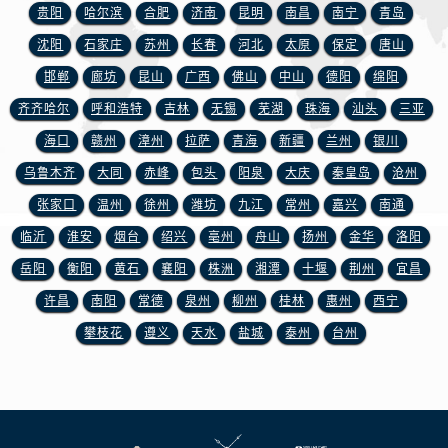
山东省济南市历下区经十路11111号华润中心写字楼（万象城）15层1508室宝玑售后服务中心（需提前预约）
贵阳
哈尔滨
合肥
济南
昆明
南昌
南宁
青岛
山东省济宁市任城区太白楼路宝玑售后服务中心（需提前预约）
沈阳
石家庄
苏州
长春
河北
太原
保定
唐山
山东省莱芜市文化南路8号银座商城名表维修一楼名表维修宝玑售后服务中心（需提前预约）
邯郸
廊坊
昆山
广西
佛山
中山
德阳
绵阳
山东省临沂市兰山区解放路宝玑售后服务中心（需提前预约）
齐齐哈尔
呼和浩特
吉林
无锡
芜湖
珠海
汕头
三亚
山东省日照市东港区烟台路宝玑售后服务中心（需提前预约）
海口
赣州
漳州
拉萨
青海
新疆
兰州
银川
山东省泰安市泰山区财源街道泰山大街宝玑售后服务中心（需提前预约）
乌鲁木齐
大同
赤峰
包头
阳泉
大庆
秦皇岛
沧州
山东省威海市环翠区新威海路89号振华商厦一楼名表维修宝玑售后服务中心（需提前预约）
山东省潍坊市奎文区东风东街宝玑售后服务中心（需提前预约）
张家口
温州
徐州
潍坊
九江
常州
嘉兴
南通
山东省枣庄市滕州市北辛路与善国路交叉口宝玑售后服务中心（需提前预约）
临沂
淮安
烟台
绍兴
亳州
舟山
扬州
金华
洛阳
山东省淄博市张店区金晶大道宝玑售后服务中心（需提前预约）
岳阳
衡阳
黄石
襄阳
株洲
湘潭
十堰
荆州
宜昌
上海市黄浦区南京东路299号宏伊国际广场写字楼8层806室宝玑售后服务中心（需提前预约）
许昌
南阳
常德
泉州
柳州
桂林
惠州
西宁
上海市徐汇区虹桥路3号港汇中心2座37层3705室宝玑售后服务中心（需提前预约）
攀枝花
遵义
天水
盐城
泰州
台州
浙江省杭州市上城区钱江路1366号华润大厦A座5层503-5室宝玑售后服务中心（需提前预约）
浙江省湖州市吴兴区劳动路宝玑售后服务中心（需提前预约）
浙江省嘉兴市南湖区广益路705号嘉兴世界贸易中心A座13层1304室宝玑售后服务中心（需提前预约）
浙江省金华市金东区东市南街777号金华万达广场4号楼22楼2209室宝玑售后服务中心（需提前预约）