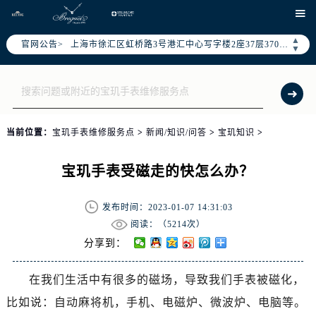
北京市朝阳区建国门外大街甲6号华熙国际中心写字楼D座11层1102室（需提前预约）

天津市和平区赤峰道136号天津国际金融中心写字楼26层2603室（需提前预约）
▲
官网公告>
上海市徐汇区虹桥路3号港汇中心写字楼2座37层3705室（需提前预约）
▼
上海市黄浦区南京东路299号宏伊国际广场写字楼8层806室（需提前预约）
南京市秦淮区中山南路1号（新街口）南京中心写字楼22层C1-1室（需提前预约）
常州市新北区龙锦路1590号现代传媒中心写字楼5号楼10层1008室（需提前预约）
徐州市鼓楼区淮海东路29号苏宁广场IFC国际金融中心写字楼35层3508室（需提前预约）
当前位置：
宝玑手表维修服务点
>
新闻/知识/问答
>
宝玑知识
>
扬州市邗江区国展路29号星耀天地写字楼1号楼18层1803室（需提前预约）
盐城市盐都区世纪大道5号盐城金融城写字楼1号楼16层1604室（需提前预约）
宝玑手表受磁走的快怎么办？
泰州市海陵区永定东路399号置地商务中心东塔写字楼（华润万象城）17层1706室（需提前预约）
宁波市江北区大闸南路500号来福士广场办公楼20层2009室（需提前预约）
发布时间：2023-01-07 14:31:03
杭州市上城区钱江路1366号华润大厦写字楼A座5层503-5室（需提前预约）
阅读：（
5214次）
金华市金东区东市南街777号金华万达广场写字楼4号楼22层2209室（需提前预约）
分享到：
绍兴市越城区胜利东路379号世茂天际中心写字楼8层805室（需提前预约）
在我们生活中有很多的磁场，导致我们手表被磁化，
嘉兴市南湖区广益路705号嘉兴世界贸易中心写字楼A座13层1304室（需提前预约）
比如说：自动麻将机，手机、电磁炉、微波炉、电脑等。
南昌市红谷滩新区红谷中大道998号绿地双子塔（中央广场）A1座办公楼14层07室（需提前预约）