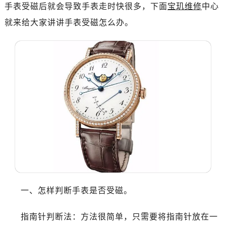
济南市历下区经十路11111号华润中心写字楼（万象城）15层1508室（需提前预约）
手表受磁后就会导致手表走时快很多，下面
宝玑维修
中心
广州市天河区天河路230号万菱汇国际中心写字楼A塔7层704室（需提前预约）
就来给大家讲讲手表受磁怎么办。
广州市越秀区环市东路371-375号世界贸易中心大厦南塔写字楼15层07室（需提前预约）
深圳市罗湖区深南东路5001号华润大厦写字楼17层1701室（需提前预约）
惠州市惠城区江北文昌一路7号华贸大厦写字楼1座30层05室（需提前预约）
厦门市思明区湖滨东路95号华润大厦写字楼B座11层1104室（需提前预约）
福州市鼓楼区五四路128-1号恒力城写字楼15层03室（需提前预约）
成都市锦江区人民东路6号SAC东原中心写字楼24层2406B室（需提前预约）
重庆市江北区观音桥步行街2号融恒时代广场写字楼9层902室（需提前预约）
长沙市芙蓉区定王台街道建湘路393号世茂环球金融中心写字楼（芙蓉广场）10层13室（需提前预约）
郑州市二七区铭功路10号华润大厦写字楼29层2905室（需提前预约）
太原市迎泽区解放路15号亨得利名表服务中心（品牌授权店）3层整层（需提前预约）
沈阳市沈河区中街路137号亨得利名表服务中心（品牌授权店）1层整层（需提前预约）
沈阳市沈河区中街路83号亨得利名表服务中心（品牌授权店）1层整层（需提前预约）
一、怎样判断手表是否受磁。
乌鲁木齐市天山区红山路26号时代广场（CCMALL）C座17层17-B（需提前预约）
温州市鹿城区锦绣路1067号置信广场10层1015室（需提前预约）
指南针判断法：方法很简单，只需要将指南针放在一