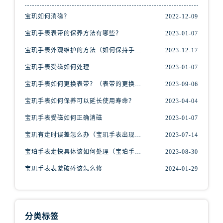
安徽省铜陵市铜官区石城大道宝玑售后服务中心（需提前预约）
宝玑如何消磁？
2022-12-09
安徽省芜湖市镜湖区中山路步行街宝玑售后服务中心（需提前预约）
安徽省宣城市宣州区叠嶂西路宝玑售后服务中心（需提前预约）
宝玑手表表带的保养方法有哪些？
2023-01-07
福建省龙岩市新罗区九一南路宝玑售后服务中心（需提前预约）
宝玑手表外观维护的方法（如何保持手表精美的外观）
2023-12-17
福建省南平市建阳区人民西路宝玑售后服务中心（需提前预约）
宝玑手表受磁如何处理
2023-01-07
福建省宁德市蕉城区天湖东路宝玑售后服务中心（需提前预约）
宝玑手表如何更换表带？（表带的更换方法）
2023-09-06
福建省莆田市城厢区霞林街道荔华东大道宝玑售后服务中心（需提前预约）
宝玑手表如何保养可以延长使用寿命？
2023-04-04
福建省三明市三元区东乾二路宝玑售后服务中心（需提前预约）
福建省漳州市龙文区步港路宝玑售后服务中心（需提前预约）
宝玑手表受磁如何正确消磁
2023-01-07
江苏省常州市新北区龙锦路1590号现代传媒中心5号楼10层1008室宝玑售后服务中心（需提前预约）
宝玑有走时误差怎么办（宝玑手表出现误差原因）
2023-07-14
江苏省淮安市清江浦区淮海北路宝玑售后服务中心（需提前预约）
宝珀手表走快具体该如何处理（宝珀手表走快什么原因）
2023-08-30
江苏省连云港市海州区通灌北路宝玑售后服务中心（需提前预约）
宝玑手表表蒙破碎该怎么修
2024-01-29
江苏省南京市秦淮区中山南路1号南京中心22层22-C1-C3室宝玑售后服务中心（需提前预约）
江苏省宿迁市宿城区西湖路宝玑售后服务中心（需提前预约）
江苏省泰州市海陵区永定东路399号置地商务中心东塔（华润万象城）17层1706室宝玑售后服务中心（需提前预约）
江苏省徐州市鼓楼区淮海东路29号苏宁广场IFC国际金融中心35层3508室宝玑售后服务中心（需提前预约）
分类标签