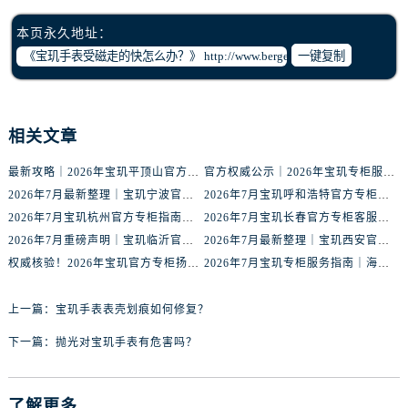
辽宁省抚顺市新抚区东一路宝玑售后服务中心（需提前预约）
辽宁省阜新市海州区解放大街宝玑售后服务中心（需提前预约）
本页永久地址：
一键复制
辽宁省葫芦岛市连山区中央路宝玑售后服务中心（需提前预约）
辽宁省锦州市古塔区中央大街宝玑售后服务中心（需提前预约）
辽宁省辽阳市白塔区新运大街宝玑售后服务中心（需提前预约）
相关文章
辽宁省盘锦市兴隆台区石油大街宝玑售后服务中心（需提前预约）
辽宁省铁岭市银州区南马路宝玑售后服务中心（需提前预约）
最新攻略｜2026年宝玑平顶山官方专柜客户服务热线及门店信息整合
官方权威公示｜2026年宝玑专柜服务网络焕新：昆明门店客户服务热线全核验
辽宁省营口市站前区市府路与渤海大街交叉口宝玑售后服务中心（需提前预约）
2026年7月最新整理｜宝玑宁波官方专柜名录及客户服务热线一篇看懂
2026年7月宝玑呼和浩特官方专柜指南｜最新门店信息+专属客服热线，建议收藏
辽宁省沈阳市沈河区中街路137号亨得利名表维修授权店1楼宝玑售后服务中心（需提前预约）
2026年7月宝玑杭州官方专柜指南｜最新门店信息+专属客服热线，建议收藏！
2026年7月宝玑长春官方专柜客服热线公告｜门店服务信息+客户电话全攻略
辽宁省沈阳市沈河区中街路83号亨得利名表维修授权店1楼宝玑售后服务中心（需提前预约）
2026年7月重磅声明｜宝玑临沂官方专柜服务信息更新，客服热线优先公布
2026年7月最新整理｜宝玑西安官方专柜服务电话与客户服务指南，建议收藏
北京市朝阳区建国门外大街甲6号华熙国际中心D座11层1102室宝玑售后服务中心（需提前预约）
权威核验！2026年宝玑官方专柜扬州门店信息公示，附官方客服热线
2026年7月宝玑专柜服务指南｜海口官方专柜名录与客服热线全攻略
北京市东城区东长安街1号王府井东方广场W3座6层602室宝玑售后服务中心（需提前预约）
上一篇：
宝玑手表表壳划痕如何修复？
河北省保定市竞秀区朝阳北大街北国先天下宝玑售后服务中心（需提前预约）
内蒙古自治区阿拉善盟市左旗土尔扈特大街宝玑售后服务中心（需提前预约）
下一篇：
抛光对宝玑手表有危害吗？
内蒙古自治区巴彦淖尔市临河区新华街宝玑售后服务中心（需提前预约）
内蒙古自治区包头市青山区幸福路甲3号王府井百货名表维修宝玑售后服务中心（需提前预约）
了解更多