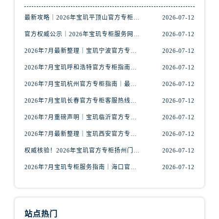
山西省运城市盐湖区河东街宝玑售后服务中心（需提前预约）
山西省长治市潞州区英雄中路宝玑售后服务中心（需提前预约）
最新攻略｜2026年宝玑平顶山官方专柜客户服务热线及门店信息整合
2026-07-12
山西省太原市迎泽区迎泽街道解放路15号亨得利名表维修授权店3楼宝玑售后服务中心（需提前预约）
官方权威公示｜2026年宝玑专柜服务网络焕新：昆明门店客户服务热线全核验
2026-07-12
天津市和平区赤峰道136号天津国际金融中心26层2603室宝玑售后服务中心（需提前预约）
2026年7月最新整理｜宝玑宁波官方专柜名录及客户服务热线一篇看懂
2026-07-12
安徽省安庆市迎江区人民路宝玑售后服务中心（需提前预约）
2026年7月宝玑呼和浩特官方专柜指南｜最新门店信息+专属客服热线，建议收藏
2026-07-12
安徽省蚌埠市蚌山区淮河路宝玑售后服务中心（需提前预约）
2026年7月宝玑杭州官方专柜指南｜最新门店信息+专属客服热线，建议收藏！
2026-07-12
安徽省亳州市谯城区魏武大道宝玑售后服务中心（需提前预约）
安徽省池州市贵池区长江路宝玑售后服务中心（需提前预约）
2026年7月宝玑长春官方专柜客服热线公告｜门店服务信息+客户电话全攻略
2026-07-12
安徽省滁州市琅琊区南谯北路宝玑售后服务中心（需提前预约）
2026年7月重磅声明｜宝玑临沂官方专柜服务信息更新，客服热线优先公布
2026-07-12
安徽省阜阳市颍州区颍州北路宝玑售后服务中心（需提前预约）
2026年7月最新整理｜宝玑西安官方专柜服务电话与客户服务指南，建议收藏
2026-07-12
安徽省淮北市相山区淮海路宝玑售后服务中心（需提前预约）
权威核验！2026年宝玑官方专柜扬州门店信息公示，附官方客服热线
2026-07-12
安徽省淮南市田家庵区国庆中路宝玑售后服务中心（需提前预约）
2026年7月宝玑专柜服务指南｜海口官方专柜名录与客服热线全攻略
2026-07-12
安徽省黄山市屯溪区黄山西路宝玑售后服务中心（需提前预约）
安徽省六安市金安区解放中路宝玑售后服务中心（需提前预约）
安徽省马鞍山市雨山区湖南西路宝玑售后服务中心（需提前预约）
安徽省宿州市埇桥区人民中路宝玑售后服务中心（需提前预约）
站点热门