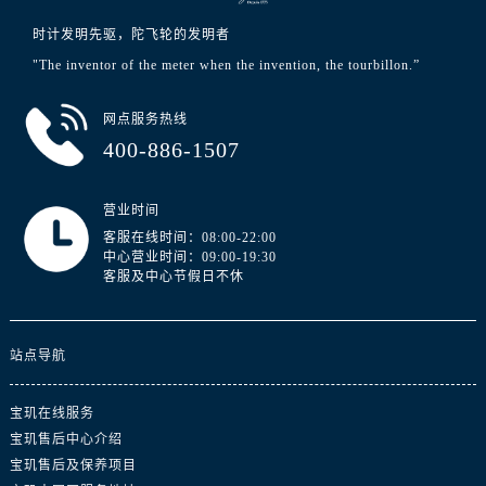
广东省河源市源城区越王大道宝玑售后服务中心（需提前预约）
时计发明先驱，陀飞轮的发明者
广东省惠州市惠城区江北文昌一路7号华贸大厦1座30层3005室宝玑售后服务中心（需提前预约）
"The inventor of the meter when the invention, the tourbillon.”
广东省江门市蓬江区广场西路宝玑售后服务中心（需提前预约）
广东省揭阳市榕城进贤门步行街宝玑售后服务中心（需提前预约）
网点服务热线
广东省茂名市电白区水东街道迎宾大道宝玑售后服务中心（需提前预约）
400-886-1507
广东省梅州市梅江区金燕大道宝玑售后服务中心（需提前预约）
广东省清远市清城区湖西路宝玑售后服务中心（需提前预约）
营业时间
广东省汕头市龙湖区长平路宝玑售后服务中心（需提前预约）
客服在线时间：08:00-22:00
广东省汕尾市城区香洲街道园林社区翠园街宝玑售后服务中心（需提前预约）
中心营业时间：09:00-19:30
客服及中心节假日不休
广东省韶关市武江区芙蓉新区与老城中心交汇处宝玑售后服务中心（需提前预约）
广东省深圳市罗湖区深南东路5001号华润大厦17层1701室宝玑售后服务中心（需提前预约）
广东省阳江市江城区东风一路宝玑售后服务中心（需提前预约）
站点导航
广东省云浮市云城区金山路宝玑售后服务中心（需提前预约）
广东省湛江市赤坎区观海北路宝玑售后服务中心（需提前预约）
宝玑在线服务
广东省肇庆市端州区信安大道与砚都大道交汇处宝玑售后服务中心（需提前预约）
宝玑售后中心介绍
广西壮族自治区百色市右江区中山二路宝玑售后服务中心（需提前预约）
宝玑售后及保养项目