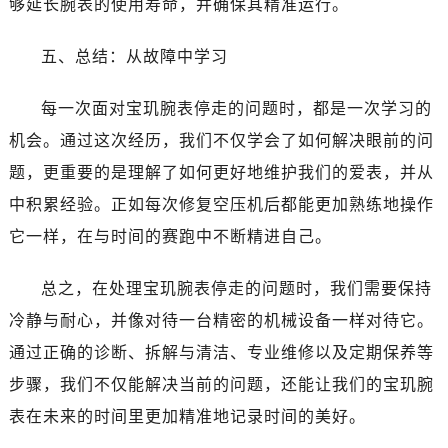
够延长腕表的使用寿命，并确保其精准运行。
黑龙江省绥化市北林区新华街与康庄路交叉口宝玑售后服务中心（需提前预约）
黑龙江省伊春市伊美区通河路宝玑售后服务中心（需提前预约）
五、总结：从故障中学习
吉林省白城市洮北区明仁南街宝玑售后服务中心（需提前预约）
吉林省白山市浑江区浑江大街宝玑售后服务中心（需提前预约）
每一次面对宝玑腕表停走的问题时，都是一次学习的
吉林省吉林市船营区河南街宝玑售后服务中心（需提前预约）
机会。通过这次经历，我们不仅学会了如何解决眼前的问
吉林省辽源市龙山区人民大街宝玑售后服务中心（需提前预约）
题，更重要的是理解了如何更好地维护我们的爱表，并从
吉林省梅河口市新华街道梅河大街宝玑售后服务中心（需提前预约）
中积累经验。正如每次修复空压机后都能更加熟练地操作
吉林省四平市铁东区紫气大路与南九经街交汇处宝玑售后服务中心（需提前预约）
吉林省松原市宁江区五环大街宝玑售后服务中心（需提前预约）
它一样，在与时间的赛跑中不断精进自己。
吉林省通化市东昌区环通乡江南大街宝玑售后服务中心（需提前预约）
总之，在处理宝玑腕表停走的问题时，我们需要保持
吉林省延边市延吉市解放路宝玑售后服务中心（需提前预约）
辽宁省鞍山市铁东区站前街宝玑售后服务中心（需提前预约）
冷静与耐心，并像对待一台精密的机械设备一样对待它。
辽宁省本溪市平山区胜利路宝玑售后服务中心（需提前预约）
通过正确的诊断、拆解与清洁、专业维修以及定期保养等
辽宁省朝阳市双塔区新华路宝玑售后服务中心（需提前预约）
步骤，我们不仅能解决当前的问题，还能让我们的宝玑腕
辽宁省丹东市振兴区七经街宝玑售后服务中心（需提前预约）
表在未来的时间里更加精准地记录时间的美好。
辽宁省抚顺市新抚区东一路宝玑售后服务中心（需提前预约）