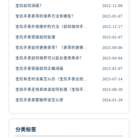
江苏省扬州市邗江区国展路29号星耀天地写字楼1号楼18层1803室宝玑售后服务中心（需提前预约）
宝玑如何消磁？
2022-12-09
江苏省镇江市京口区中山东路宝玑售后服务中心（需提前预约）
宝玑手表表带的保养方法有哪些？
2023-01-07
江西省抚州市临川区赣东大道宝玑售后服务中心（需提前预约）
宝玑手表外观维护的方法（如何保持手表精美的外观）
2023-12-17
江西省赣州市章贡区文清路宝玑售后服务中心（需提前预约）
江西省吉安市吉州区井冈山大道宝玑售后服务中心（需提前预约）
宝玑手表受磁如何处理
2023-01-07
江西省景德镇市珠山区珠山中路宝玑售后服务中心（需提前预约）
宝玑手表如何更换表带？（表带的更换方法）
2023-09-06
江西省九江市浔阳区浔阳路宝玑售后服务中心（需提前预约）
宝玑手表如何保养可以延长使用寿命？
2023-04-04
江西省南昌市红谷滩新区红谷中大道998号绿地双子塔（中央广场）A1座办公楼14层1407室宝玑售后服务中心（需提前预约）
宝玑手表受磁如何正确消磁
2023-01-07
江西省萍乡市安源区萍安北大道与康庄路交叉口宝玑售后服务中心（需提前预约）
宝玑有走时误差怎么办（宝玑手表出现误差原因）
2023-07-14
江西省上饶市信州区滨江西路宝玑售后服务中心（需提前预约）
江西省新余市渝水区北湖西路宝玑售后服务中心（需提前预约）
宝珀手表走快具体该如何处理（宝珀手表走快什么原因）
2023-08-30
江西省宜春市袁州区中山中路宝玑售后服务中心（需提前预约）
宝玑手表表蒙破碎该怎么修
2024-01-29
江西省鹰潭市月湖区胜利东路宝玑售后服务中心（需提前预约）
山东省德州市德城区东风中路宝玑售后服务中心（需提前预约）
山东省东营市东营区济南路宝玑售后服务中心（需提前预约）
分类标签
山东省济南市历下区经十路11111号华润中心写字楼（万象城）15层1508室宝玑售后服务中心（需提前预约）