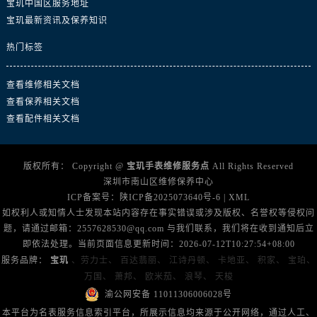
宝玑中国区服务地址
广西壮族自治区北海市海城区北京路宝玑售后服务中心（需提前预约）
宝玑最新资讯及保养知识
广西壮族自治区崇左市江州区石景林街道友谊大道与丽川路交汇处宝玑售后服务中心（需提前预约）
广西壮族自治区防城港市港口区金花茶大道宝玑售后服务中心（需提前预约）
热门标签
广西壮族自治区贵港市港北区港城街道布山大道与仙衣路交叉口宝玑售后服务中心（需提前预约）
广西壮族自治区桂林市秀峰区红岭路宝玑售后服务中心（需提前预约）
查看维修相关文档
查看保养相关文档
广西壮族自治区河池市金城江区金城江街道朝阳路宝玑售后服务中心（需提前预约）
查看配件相关文档
广西壮族自治区贺州市八步区城东街道灵峰南路宝玑售后服务中心（需提前预约）
广西壮族自治区来宾市兴宾区桂中大道宝玑售后服务中心（需提前预约）
广西壮族自治区柳州市城中区中山中路宝玑售后服务中心（需提前预约）
版权所有：
Copyright @
宝玑手表维修服务点
All Rights Reserved
深圳市南山区维修保养中心
广西壮族自治区钦州市钦南区金海湾东大街宝玑售后服务中心（需提前预约）
ICP备案号：
陕ICP备2025073640号-6
|
XML
广西壮族自治区梧州市万秀区龙湖镇高旺路宝玑售后服务中心（需提前预约）
如权利人或知情人士发现本站内容存在事实错误或涉及版权、名誉权等侵权问
广西壮族自治区玉林市玉州区金玉路宝玑售后服务中心（需提前预约）
题，请通过邮箱：2557628530@qq.com 与我们联系，我们将在收到通知后立
海南省儋州市儋州市那大镇兰洋北路宝玑售后服务中心（需提前预约）
即依法处理。当前页面信息更新时间：2026-07-12T10:27:54+08:00
服务品牌：
宝玑
、劳力士、
百达翡丽、
江诗丹顿、
卡地亚、
积家、
宝珀、
海南省东方市八所镇解放西路宝玑售后服务中心（需提前预约）
万国、
萧邦、
欧米茄、
浪琴、
天梭
海南省琼海市嘉积镇东风路宝玑售后服务中心（需提前预约）
渝公网安备 11011306006028号
海南省三沙市西沙区西沙群岛永兴岛北京路宝玑售后服务中心（需提前预约）
本平台为名表服务信息索引平台，所展示信息均来源于公开网络，通过人工、