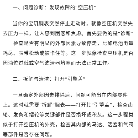
大连市中山区人民路15号国际金融大厦7层G室（需提前预约）
一、问题诊断：发现故障的“空压机”
佛山市禅城区季华五路57号万科金融中心C座12层1205室（需提前预约）
东莞市东城街道鸿福东路1号民盈国贸中心T1写字楼9层907室（需提前预约）
当你的宝玑腕表突然停止走动时，就像空压机突然失
无锡市梁溪区人民中路139号恒隆广场写字楼1座11层1104室（需提前预约）
去压力一样，让人感到困惑和焦虑。首先要做的是“诊断”
南通市崇川区工农路57号圆融广场写字楼16层1603室（需提前预约）
——检查是否有明显的外部因素导致停走，比如电池电量
苏州市苏州工业园区星港街199号苏州中心办公楼C座22层08室（需提前预约）
耗尽、表带松动或被卡住等。这一步就像检查空压机是否
武汉市江汉区解放大道686号世界贸易大厦38层09室（需提前预约）
因油位过低或空气滤清器堵塞而无法正常工作。
南宁市青秀区金湖路59号地王大厦12楼1224室（需提前预约）
合肥市蜀山区潜山路111号万象城华润大厦B座12楼03室（需提前预约）
二、拆解与清洁：打开“引擎盖”
泉州市丰泽区宝洲路729号浦西万达中心写字楼A座7楼709室（需提前预约）
青岛市南区山东路6号华润大厦B座22层04室（需提前预约）
一旦确定外部因素排除后，问题可能出在内部零件
烟台市芝罘区胜利路139号万达金融中心A座907室（需提前预约）
上。这时就需要“拆解”腕表——打开其“引擎盖”，检查齿
长春市朝阳区西安大路727号中银大厦A座(旺进大厦)18层09室（需提前预约）
轮、发条和摆轮等关键部件是否损坏或积灰。这一步骤类
贵阳市南明区都司高架桥路33号亨特国际金融中心14楼14D（需提前预约）
昆明市盘龙区北京路928号同德昆明广场写字楼10层06室（需提前预约）
似于打开空压机的外壳，检查其内部的马达、活塞和气阀
石家庄市长安区中山东路39号勒泰中心写字楼B座13层07室（需提前预约）
等部件是否存在问题。