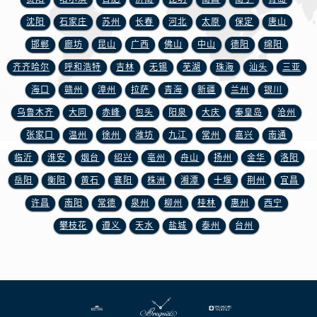
浙江省宁波市江北区大闸南路500号来福士广场办公楼20层2009室宝玑售后服务中心（需提前预约）
沈阳
石家庄
苏州
长春
河北
太原
保定
唐山
浙江省衢州市柯城区上街宝玑售后服务中心（需提前预约）
邯郸
廊坊
昆山
广西
佛山
中山
德阳
绵阳
浙江省绍兴市越城区胜利东路379号世茂天际中心写字楼8层805室宝玑售后服务中心（需提前预约）
浙江省舟山市定海区解放东路宝玑售后服务中心（需提前预约）
齐齐哈尔
呼和浩特
吉林
无锡
芜湖
珠海
汕头
三亚
澳门特别行政区大堂区议事亭前地（新马路）宝玑售后服务中心（需提前预约）
海口
赣州
漳州
拉萨
青海
新疆
兰州
银川
澳门特别行政区风顺堂区南湾大马路宝玑售后服务中心（需提前预约）
乌鲁木齐
大同
赤峰
包头
阳泉
大庆
秦皇岛
沧州
澳门特别行政区花地玛堂区关闸广场宝玑售后服务中心（需提前预约）
张家口
温州
徐州
潍坊
九江
常州
嘉兴
南通
澳门特别行政区花王堂区大三巴商圈宝玑售后服务中心（需提前预约）
临沂
淮安
烟台
绍兴
亳州
舟山
扬州
金华
洛阳
澳门特别行政区嘉模堂区官也街宝玑售后服务中心（需提前预约）
岳阳
衡阳
黄石
襄阳
株洲
湘潭
十堰
荆州
宜昌
澳门省路氹城市金光大道宝玑售后服务中心（需提前预约）
许昌
南阳
常德
泉州
柳州
桂林
惠州
西宁
澳门特别行政区望德堂区塔石广场宝玑售后服务中心（需提前预约）
福建省福州市鼓楼区五四路128-1号恒力城写字楼15层03室宝玑售后服务中心（需提前预约）
攀枝花
遵义
天水
盐城
泰州
台州
福建省厦门市思明区湖滨东路95号万象城华润大厦B座11层1104室宝玑售后服务中心（需提前预约）
广东省潮州市潮安区新风路与潮汕路交汇处宝玑售后服务中心（需提前预约）
广东省广州市天河区天河路230号万菱汇国际中心A塔7层704室宝玑售后服务中心（需提前预约）
广东省广州市越秀区环市东路371-375号世界贸易中心大厦南塔15层1507室宝玑售后服务中心（需提前预约）