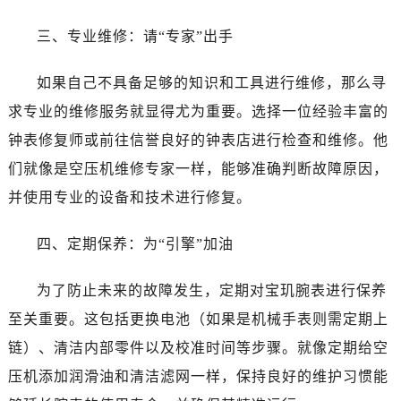
西安市碑林区南关正街88号华侨城长安国际中心E座6楼10室（需提前预约）
海口市龙华区金贸东路5号海口华润大厦B座17层1707室（需提前预约）
三、专业维修：请“专家”出手
唐山市路南区新华东道100号万达广场写字楼A座10层1002室（需提前预约）
如果自己不具备足够的知识和工具进行维修，那么寻
台州市椒江区东海大道1800号腾达中心东1幢20楼2002室（需提前预约）
内蒙古自治区呼和浩特市玉泉区大学西街70号华润万象城写字楼（鄂尔多斯大厦）23层2326室（需提前预约）
求专业的维修服务就显得尤为重要。选择一位经验丰富的
甘肃省兰州市七里河区西津西路16号兰州中心写字楼21层2102室（需提前预约）
钟表修复师或前往信誉良好的钟表店进行检查和维修。他
重庆市解放碑渝中区民权路28号英利国际金融中心写字楼20层01室（需提前预约）
们就像是空压机维修专家一样，能够准确判断故障原因，
黑龙江省大庆市萨尔图区会战大街宝玑售后服务中心（需提前预约）
并使用专业的设备和技术进行修复。
黑龙江省鹤岗市向阳区红军路宝玑售后服务中心（需提前预约）
黑龙江省黑河市爱辉区中央街宝玑售后服务中心（需提前预约）
四、定期保养：为“引擎”加油
黑龙江省鸡西市鸡冠区红军路宝玑售后服务中心（需提前预约）
黑龙江省佳木斯市向阳区长安路宝玑售后服务中心（需提前预约）
为了防止未来的故障发生，定期对宝玑腕表进行保养
黑龙江省牡丹江市东安区太平路宝玑售后服务中心（需提前预约）
至关重要。这包括更换电池（如果是机械手表则需定期上
黑龙江省七台河市桃山区大同街宝玑售后服务中心（需提前预约）
链）、清洁内部零件以及校准时间等步骤。就像定期给空
黑龙江省齐齐哈尔市龙沙区龙华路宝玑售后服务中心（需提前预约）
压机添加润滑油和清洁滤网一样，保持良好的维护习惯能
黑龙江省双鸭山市尖山区新兴大街宝玑售后服务中心（需提前预约）