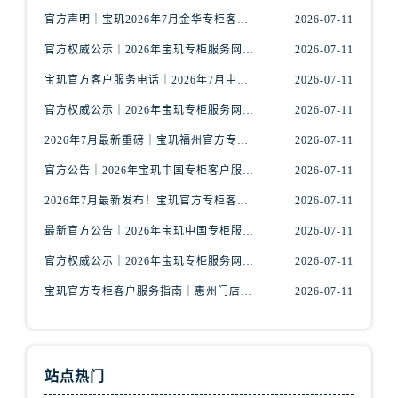
安徽省芜湖市镜湖区中山路步行街宝玑售后服务中心（需提前预约）
官方声明｜宝玑2026年7月金华专柜客服热线正式更新，附信息总览
2026-07-11
安徽省宣城市宣州区叠嶂西路宝玑售后服务中心（需提前预约）
官方权威公示｜2026年宝玑专柜服务网络焕新：赣州区门店客服热线全核验
2026-07-11
福建省龙岩市新罗区九一南路宝玑售后服务中心（需提前预约）
宝玑官方客户服务电话｜2026年7月中国专柜信息公示大全
2026-07-11
福建省南平市建阳区人民西路宝玑售后服务中心（需提前预约）
福建省宁德市蕉城区天湖东路宝玑售后服务中心（需提前预约）
官方权威公示｜2026年宝玑专柜服务网络焕新：鞍山客户服务热线全核验
2026-07-11
福建省莆田市城厢区霞林街道荔华东大道宝玑售后服务中心（需提前预约）
2026年7月最新重磅｜宝玑福州官方专柜客户服务电话信息汇总
2026-07-11
福建省三明市三元区东乾二路宝玑售后服务中心（需提前预约）
官方公告｜2026年宝玑中国专柜客户服务热线核验升级（7月最新版）
2026-07-11
福建省漳州市龙文区步港路宝玑售后服务中心（需提前预约）
2026年7月最新发布！宝玑官方专柜客户服务电话+全国专柜重磅公示
2026-07-11
江苏省常州市新北区龙锦路1590号现代传媒中心5号楼10层1008室宝玑售后服务中心（需提前预约）
江苏省淮安市清江浦区淮海北路宝玑售后服务中心（需提前预约）
最新官方公告｜2026年宝玑中国专柜服务信息整合，客服热线7月已更新
2026-07-11
江苏省连云港市海州区通灌北路宝玑售后服务中心（需提前预约）
官方权威公示｜2026年宝玑专柜服务网络焕新：金华门店客服热线全核验
2026-07-11
江苏省南京市秦淮区中山南路1号南京中心22层22-C1-C3室宝玑售后服务中心（需提前预约）
宝玑官方专柜客户服务指南｜惠州门店信息+官方热线全公开（2026年7月最新）
2026-07-11
江苏省宿迁市宿城区西湖路宝玑售后服务中心（需提前预约）
江苏省泰州市海陵区永定东路399号置地商务中心东塔（华润万象城）17层1706室宝玑售后服务中心（需提前预约）
江苏省徐州市鼓楼区淮海东路29号苏宁广场IFC国际金融中心35层3508室宝玑售后服务中心（需提前预约）
站点热门
江苏省盐城市盐都区世纪大道5号盐城金融城写字楼1号楼16层1604室宝玑售后服务中心（需提前预约）