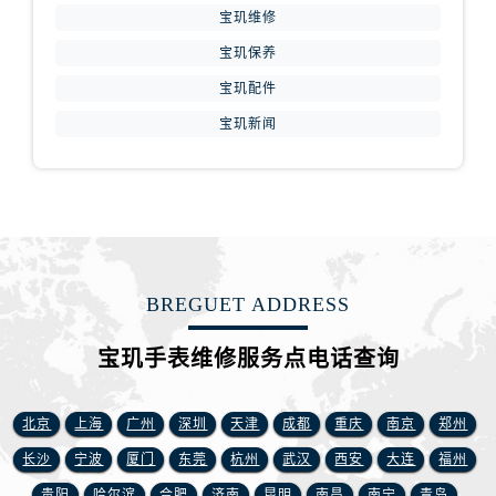
山东省济宁市任城区太白楼路宝玑售后服务中心（需提前预约）
宝玑维修
山东省莱芜市文化南路8号银座商城名表维修一楼名表维修宝玑售后服务中心（需提前预约）
宝玑保养
山东省临沂市兰山区解放路宝玑售后服务中心（需提前预约）
宝玑配件
山东省日照市东港区烟台路宝玑售后服务中心（需提前预约）
宝玑新闻
山东省泰安市泰山区财源街道泰山大街宝玑售后服务中心（需提前预约）
山东省威海市环翠区新威海路89号振华商厦一楼名表维修宝玑售后服务中心（需提前预约）
山东省潍坊市奎文区东风东街宝玑售后服务中心（需提前预约）
山东省枣庄市滕州市北辛路与善国路交叉口宝玑售后服务中心（需提前预约）
山东省淄博市张店区金晶大道宝玑售后服务中心（需提前预约）
上海市黄浦区南京东路299号宏伊国际广场写字楼8层806室宝玑售后服务中心（需提前预约）
BREGUET ADDRESS
上海市徐汇区虹桥路3号港汇中心2座37层3705室宝玑售后服务中心（需提前预约）
浙江省杭州市上城区钱江路1366号华润大厦A座5层503-5室宝玑售后服务中心（需提前预约）
宝玑手表维修服务点电话查询
浙江省湖州市吴兴区劳动路宝玑售后服务中心（需提前预约）
浙江省嘉兴市南湖区广益路705号嘉兴世界贸易中心A座13层1304室宝玑售后服务中心（需提前预约）
北京
上海
广州
深圳
天津
成都
重庆
南京
郑州
浙江省金华市金东区东市南街777号金华万达广场4号楼22楼2209室宝玑售后服务中心（需提前预约）
长沙
宁波
厦门
东莞
杭州
武汉
西安
大连
福州
浙江省丽水市莲都区解放街宝玑售后服务中心（需提前预约）
贵阳
哈尔滨
合肥
济南
昆明
南昌
南宁
青岛