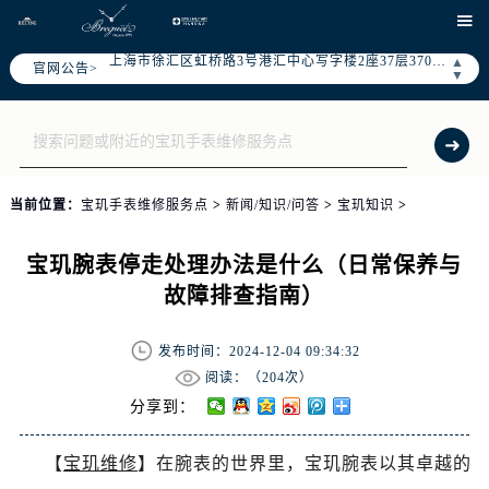
天津市和平区赤峰道136号天津国际金融中心写字楼26层2603室（需提前预约）

上海市徐汇区虹桥路3号港汇中心写字楼2座37层3705室（需提前预约）
▲
官网公告>
上海市黄浦区南京东路299号宏伊国际广场写字楼8层806室（需提前预约）
▼
南京市秦淮区中山南路1号（新街口）南京中心写字楼22层C1-1室（需提前预约）
常州市新北区龙锦路1590号现代传媒中心写字楼5号楼10层1008室（需提前预约）
徐州市鼓楼区淮海东路29号苏宁广场IFC国际金融中心写字楼35层3508室（需提前预约）
扬州市邗江区国展路29号星耀天地写字楼1号楼18层1803室（需提前预约）
当前位置：
宝玑手表维修服务点
>
新闻/知识/问答
>
宝玑知识
>
盐城市盐都区世纪大道5号盐城金融城写字楼1号楼16层1604室（需提前预约）
泰州市海陵区永定东路399号置地商务中心东塔写字楼（华润万象城）17层1706室（需提前预约）
宝玑腕表停走处理办法是什么（日常保养与
宁波市江北区大闸南路500号来福士广场办公楼20层2009室（需提前预约）
故障排查指南）
杭州市上城区钱江路1366号华润大厦写字楼A座5层503-5室（需提前预约）
金华市金东区东市南街777号金华万达广场写字楼4号楼22层2209室（需提前预约）
发布时间：2024-12-04 09:34:32
绍兴市越城区胜利东路379号世茂天际中心写字楼8层805室（需提前预约）
阅读：（
204次）
嘉兴市南湖区广益路705号嘉兴世界贸易中心写字楼A座13层1304室（需提前预约）
分享到：
南昌市红谷滩新区红谷中大道998号绿地双子塔（中央广场）A1座办公楼14层07室（需提前预约）
【
宝玑维修
】在腕表的世界里，宝玑腕表以其卓越的
济南市历下区经十路11111号华润中心写字楼（万象城）15层1508室（需提前预约）