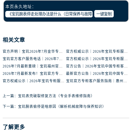
内蒙古自治区鄂尔多斯市东胜区伊金霍洛街宝玑售后服务中心（需提前预约）
本页永久地址：
内蒙古自治区呼伦贝尔市海拉尔区中央街宝玑售后服务中心（需提前预约）
一键复制
内蒙古自治区通辽市科尔沁区明仁大街宝玑售后服务中心（需提前预约）
内蒙古自治区乌海市海勃湾区人民南路宝玑售后服务中心（需提前预约）
内蒙古自治区乌兰察布市集宁区恩和大街宝玑售后服务中心（需提前预约）
相关文章
内蒙古自治区锡林郭勒盟市锡林浩特市光明街与额尔敦路交叉口宝玑售后服务中心（需提前预约）
官方声明｜宝玑2026年7月金华专柜客服热线正式更新，附信息总览
官方权威公示｜2026年宝玑专柜服务网络焕新：赣州区门店客服热线全核验
内蒙古自治区兴安盟市乌兰浩特市兴安大街宝玑售后服务中心（需提前预约）
宝玑官方客户服务电话｜2026年7月中国专柜信息公示大全
官方权威公示｜2026年宝玑专柜服务网络焕新：鞍山客户服务热线全核验
山西省大同市平城区迎宾街宝玑售后服务中心（需提前预约）
2026年7月最新重磅｜宝玑福州官方专柜客户服务电话信息汇总
官方公告｜2026年宝玑中国专柜客户服务热线核验升级（7月最新版）
山西省晋城市城区黄华街宝玑售后服务中心（需提前预约）
2026年7月最新发布！宝玑官方专柜客户服务电话+全国专柜重磅公示
最新官方公告｜2026年宝玑中国专柜服务信息整合，客服热线7月已更新
山西省晋中市榆次区顺城街宝玑售后服务中心（需提前预约）
官方权威公示｜2026年宝玑专柜服务网络焕新：金华门店客服热线全核验
宝玑官方专柜客户服务指南｜惠州门店信息+官方热线全公开（2026年7月最新）
山西省临汾市尧都区解放路宝玑售后服务中心（需提前预约）
山西省吕梁市离石区永宁中路与建设街交叉口宝玑售后服务中心（需提前预约）
上一篇：
宝玑表壳破裂修复方法（专业手表维修指南）
山西省朔州市朔城区怡西路与鄯阳西街交汇处宝玑售后服务中心（需提前预约）
下一篇：
宝玑腕表偷停是啥原因（解析机械故障与保养知识）
山西省忻州市忻府区和平东街与七一南路交叉口宝玑售后服务中心（需提前预约）
山西省阳泉市郊区平阳东街与新城大道交叉口宝玑售后服务中心（需提前预约）
山西省运城市盐湖区河东街宝玑售后服务中心（需提前预约）
了解更多