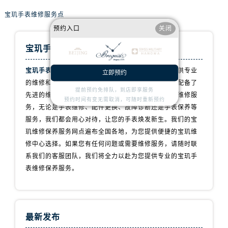
山西省长治市潞州区英雄中路宝玑售后服务中心（需提前预约）
宝玑手表维修服务点
山西省太原市迎泽区迎泽街道解放路15号亨得利名表维修授权店3楼宝玑售后服务中心（需提前预约）
预约入口
关闭
天津市和平区赤峰道136号天津国际金融中心26层2603室宝玑售后服务中心（需提前预约）
安徽省安庆市迎江区人民路宝玑售后服务中心（需提前预约）
宝玑手表维修服务中心
安徽省蚌埠市蚌山区淮河路宝玑售后服务中心（需提前预约）
宝玑手表维修服务点
拥有专业团队，致力于为客户提供专业
立即预约
安徽省亳州市谯城区魏武大道宝玑售后服务中心（需提前预约）
的维修和保养服务。我们的技师拥有丰富的经验，并配备了
安徽省池州市贵池区长江路宝玑售后服务中心（需提前预约）
提前预约免排队，到店即享服务
先进的维修设备，以确保为您的宝玑手表提供一流的维修服
预约时间有变无需取消，可随时重新预约
安徽省滁州市琅琊区南谯北路宝玑售后服务中心（需提前预约）
务，无论是手表维修、配件更换、故障诊断还是手表保养等
安徽省阜阳市颍州区颍州北路宝玑售后服务中心（需提前预约）
服务，我们都会用心对待，让您的手表焕发新生。我们的宝
玑维修保养服务网点遍布全国各地，为您提供便捷的宝玑维
安徽省淮北市相山区淮海路宝玑售后服务中心（需提前预约）
修中心选择。如果您有任何问题或需要维修服务，请随时联
安徽省淮南市田家庵区国庆中路宝玑售后服务中心（需提前预约）
系我们的客服团队，我们将全力以赴为您提供专业的宝玑手
安徽省黄山市屯溪区黄山西路宝玑售后服务中心（需提前预约）
表维修保养服务。
安徽省六安市金安区解放中路宝玑售后服务中心（需提前预约）
安徽省马鞍山市雨山区湖南西路宝玑售后服务中心（需提前预约）
安徽省宿州市埇桥区人民中路宝玑售后服务中心（需提前预约）
最新发布
安徽省铜陵市铜官区石城大道宝玑售后服务中心（需提前预约）