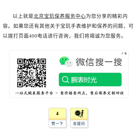
辽宁省阜新市海州区解放大街宝玑售后服务中心（需提前预约）
辽宁省葫芦岛市连山区中央路宝玑售后服务中心（需提前预约）
以上就是
北京宝玑保养服务中心
为您分享的精彩内
辽宁省锦州市古塔区中央大街宝玑售后服务中心（需提前预约）
容。如果您还有其他关于宝玑手表维护和保养的问题，可
辽宁省辽阳市白塔区新运大街宝玑售后服务中心（需提前预约）
以拨打页面400电话进行咨询，我们将竭诚为您服务。
辽宁省盘锦市兴隆台区石油大街宝玑售后服务中心（需提前预约）
辽宁省铁岭市银州区南马路宝玑售后服务中心（需提前预约）
辽宁省营口市站前区市府路与渤海大街交叉口宝玑售后服务中心（需提前预约）
辽宁省沈阳市沈河区中街路137号亨得利名表维修授权店1楼宝玑售后服务中心（需提前预约）
辽宁省沈阳市沈河区中街路83号亨得利名表维修授权店1楼宝玑售后服务中心（需提前预约）
北京市朝阳区建国门外大街甲6号华熙国际中心D座11层1102室宝玑售后服务中心（需提前预约）
北京市东城区东长安街1号王府井东方广场W3座6层602室宝玑售后服务中心（需提前预约）
河北省保定市竞秀区朝阳北大街北国先天下宝玑售后服务中心（需提前预约）
内蒙古自治区阿拉善盟市左旗土尔扈特大街宝玑售后服务中心（需提前预约）
4
内蒙古自治区巴彦淖尔市临河区新华街宝玑售后服务中心（需提前预约）
内蒙古自治区包头市青山区幸福路甲3号王府井百货名表维修宝玑售后服务中心（需提前预约）
赞一下
去提问
内蒙古自治区赤峰市红山区哈达街宝玑售后服务中心（需提前预约）