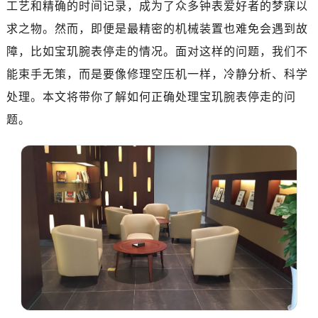
工艺和精确的时间记录，成为了众多钟表爱好者的梦寐以
广州市天河区天河路230号万菱汇国际中心写字楼A塔7层704室（需提前预约）
广州市越秀区环市东路371-375号世界贸易中心大厦南塔写字楼15层07室（需提前预约）
求之物。然而，即便是最精密的机械装置也难免会遇到故
深圳市罗湖区深南东路5001号华润大厦写字楼17层1701室（需提前预约）
障，比如宝玑腕表停走的情况。面对这样的问题，我们不
惠州市惠城区江北文昌一路7号华贸大厦写字楼1座30层05室（需提前预约）
能束手无策，而是要像修理空压机一样，冷静分析、科学
厦门市思明区湖滨东路95号华润大厦写字楼B座11层1104室（需提前预约）
处理。本文将带你了解如何正确处理宝玑腕表停走的问
福州市鼓楼区五四路128-1号恒力城写字楼15层03室（需提前预约）
题。
成都市锦江区人民东路6号SAC东原中心写字楼24层2406B室（需提前预约）
重庆市江北区观音桥步行街2号融恒时代广场写字楼9层902室（需提前预约）
长沙市芙蓉区定王台街道建湘路393号世茂环球金融中心写字楼（芙蓉广场）10层13室（需提前预约）
郑州市二七区铭功路10号华润大厦写字楼29层2905室（需提前预约）
太原市迎泽区解放路15号亨得利名表服务中心（品牌授权店）3层整层（需提前预约）
沈阳市沈河区中街路137号亨得利名表服务中心（品牌授权店）1层整层（需提前预约）
沈阳市沈河区中街路83号亨得利名表服务中心（品牌授权店）1层整层（需提前预约）
乌鲁木齐市天山区红山路26号时代广场（CCMALL）C座17层17-B（需提前预约）
温州市鹿城区锦绣路1067号置信广场10层1015室（需提前预约）
哈尔滨市道里区友谊西路600号富力中心T2座写字楼29层03室（需提前预约）