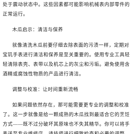
长春市朝阳区西安大路727号中银大厦A座(旺进大厦)18层09室（需提前预约）
处于震动状态中。这些因素都可能影响机械表内部零件的
贵阳市南明区都司高架桥路33号亨特国际金融中心14楼14D（需提前预约）
正常运行。
昆明市盘龙区北京路928号同德昆明广场写字楼10层06室（需提前预约）
石家庄市长安区中山东路39号勒泰中心写字楼B座13层07室（需提前预约）
木瓜启示：清洁与保养
西安市碑林区南关正街88号华侨城长安国际中心E座6楼10室（需提前预约）
就像清洗木瓜前要仔细去除表面的污渍一样，定期对
海口市龙华区金贸东路5号海口华润大厦B座17层1707室（需提前预约）
唐山市路南区新华东道100号万达广场写字楼A座10层1002室（需提前预约）
宝玑手表进行清洁和保养是至关重要的。使用专业工具轻
台州市椒江区东海大道1800号腾达中心东1幢20楼2002室（需提前预约）
轻清除表壳、表带以及机芯上的灰尘和污垢。避免使用含
内蒙古自治区呼和浩特市玉泉区大学西街70号华润万象城写字楼（鄂尔多斯大厦）23层2326室（需提前预约）
酒精或腐蚀性物质的产品进行清洁。
甘肃省兰州市七里河区西津西路16号兰州中心写字楼21层2102室（需提前预约）
重庆市解放碑渝中区民权路28号英利国际金融中心写字楼20层01室（需提前预约）
调整与校准：让时间重新流畅
黑龙江省大庆市萨尔图区会战大街宝玑售后服务中心（需提前预约）
黑龙江省鹤岗市向阳区红军路宝玑售后服务中心（需提前预约）
如果问题依然存在，那可能需要更专业的调整和校准
黑龙江省黑河市爱辉区中央街宝玑售后服务中心（需提前预约）
了。这一步就像是给一颗成熟的木瓜找到最适合它的烹饪
黑龙江省鸡西市鸡冠区红军路宝玑售后服务中心（需提前预约）
方式——既不过分破坏其原味也不失其精华。你可以将手
黑龙江省佳木斯市向阳区长安路宝玑售后服务中心（需提前预约）
表送至专业维修店，请技师进行细致检查和必要的调整。