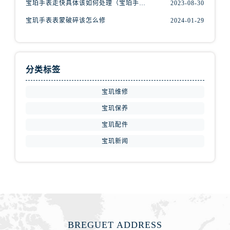
宝珀手表走快具体该如何处理（宝珀手表走快什么原因）
2023-08-30
江西省鹰潭市月湖区胜利东路宝玑售后服务中心（需提前预约）
山东省德州市德城区东风中路宝玑售后服务中心（需提前预约）
宝玑手表表蒙破碎该怎么修
2024-01-29
山东省东营市东营区济南路宝玑售后服务中心（需提前预约）
山东省济南市历下区经十路11111号华润中心写字楼（万象城）15层1508室宝玑售后服务中心（需提前预约）
山东省济宁市任城区太白楼路宝玑售后服务中心（需提前预约）
分类标签
山东省莱芜市文化南路8号银座商城名表维修一楼名表维修宝玑售后服务中心（需提前预约）
山东省临沂市兰山区解放路宝玑售后服务中心（需提前预约）
宝玑维修
山东省日照市东港区烟台路宝玑售后服务中心（需提前预约）
宝玑保养
山东省泰安市泰山区财源街道泰山大街宝玑售后服务中心（需提前预约）
宝玑配件
山东省威海市环翠区新威海路89号振华商厦一楼名表维修宝玑售后服务中心（需提前预约）
宝玑新闻
山东省潍坊市奎文区东风东街宝玑售后服务中心（需提前预约）
山东省枣庄市滕州市北辛路与善国路交叉口宝玑售后服务中心（需提前预约）
山东省淄博市张店区金晶大道宝玑售后服务中心（需提前预约）
上海市黄浦区南京东路299号宏伊国际广场写字楼8层806室宝玑售后服务中心（需提前预约）
上海市徐汇区虹桥路3号港汇中心2座37层3705室宝玑售后服务中心（需提前预约）
浙江省杭州市上城区钱江路1366号华润大厦A座5层503-5室宝玑售后服务中心（需提前预约）
BREGUET ADDRESS