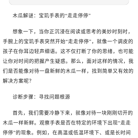
沈阳市沈河区中街路83号亨得利名表服务中心（品牌授权店）1层整层（需提前预约）
乌鲁木齐市天山区红山路26号时代广场（CCMALL）C座17层17-B（需提前预约）
木瓜解谜：宝玑手表的“走走停停”
温州市鹿城区锦绣路1067号置信广场10层1015室（需提前预约）
哈尔滨市道里区友谊西路600号富力中心T2座写字楼29层03室（需提前预约）
想象一下，当你正沉浸在阅读或思考的美妙时刻时，
大连市中山区人民路15号国际金融大厦7层G室（需提前预约）
手腕上的宝玑手表突然开始“走走停停”，就像一个调皮的
佛山市禅城区季华五路57号万科金融中心C座12层1205室（需提前预约）
孩子在你耳边轻声细语。这不仅打断了你的思绪，也可能
东莞市东城街道鸿福东路1号民盈国贸中心T1写字楼9层907室（需提前预约）
让你对时间的把握产生疑惑。那么，面对这样的情况，我
无锡市梁溪区人民中路139号恒隆广场写字楼1座11层1104室（需提前预约）
们是否能像对待一盘新鲜的木瓜一样，找到简单又有效的
南通市崇川区工农路57号圆融广场写字楼16层1603室（需提前预约）
解决方案呢？
苏州市苏州工业园区星港街199号苏州中心办公楼C座22层08室（需提前预约）
武汉市江汉区解放大道686号世界贸易大厦38层09室（需提前预约）
诊断步骤：寻找问题根源
南宁市青秀区金湖路59号地王大厦12楼1224室（需提前预约）
合肥市蜀山区潜山路111号万象城华润大厦B座12楼03室（需提前预约）
首先，我们需要冷静下来，就像对待一块刚刚切开的
泉州市丰泽区宝洲路729号浦西万达中心写字楼A座7楼709室（需提前预约）
木瓜一样新鲜。观察手表是否在特定的环境下出现“走走
青岛市南区山东路6号华润大厦B座22层04室（需提前预约）
停停”的现象。例如，在高温或低温环境下、或是长时间
烟台市芝罘区胜利路139号万达金融中心A座907室（需提前预约）