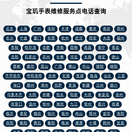
浙江省湖州市吴兴区劳动路宝玑售后服务中心（需提前预约）
宝玑手表维修服务点电话查询
浙江省嘉兴市南湖区广益路705号嘉兴世界贸易中心A座13层1304室宝玑售后服务中心（需提前预约）
浙江省金华市金东区东市南街777号金华万达广场4号楼22楼2209室宝玑售后服务中心（需提前预约）
浙江省丽水市莲都区解放街宝玑售后服务中心（需提前预约）
北京
上海
广州
深圳
天津
成都
重庆
南京
郑州
浙江省宁波市江北区大闸南路500号来福士广场办公楼20层2009室宝玑售后服务中心（需提前预约）
长沙
宁波
厦门
东莞
杭州
武汉
西安
大连
福州
浙江省衢州市柯城区上街宝玑售后服务中心（需提前预约）
贵阳
哈尔滨
合肥
济南
昆明
南昌
南宁
青岛
浙江省绍兴市越城区胜利东路379号世茂天际中心写字楼8层805室宝玑售后服务中心（需提前预约）
沈阳
石家庄
苏州
长春
河北
太原
保定
唐山
浙江省舟山市定海区解放东路宝玑售后服务中心（需提前预约）
邯郸
廊坊
昆山
广西
佛山
中山
德阳
绵阳
澳门特别行政区大堂区议事亭前地（新马路）宝玑售后服务中心（需提前预约）
齐齐哈尔
呼和浩特
吉林
无锡
芜湖
珠海
汕头
三亚
澳门特别行政区风顺堂区南湾大马路宝玑售后服务中心（需提前预约）
海口
赣州
漳州
拉萨
青海
新疆
兰州
银川
澳门特别行政区花地玛堂区关闸广场宝玑售后服务中心（需提前预约）
澳门特别行政区花王堂区大三巴商圈宝玑售后服务中心（需提前预约）
乌鲁木齐
大同
赤峰
包头
阳泉
大庆
秦皇岛
沧州
澳门特别行政区嘉模堂区官也街宝玑售后服务中心（需提前预约）
张家口
温州
徐州
潍坊
九江
常州
嘉兴
南通
澳门省路氹城市金光大道宝玑售后服务中心（需提前预约）
临沂
淮安
烟台
绍兴
亳州
舟山
扬州
金华
洛阳
澳门特别行政区望德堂区塔石广场宝玑售后服务中心（需提前预约）
岳阳
衡阳
黄石
襄阳
株洲
湘潭
十堰
荆州
宜昌
福建省福州市鼓楼区五四路128-1号恒力城写字楼15层03室宝玑售后服务中心（需提前预约）