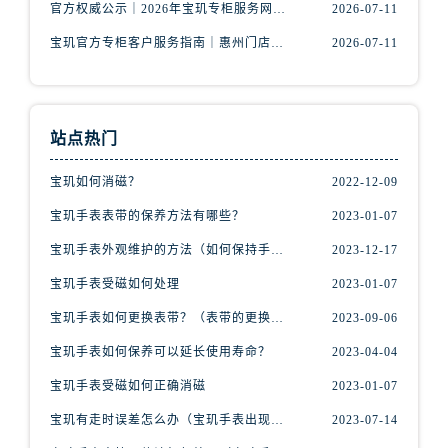
官方权威公示｜2026年宝玑专柜服务网络焕新：金华门店客服热线全核验
2026-07-11
江苏省宿迁市宿城区西湖路宝玑售后服务中心（需提前预约）
江苏省泰州市海陵区永定东路399号置地商务中心东塔（华润万象城）17层1706室宝玑售后服务中心（需提前预约）
宝玑官方专柜客户服务指南｜惠州门店信息+官方热线全公开（2026年7月最新）
2026-07-11
江苏省徐州市鼓楼区淮海东路29号苏宁广场IFC国际金融中心35层3508室宝玑售后服务中心（需提前预约）
江苏省盐城市盐都区世纪大道5号盐城金融城写字楼1号楼16层1604室宝玑售后服务中心（需提前预约）
江苏省扬州市邗江区国展路29号星耀天地写字楼1号楼18层1803室宝玑售后服务中心（需提前预约）
站点热门
江苏省镇江市京口区中山东路宝玑售后服务中心（需提前预约）
江西省抚州市临川区赣东大道宝玑售后服务中心（需提前预约）
宝玑如何消磁？
2022-12-09
江西省赣州市章贡区文清路宝玑售后服务中心（需提前预约）
宝玑手表表带的保养方法有哪些？
2023-01-07
江西省吉安市吉州区井冈山大道宝玑售后服务中心（需提前预约）
宝玑手表外观维护的方法（如何保持手表精美的外观）
2023-12-17
江西省景德镇市珠山区珠山中路宝玑售后服务中心（需提前预约）
宝玑手表受磁如何处理
2023-01-07
江西省九江市浔阳区浔阳路宝玑售后服务中心（需提前预约）
宝玑手表如何更换表带？（表带的更换方法）
2023-09-06
江西省南昌市红谷滩新区红谷中大道998号绿地双子塔（中央广场）A1座办公楼14层1407室宝玑售后服务中心（需提前预约）
江西省萍乡市安源区萍安北大道与康庄路交叉口宝玑售后服务中心（需提前预约）
宝玑手表如何保养可以延长使用寿命？
2023-04-04
江西省上饶市信州区滨江西路宝玑售后服务中心（需提前预约）
宝玑手表受磁如何正确消磁
2023-01-07
江西省新余市渝水区北湖西路宝玑售后服务中心（需提前预约）
宝玑有走时误差怎么办（宝玑手表出现误差原因）
2023-07-14
江西省宜春市袁州区中山中路宝玑售后服务中心（需提前预约）