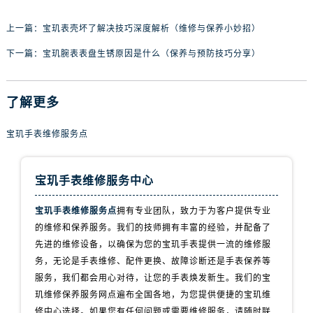
山西省朔州市朔城区怡西路与鄯阳西街交汇处宝玑售后服务中心（需提前预约）
山西省忻州市忻府区和平东街与七一南路交叉口宝玑售后服务中心（需提前预约）
上一篇：
宝玑表壳坏了解决技巧深度解析（维修与保养小妙招）
山西省阳泉市郊区平阳东街与新城大道交叉口宝玑售后服务中心（需提前预约）
下一篇：
宝玑腕表表盘生锈原因是什么（保养与预防技巧分享）
山西省运城市盐湖区河东街宝玑售后服务中心（需提前预约）
山西省长治市潞州区英雄中路宝玑售后服务中心（需提前预约）
了解更多
山西省太原市迎泽区迎泽街道解放路15号亨得利名表维修授权店3楼宝玑售后服务中心（需提前预约）
天津市和平区赤峰道136号天津国际金融中心26层2603室宝玑售后服务中心（需提前预约）
宝玑手表维修服务点
安徽省安庆市迎江区人民路宝玑售后服务中心（需提前预约）
安徽省蚌埠市蚌山区淮河路宝玑售后服务中心（需提前预约）
宝玑手表维修服务中心
安徽省亳州市谯城区魏武大道宝玑售后服务中心（需提前预约）
安徽省池州市贵池区长江路宝玑售后服务中心（需提前预约）
宝玑手表维修服务点
拥有专业团队，致力于为客户提供专业
安徽省滁州市琅琊区南谯北路宝玑售后服务中心（需提前预约）
的维修和保养服务。我们的技师拥有丰富的经验，并配备了
安徽省阜阳市颍州区颍州北路宝玑售后服务中心（需提前预约）
先进的维修设备，以确保为您的宝玑手表提供一流的维修服
务，无论是手表维修、配件更换、故障诊断还是手表保养等
安徽省淮北市相山区淮海路宝玑售后服务中心（需提前预约）
服务，我们都会用心对待，让您的手表焕发新生。我们的宝
安徽省淮南市田家庵区国庆中路宝玑售后服务中心（需提前预约）
玑维修保养服务网点遍布全国各地，为您提供便捷的宝玑维
安徽省黄山市屯溪区黄山西路宝玑售后服务中心（需提前预约）
修中心选择。如果您有任何问题或需要维修服务，请随时联