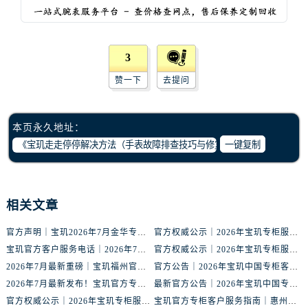
内蒙古自治区阿拉善盟市左旗土尔扈特大街宝玑售后服务中心（需提前预约）
内蒙古自治区巴彦淖尔市临河区新华街宝玑售后服务中心（需提前预约）
内蒙古自治区包头市青山区幸福路甲3号王府井百货名表维修宝玑售后服务中心（需提前预约）
3
内蒙古自治区赤峰市红山区哈达街宝玑售后服务中心（需提前预约）
赞一下
去提问
内蒙古自治区鄂尔多斯市东胜区伊金霍洛街宝玑售后服务中心（需提前预约）
内蒙古自治区呼伦贝尔市海拉尔区中央街宝玑售后服务中心（需提前预约）
内蒙古自治区通辽市科尔沁区明仁大街宝玑售后服务中心（需提前预约）
本页永久地址：
内蒙古自治区乌海市海勃湾区人民南路宝玑售后服务中心（需提前预约）
一键复制
内蒙古自治区乌兰察布市集宁区恩和大街宝玑售后服务中心（需提前预约）
内蒙古自治区锡林郭勒盟市锡林浩特市光明街与额尔敦路交叉口宝玑售后服务中心（需提前预约）
内蒙古自治区兴安盟市乌兰浩特市兴安大街宝玑售后服务中心（需提前预约）
相关文章
山西省大同市平城区迎宾街宝玑售后服务中心（需提前预约）
官方声明｜宝玑2026年7月金华专柜客服热线正式更新，附信息总览
官方权威公示｜2026年宝玑专柜服务网络焕新：赣州区门店客服热线全核验
山西省晋城市城区黄华街宝玑售后服务中心（需提前预约）
宝玑官方客户服务电话｜2026年7月中国专柜信息公示大全
官方权威公示｜2026年宝玑专柜服务网络焕新：鞍山客户服务热线全核验
山西省晋中市榆次区顺城街宝玑售后服务中心（需提前预约）
2026年7月最新重磅｜宝玑福州官方专柜客户服务电话信息汇总
官方公告｜2026年宝玑中国专柜客户服务热线核验升级（7月最新版）
山西省临汾市尧都区解放路宝玑售后服务中心（需提前预约）
2026年7月最新发布！宝玑官方专柜客户服务电话+全国专柜重磅公示
最新官方公告｜2026年宝玑中国专柜服务信息整合，客服热线7月已更新
山西省吕梁市离石区永宁中路与建设街交叉口宝玑售后服务中心（需提前预约）
官方权威公示｜2026年宝玑专柜服务网络焕新：金华门店客服热线全核验
宝玑官方专柜客户服务指南｜惠州门店信息+官方热线全公开（2026年7月最新）