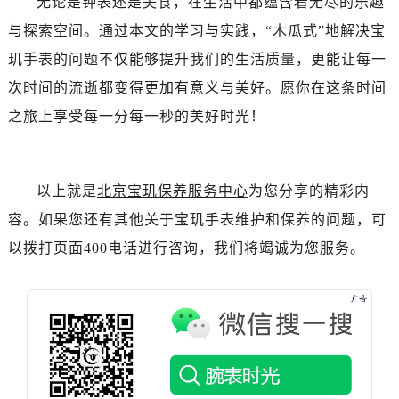
无论是钟表还是美食，在生活中都蕴含着无尽的乐趣
辽宁省本溪市平山区胜利路宝玑售后服务中心（需提前预约）
与探索空间。通过本文的学习与实践，“木瓜式”地解决宝
辽宁省朝阳市双塔区新华路宝玑售后服务中心（需提前预约）
玑手表的问题不仅能够提升我们的生活质量，更能让每一
辽宁省丹东市振兴区七经街宝玑售后服务中心（需提前预约）
辽宁省抚顺市新抚区东一路宝玑售后服务中心（需提前预约）
次时间的流逝都变得更加有意义与美好。愿你在这条时间
辽宁省阜新市海州区解放大街宝玑售后服务中心（需提前预约）
之旅上享受每一分每一秒的美好时光！
辽宁省葫芦岛市连山区中央路宝玑售后服务中心（需提前预约）
辽宁省锦州市古塔区中央大街宝玑售后服务中心（需提前预约）
辽宁省辽阳市白塔区新运大街宝玑售后服务中心（需提前预约）
以上就是
北京宝玑保养服务中心
为您分享的精彩内
辽宁省盘锦市兴隆台区石油大街宝玑售后服务中心（需提前预约）
容。如果您还有其他关于宝玑手表维护和保养的问题，可
辽宁省铁岭市银州区南马路宝玑售后服务中心（需提前预约）
以拨打页面400电话进行咨询，我们将竭诚为您服务。
辽宁省营口市站前区市府路与渤海大街交叉口宝玑售后服务中心（需提前预约）
辽宁省沈阳市沈河区中街路137号亨得利名表维修授权店1楼宝玑售后服务中心（需提前预约）
辽宁省沈阳市沈河区中街路83号亨得利名表维修授权店1楼宝玑售后服务中心（需提前预约）
北京市朝阳区建国门外大街甲6号华熙国际中心D座11层1102室宝玑售后服务中心（需提前预约）
北京市东城区东长安街1号王府井东方广场W3座6层602室宝玑售后服务中心（需提前预约）
河北省保定市竞秀区朝阳北大街北国先天下宝玑售后服务中心（需提前预约）