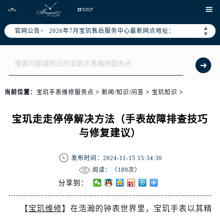
宝玑官方全国统一服务热线400-886-1507，服务覆盖中国大陆、香港、澳门、台湾全部区域（非大陆需加拨“+86”）

2026年7月宝玑售后服务中心最新网点地址：
▲
官网公告>
北京市东城区东长安街1号东方广场写字楼W3座6层602室（需提前预约）
▼
北京市朝阳区建国门外大街甲6号华熙国际中心写字楼D座11层1102室（需提前预约）
天津市和平区赤峰道136号天津国际金融中心写字楼26层2603室（需提前预约）
上海市徐汇区虹桥路3号港汇中心写字楼2座37层3705室（需提前预约）
上海市黄浦区南京东路299号宏伊国际广场写字楼8层806室（需提前预约）
当前位置：
宝玑手表维修服务点
>
新闻/知识/问答
>
宝玑知识
>
南京市秦淮区中山南路1号（新街口）南京中心写字楼22层C1-1室（需提前预约）
常州市新北区龙锦路1590号现代传媒中心写字楼5号楼10层1008室（需提前预约）
宝玑走走停停解决方法（手表故障排查技巧
徐州市鼓楼区淮海东路29号苏宁广场IFC国际金融中心写字楼35层3508室（需提前预约）
与修复建议）
扬州市邗江区国展路29号星耀天地写字楼1号楼18层1803室（需提前预约）
盐城市盐都区世纪大道5号盐城金融城写字楼1号楼16层1604室（需提前预约）
发布时间：2024-11-15 15:34:30
泰州市海陵区永定东路399号置地商务中心东塔写字楼（华润万象城）17层1706室（需提前预约）
阅读：（
189次）
分享到：
宁波市江北区大闸南路500号来福士广场办公楼20层2009室（需提前预约）
杭州市上城区钱江路1366号华润大厦写字楼A座5层503-5室（需提前预约）
【
宝玑维修
】在浩瀚的钟表世界里，宝玑手表以其精
金华市金东区东市南街777号金华万达广场写字楼4号楼22层2209室（需提前预约）