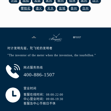
许昌
南阳
常德
泉州
柳州
桂林
惠州
西宁
福建省厦门市思明区湖滨东路95号万象城华润大厦B座11层1104室宝玑售后服务中心（需提前预约）
攀枝花
遵义
天水
盐城
泰州
台州
广东省潮州市潮安区新风路与潮汕路交汇处宝玑售后服务中心（需提前预约）
广东省广州市天河区天河路230号万菱汇国际中心A塔7层704室宝玑售后服务中心（需提前预约）
广东省广州市越秀区环市东路371-375号世界贸易中心大厦南塔15层1507室宝玑售后服务中心（需提前预约）
广东省河源市源城区越王大道宝玑售后服务中心（需提前预约）
广东省惠州市惠城区江北文昌一路7号华贸大厦1座30层3005室宝玑售后服务中心（需提前预约）
广东省江门市蓬江区广场西路宝玑售后服务中心（需提前预约）
时计发明先驱，陀飞轮的发明者
广东省揭阳市榕城进贤门步行街宝玑售后服务中心（需提前预约）
"The inventor of the meter when the invention, the tourbillon.”
广东省茂名市电白区水东街道迎宾大道宝玑售后服务中心（需提前预约）
广东省梅州市梅江区金燕大道宝玑售后服务中心（需提前预约）
网点服务热线
广东省清远市清城区湖西路宝玑售后服务中心（需提前预约）
400-886-1507
广东省汕头市龙湖区长平路宝玑售后服务中心（需提前预约）
广东省汕尾市城区香洲街道园林社区翠园街宝玑售后服务中心（需提前预约）
营业时间
广东省韶关市武江区芙蓉新区与老城中心交汇处宝玑售后服务中心（需提前预约）
客服在线时间：08:00-22:00
中心营业时间：09:00-19:30
广东省深圳市罗湖区深南东路5001号华润大厦17层1701室宝玑售后服务中心（需提前预约）
客服及中心节假日不休
广东省阳江市江城区东风一路宝玑售后服务中心（需提前预约）