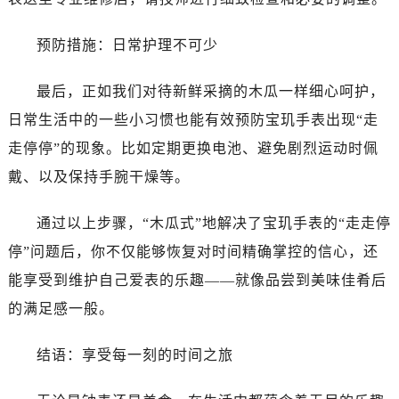
黑龙江省牡丹江市东安区太平路宝玑售后服务中心（需提前预约）
黑龙江省七台河市桃山区大同街宝玑售后服务中心（需提前预约）
预防措施：日常护理不可少
黑龙江省齐齐哈尔市龙沙区龙华路宝玑售后服务中心（需提前预约）
黑龙江省双鸭山市尖山区新兴大街宝玑售后服务中心（需提前预约）
最后，正如我们对待新鲜采摘的木瓜一样细心呵护，
黑龙江省绥化市北林区新华街与康庄路交叉口宝玑售后服务中心（需提前预约）
日常生活中的一些小习惯也能有效预防宝玑手表出现“走
黑龙江省伊春市伊美区通河路宝玑售后服务中心（需提前预约）
走停停”的现象。比如定期更换电池、避免剧烈运动时佩
吉林省白城市洮北区明仁南街宝玑售后服务中心（需提前预约）
戴、以及保持手腕干燥等。
吉林省白山市浑江区浑江大街宝玑售后服务中心（需提前预约）
吉林省吉林市船营区河南街宝玑售后服务中心（需提前预约）
通过以上步骤，“木瓜式”地解决了宝玑手表的“走走停
吉林省辽源市龙山区人民大街宝玑售后服务中心（需提前预约）
停”问题后，你不仅能够恢复对时间精确掌控的信心，还
吉林省梅河口市新华街道梅河大街宝玑售后服务中心（需提前预约）
能享受到维护自己爱表的乐趣——就像品尝到美味佳肴后
吉林省四平市铁东区紫气大路与南九经街交汇处宝玑售后服务中心（需提前预约）
的满足感一般。
吉林省松原市宁江区五环大街宝玑售后服务中心（需提前预约）
吉林省通化市东昌区环通乡江南大街宝玑售后服务中心（需提前预约）
结语：享受每一刻的时间之旅
吉林省延边市延吉市解放路宝玑售后服务中心（需提前预约）
辽宁省鞍山市铁东区站前街宝玑售后服务中心（需提前预约）