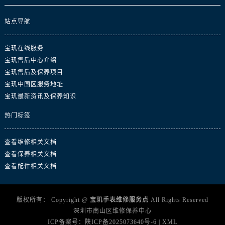
广东省云浮市云城区金山路宝玑售后服务中心（需提前预约）
广东省湛江市赤坎区观海北路宝玑售后服务中心（需提前预约）
站点导航
广东省肇庆市端州区信安大道与砚都大道交汇处宝玑售后服务中心（需提前预约）
广西壮族自治区百色市右江区中山二路宝玑售后服务中心（需提前预约）
宝玑在线服务
宝玑售后中心介绍
广西壮族自治区北海市海城区北京路宝玑售后服务中心（需提前预约）
宝玑售后及保养项目
广西壮族自治区崇左市江州区石景林街道友谊大道与丽川路交汇处宝玑售后服务中心（需提前预约）
宝玑中国区服务地址
广西壮族自治区防城港市港口区金花茶大道宝玑售后服务中心（需提前预约）
宝玑最新资讯及保养知识
广西壮族自治区贵港市港北区港城街道布山大道与仙衣路交叉口宝玑售后服务中心（需提前预约）
热门标签
广西壮族自治区桂林市秀峰区红岭路宝玑售后服务中心（需提前预约）
广西壮族自治区河池市金城江区金城江街道朝阳路宝玑售后服务中心（需提前预约）
查看维修相关文档
广西壮族自治区贺州市八步区城东街道灵峰南路宝玑售后服务中心（需提前预约）
查看保养相关文档
广西壮族自治区来宾市兴宾区桂中大道宝玑售后服务中心（需提前预约）
查看配件相关文档
广西壮族自治区柳州市城中区中山中路宝玑售后服务中心（需提前预约）
广西壮族自治区钦州市钦南区金海湾东大街宝玑售后服务中心（需提前预约）
版权所有：
Copyright @
宝玑手表维修服务点
All Rights Reserved
广西壮族自治区梧州市万秀区龙湖镇高旺路宝玑售后服务中心（需提前预约）
深圳市南山区维修保养中心
广西壮族自治区玉林市玉州区金玉路宝玑售后服务中心（需提前预约）
ICP备案号：
陕ICP备2025073640号-6
|
XML