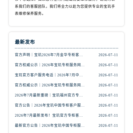
安徽省六安市金安区解放中路宝玑售后服务中心（需提前预约）
系我们的客服团队，我们将全力以赴为您提供专业的宝玑手
安徽省马鞍山市雨山区湖南西路宝玑售后服务中心（需提前预约）
表维修保养服务。
安徽省宿州市埇桥区人民中路宝玑售后服务中心（需提前预约）
安徽省铜陵市铜官区石城大道宝玑售后服务中心（需提前预约）
安徽省芜湖市镜湖区中山路步行街宝玑售后服务中心（需提前预约）
最新发布
安徽省宣城市宣州区叠嶂西路宝玑售后服务中心（需提前预约）
福建省龙岩市新罗区九一南路宝玑售后服务中心（需提前预约）
官方声明｜宝玑2026年7月金华专柜客服热线正式更新，附信息总览
2026-07-11
福建省南平市建阳区人民西路宝玑售后服务中心（需提前预约）
官方权威公示｜2026年宝玑专柜服务网络焕新：赣州区门店客服热线全核验
2026-07-11
福建省宁德市蕉城区天湖东路宝玑售后服务中心（需提前预约）
宝玑官方客户服务电话｜2026年7月中国专柜信息公示大全
2026-07-11
福建省莆田市城厢区霞林街道荔华东大道宝玑售后服务中心（需提前预约）
官方权威公示｜2026年宝玑专柜服务网络焕新：鞍山客户服务热线全核验
2026-07-11
福建省三明市三元区东乾二路宝玑售后服务中心（需提前预约）
福建省漳州市龙文区步港路宝玑售后服务中心（需提前预约）
2026年7月最新重磅｜宝玑福州官方专柜客户服务电话信息汇总
2026-07-11
江苏省常州市新北区龙锦路1590号现代传媒中心5号楼10层1008室宝玑售后服务中心（需提前预约）
官方公告｜2026年宝玑中国专柜客户服务热线核验升级（7月最新版）
2026-07-11
江苏省淮安市清江浦区淮海北路宝玑售后服务中心（需提前预约）
2026年7月最新发布！宝玑官方专柜客户服务电话+全国专柜重磅公示
2026-07-11
江苏省连云港市海州区通灌北路宝玑售后服务中心（需提前预约）
最新官方公告｜2026年宝玑中国专柜服务信息整合，客服热线7月已更新
2026-07-11
江苏省南京市秦淮区中山南路1号南京中心22层22-C1-C3室宝玑售后服务中心（需提前预约）