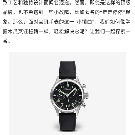
致工艺和独特设计而闻名遐迩。然而，即使是这样的顶级
绍兴市越城区胜利东路379号世茂天际中心写字楼8层805室（需提前预约）
嘉兴市南湖区广益路705号嘉兴世界贸易中心写字楼A座13层1304室（需提前预约）
品牌，也不免遇到一些小故障，比如著名的“走走停停”现
南昌市红谷滩新区红谷中大道998号绿地双子塔（中央广场）A1座办公楼14层07室（需提前预约）
象。那么，面对宝玑手表的这一“小插曲”，我们如何像掌
济南市历下区经十路11111号华润中心写字楼（万象城）15层1508室（需提前预约）
握木瓜烹饪秘籍一样，轻松解决它呢？让我们一起探索一
广州市天河区天河路230号万菱汇国际中心写字楼A塔7层704室（需提前预约）
番。
广州市越秀区环市东路371-375号世界贸易中心大厦南塔写字楼15层07室（需提前预约）
深圳市罗湖区深南东路5001号华润大厦写字楼17层1701室（需提前预约）
惠州市惠城区江北文昌一路7号华贸大厦写字楼1座30层05室（需提前预约）
厦门市思明区湖滨东路95号华润大厦写字楼B座11层1104室（需提前预约）
福州市鼓楼区五四路128-1号恒力城写字楼15层03室（需提前预约）
成都市锦江区人民东路6号SAC东原中心写字楼24层2406B室（需提前预约）
重庆市江北区观音桥步行街2号融恒时代广场写字楼9层902室（需提前预约）
长沙市芙蓉区定王台街道建湘路393号世茂环球金融中心写字楼（芙蓉广场）10层13室（需提前预约）
郑州市二七区铭功路10号华润大厦写字楼29层2905室（需提前预约）
太原市迎泽区解放路15号亨得利名表服务中心（品牌授权店）3层整层（需提前预约）
沈阳市沈河区中街路137号亨得利名表服务中心（品牌授权店）1层整层（需提前预约）